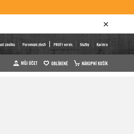
vat zásilku
Porovnání zboží
PROFI servis
Služby
Kariéra
MŮJ ÚČET
OBLÍBENÉ
NÁKUPNÍ KOŠÍK