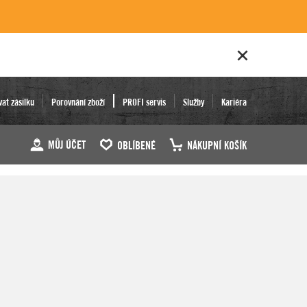
vat zásilku
Porovnání zboží
PROFI servis
Služby
Kariéra
MŮJ ÚČET
OBLÍBENÉ
NÁKUPNÍ KOŠÍK