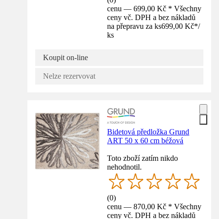
cenu — 699,00 Kč * Všechny
ceny vč. DPH a bez nákladů
na přepravu za ks
699,00 Kč
*
/
ks
Koupit on-line
Nelze rezervovat
Bidetová předložka Grund
ART 50 x 60 cm béžová
Toto zboží zatím nikdo
nehodnotil.
(
0
)
cenu — 870,00 Kč * Všechny
ceny vč. DPH a bez nákladů