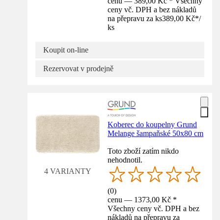
cenu — 389,00 Kč * Všechny
ceny vč. DPH a bez nákladů
na přepravu za ks
389,00 Kč
*
/
ks
Koupit on-line
Rezervovat v prodejně
Koberec do koupelny Grund
Melange šampaňské 50x80 cm
Toto zboží zatím nikdo
nehodnotil.
4 VARIANTY
(
0
)
cenu — 1373,00 Kč *
Všechny ceny vč. DPH a bez
nákladů na přepravu za