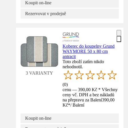
Koupit on-line
Rezervovat v prodejně
Koberec do koupelny Grund
WAYMORE 50 x 80 cm
antracit
Toto zboží zatím nikdo
nehodnotil.
3 VARIANTY
(
0
)
cenu — 390,00 Kč * Všechny
ceny vč. DPH a bez nákladů
na přepravu za Balení
390,00
Kč
*
/
Balení
Koupit on-line