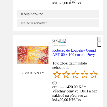
ks
1373,00 Kč
*
/
ks
Koupit on-line
Nelze rezervovat
Koberec do koupelny Grund
ART 60 x 100 cm oranžový
Toto zboží zatím nikdo
nehodnotil.
2 VARIANTY
(
0
)
cenu — 1420,00 Kč *
Všechny ceny vč. DPH a bez
nákladů na přepravu za
ks
1420,00 Kč
*
/
ks