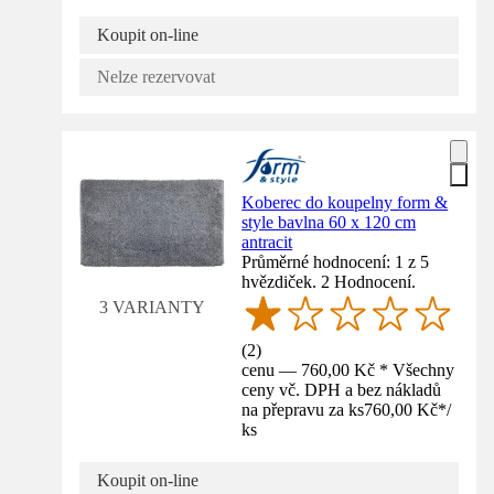
Koupit on-line
Nelze rezervovat
Koberec do koupelny form &
style bavlna 60 x 120 cm
antracit
Průměrné hodnocení: 1 z 5
hvězdiček. 2 Hodnocení.
3 VARIANTY
(
2
)
cenu — 760,00 Kč * Všechny
ceny vč. DPH a bez nákladů
na přepravu za ks
760,00 Kč
*
/
ks
Koupit on-line