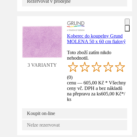
Rezervovat v prodejně
Koberec do koupelny Grund
MOLENA 50 x 60 cm fialový
Toto zboží zatím nikdo
nehodnotil.
3 VARIANTY
(
0
)
cenu — 605,00 Kč * Všechny
ceny vč. DPH a bez nákladů
na přepravu za ks
605,00 Kč
*
/
ks
Koupit on-line
Nelze rezervovat