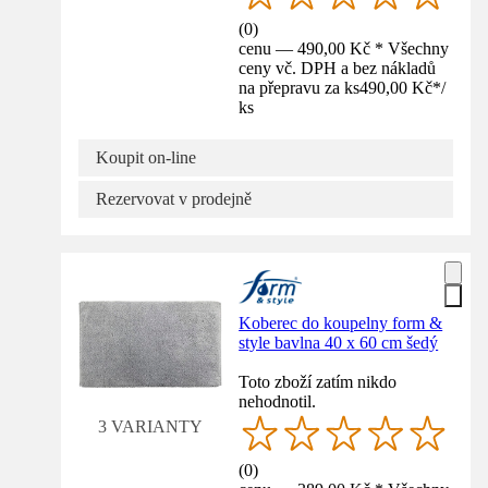
(
0
)
cenu — 490,00 Kč * Všechny
ceny vč. DPH a bez nákladů
na přepravu za ks
490,00 Kč
*
/
ks
Koupit on-line
Rezervovat v prodejně
Koberec do koupelny form &
style bavlna 40 x 60 cm šedý
Toto zboží zatím nikdo
nehodnotil.
3 VARIANTY
(
0
)