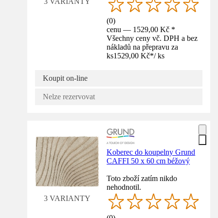
3 VARIANTY
(
0
)
cenu — 1529,00 Kč *
Všechny ceny vč. DPH a bez
nákladů na přepravu za
ks
1529,00 Kč
*
/
ks
Koupit on-line
Nelze rezervovat
Koberec do koupelny Grund
CAFFI 50 x 60 cm béžový
Toto zboží zatím nikdo
nehodnotil.
3 VARIANTY
(
0
)