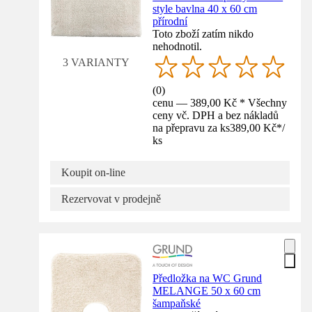
style bavlna 40 x 60 cm
přírodní
Toto zboží zatím nikdo
nehodnotil.
3 VARIANTY
(
0
)
cenu — 389,00 Kč * Všechny
ceny vč. DPH a bez nákladů
na přepravu za ks
389,00 Kč
*
/
ks
Koupit on-line
Rezervovat v prodejně
Předložka na WC Grund
MELANGE 50 x 60 cm
šampaňské