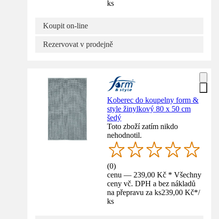
ks
Koupit on-line
Rezervovat v prodejně
Koberec do koupelny form &
style žinylkový 80 x 50 cm
šedý
Toto zboží zatím nikdo
nehodnotil.
(
0
)
cenu — 239,00 Kč * Všechny
ceny vč. DPH a bez nákladů
na přepravu za ks
239,00 Kč
*
/
ks