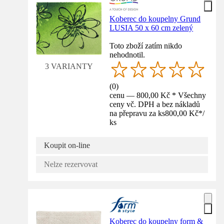
Koberec do koupelny Grund
LUSIA 50 x 60 cm zelený
Toto zboží zatím nikdo
nehodnotil.
3 VARIANTY
(
0
)
cenu — 800,00 Kč * Všechny
ceny vč. DPH a bez nákladů
na přepravu za ks
800,00 Kč
*
/
ks
Koupit on-line
Nelze rezervovat
Koberec do koupelny form &