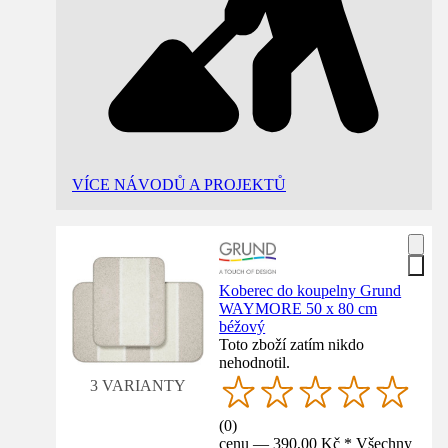
VÍCE NÁVODŮ A PROJEKTŮ
Koberec do koupelny Grund
WAYMORE 50 x 80 cm
béžový
Toto zboží zatím nikdo
nehodnotil.
3 VARIANTY
(
0
)
cenu — 390,00 Kč * Všechny