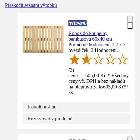
Přeskočit seznam výrobků
Rohož do koupelny
bambusová 60x40 cm
Průměrné hodnocení: 1.7 z 5
hvězdiček. 3 Hodnocení.
(
3
)
cenu — 605,00 Kč * Všechny
ceny vč. DPH a bez nákladů
na přepravu za ks
605,00 Kč
*
/
ks
Koupit on-line
Rezervovat v prodejně