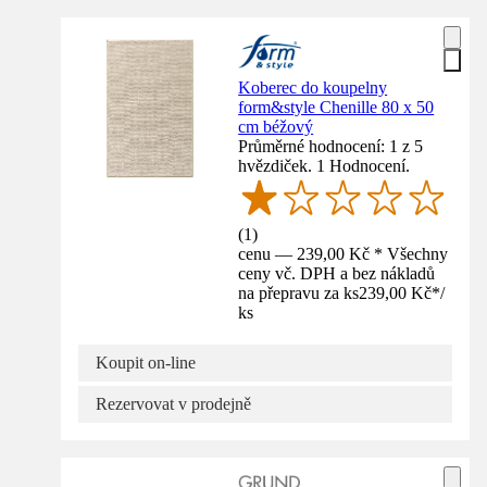
Koberec do koupelny
form&style Chenille 80 x 50
cm béžový
Průměrné hodnocení: 1 z 5
hvězdiček. 1 Hodnocení.
(
1
)
cenu — 239,00 Kč * Všechny
ceny vč. DPH a bez nákladů
na přepravu za ks
239,00 Kč
*
/
ks
Koupit on-line
Rezervovat v prodejně