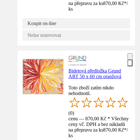
na přepravu za ks
870,00 Kč
*
/
ks
Koupit on-line
Nelze rezervovat
Bidetová předložka Grund
ART 50 x 60 cm oranžová
Toto zboží zatím nikdo
nehodnotil.
(
0
)
cenu — 870,00 Kč * Všechny
ceny vč. DPH a bez nákladů
na přepravu za ks
870,00 Kč
*
/
ks