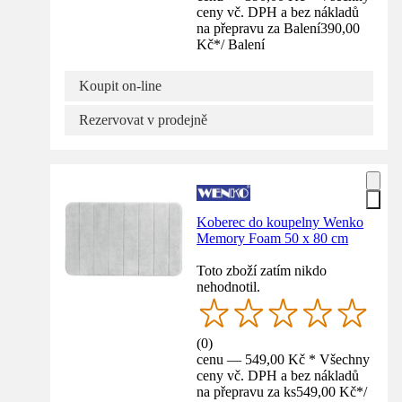
ceny vč. DPH a bez nákladů
na přepravu za Balení
390,00
Kč
*
/
Balení
Koupit on-line
Rezervovat v prodejně
Koberec do koupelny Wenko
Memory Foam 50 x 80 cm
Toto zboží zatím nikdo
nehodnotil.
(
0
)
cenu — 549,00 Kč * Všechny
ceny vč. DPH a bez nákladů
na přepravu za ks
549,00 Kč
*
/