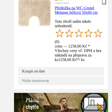
Předložka na WC Grund
Melange béžová 50x60 cm
Toto zboží zatím nikdo
nehodnotil.
(
0
)
cenu — 1258,00 Kč *
Všechny ceny vč. DPH a bez
nákladů na přepravu za
ks
1258,00 Kč
*
/
ks
Koupit on-line
Nelze rezervovat
Plánovač koupelny