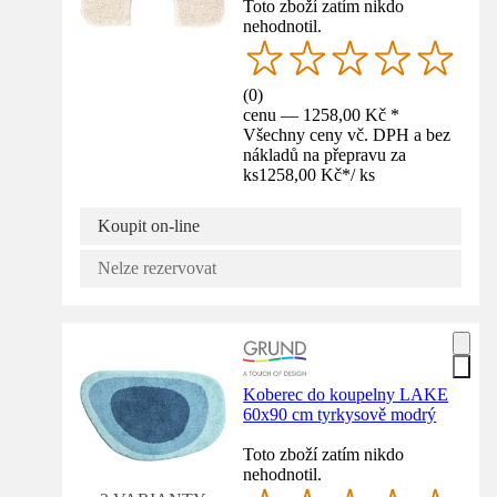
Toto zboží zatím nikdo
nehodnotil.
(
0
)
cenu — 1258,00 Kč *
Všechny ceny vč. DPH a bez
nákladů na přepravu za
ks
1258,00 Kč
*
/
ks
Koupit on-line
Nelze rezervovat
Koberec do koupelny LAKE
60x90 cm tyrkysově modrý
Toto zboží zatím nikdo
nehodnotil.