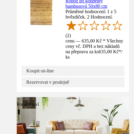
Rohož do koupelny
bambusová 50x80 cm
Průměrné hodnocení: 1 z 5
hvězdiček. 2 Hodnocení.
(
2
)
cenu — 635,00 Kč * Všechny
ceny vč. DPH a bez nákladů
na přepravu za ks
635,00 Kč
*
/
ks
Koupit on-line
Rezervovat v prodejně
Poradenství