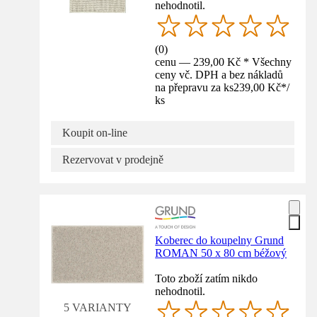
nehodnotil.
(
0
)
cenu — 239,00 Kč * Všechny
ceny vč. DPH a bez nákladů
na přepravu za ks
239,00 Kč
*
/
ks
Koupit on-line
Rezervovat v prodejně
Koberec do koupelny Grund
ROMAN 50 x 80 cm béžový
Toto zboží zatím nikdo
nehodnotil.
5 VARIANTY