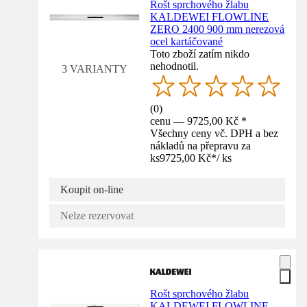
Rošt sprchového žlabu
KALDEWEI FLOWLINE
ZERO 2400 900 mm nerezová
ocel kartáčované
Toto zboží zatím nikdo
nehodnotil.
3 VARIANTY
(
0
)
cenu — 9725,00 Kč *
Všechny ceny vč. DPH a bez
nákladů na přepravu za
ks
9725,00 Kč
*
/
ks
Koupit on-line
Nelze rezervovat
Rošt sprchového žlabu
KALDEWEI FLOWLINE