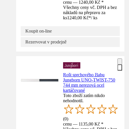
cenu — 1240,00 Kč *
Všechny ceny vč. DPH a bez
nákladů na přepravu za
ks
1240,00 Kč
*
/
ks
Koupit on-line
Rezervovat v prodejně
Rošt sprchového žlabu
Jungborn UNO-TWIST-750
744 mm nerezová ocel
kartáčované
Toto zboží zatím nikdo
nehodnotil.
(
0
)
cenu — 1135,00 Kč *