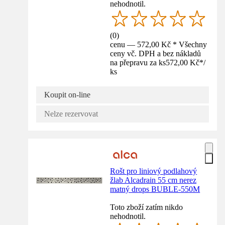
nehodnotil.
(
0
)
cenu — 572,00 Kč * Všechny
ceny vč. DPH a bez nákladů
na přepravu za ks
572,00 Kč
*
/
ks
Koupit on-line
Nelze rezervovat
Rošt pro liniový podlahový
žlab Alcadrain 55 cm nerez
matný drops BUBLE-550M
Toto zboží zatím nikdo
nehodnotil.