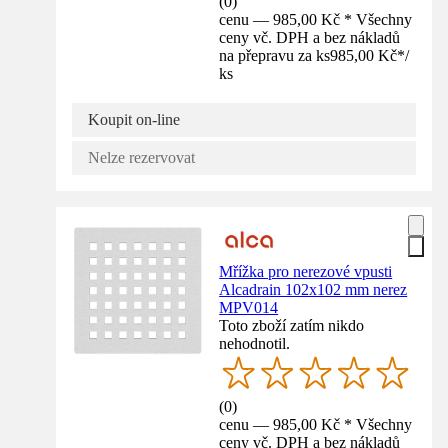
(
0
)
cenu — 985,00 Kč * Všechny
ceny vč. DPH a bez nákladů
na přepravu za ks
985,00 Kč
*
/
ks
Koupit on-line
Nelze rezervovat
Mřížka pro nerezové vpusti
Alcadrain 102x102 mm nerez
MPV014
Toto zboží zatím nikdo
nehodnotil.
(
0
)
cenu — 985,00 Kč * Všechny
ceny vč. DPH a bez nákladů