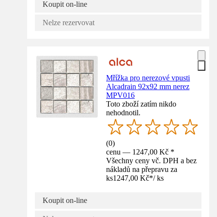
Koupit on-line
Nelze rezervovat
Mřížka pro nerezové vpusti
Alcadrain 92x92 mm nerez
MPV016
Toto zboží zatím nikdo
nehodnotil.
(
0
)
cenu — 1247,00 Kč *
Všechny ceny vč. DPH a bez
nákladů na přepravu za
ks
1247,00 Kč
*
/
ks
Koupit on-line