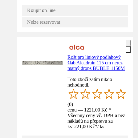
Koupit on-line
Nelze rezervovat
Rošt pro liniový podlahový
žlab Alcadrain 115 cm nerez
matný drops BUBLE-1150M
Toto zboží zatím nikdo
nehodnotil.
(
0
)
cenu — 1221,00 Kč *
Všechny ceny vč. DPH a bez
nákladů na přepravu za
ks
1221,00 Kč
*
/
ks