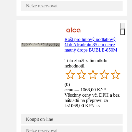
Nelze rezervovat
Rošt pro liniový podlahový
žlab Alcadrain 85 cm nerez
matný drops BUBLE-850M
Toto zboží zatím nikdo
nehodnotil.
(
0
)
cenu — 1068,00 Kč *
Všechny ceny vč. DPH a bez
nákladů na přepravu za
ks
1068,00 Kč
*
/
ks
Koupit on-line
Nelze rezervovat