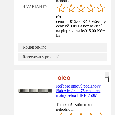
nehodnotil.
4 VARIANTY
(
0
)
cenu — 915,00 Kč * Všechny
ceny vč. DPH a bez nákladů
na přepravu za ks
915,00 Kč
*
/
ks
Koupit on-line
Rezervovat v prodejně
Rošt pro liniový podlahový
žlab Alcadrain 75 cm nerez
matný zebra LINE-750M
Toto zboží zatím nikdo
nehodnotil.