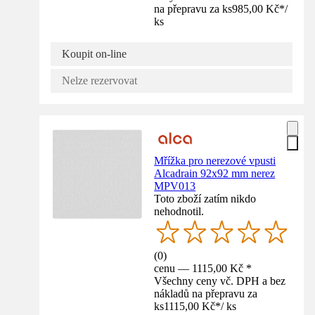
na přepravu za ks
985,00 Kč
*
/
ks
Koupit on-line
Nelze rezervovat
Mřížka pro nerezové vpusti
Alcadrain 92x92 mm nerez
MPV013
Toto zboží zatím nikdo
nehodnotil.
(
0
)
cenu — 1115,00 Kč *
Všechny ceny vč. DPH a bez
nákladů na přepravu za
ks
1115,00 Kč
*
/
ks