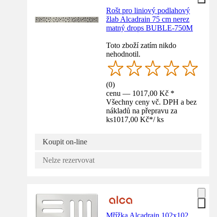
Rošt pro liniový podlahový
žlab Alcadrain 75 cm nerez
matný drops BUBLE-750M
Toto zboží zatím nikdo
nehodnotil.
(
0
)
cenu — 1017,00 Kč *
Všechny ceny vč. DPH a bez
nákladů na přepravu za
ks
1017,00 Kč
*
/
ks
Koupit on-line
Nelze rezervovat
Mřížka Alcadrain 102x102