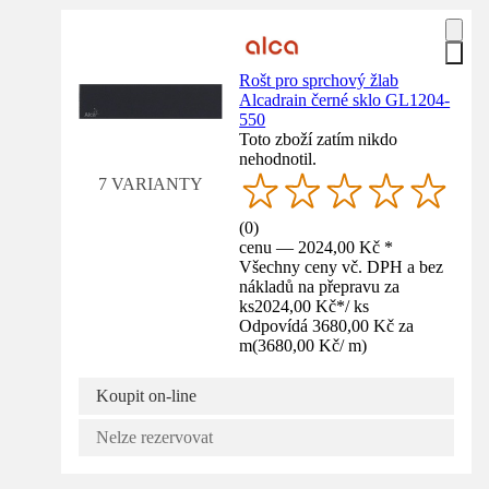
Rošt pro sprchový žlab
Alcadrain černé sklo GL1204-
550
Toto zboží zatím nikdo
nehodnotil.
7 VARIANTY
(
0
)
cenu — 2024,00 Kč *
Všechny ceny vč. DPH a bez
nákladů na přepravu za
ks
2024,00 Kč
*
/
ks
Odpovídá 3680,00 Kč za
m
(
3680,00 Kč
/
m
)
Koupit on-line
Nelze rezervovat