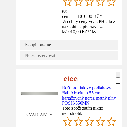
(
0
)
cenu — 1010,00 Kč *
Všechny ceny vč. DPH a bez
nákladů na přepravu za
ks
1010,00 Kč
*
/
ks
Koupit on-line
Nelze rezervovat
Rošt pro liniový podlahový
žlab Alcadrain 55 cm
kartáčovaný nerez matný plný
POSH-550MN
Toto zboží zatím nikdo
nehodnotil.
8 VARIANTY