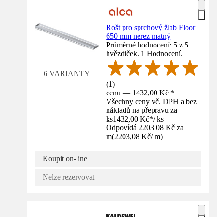
Rošt pro sprchový žlab Floor
650 mm nerez matný
Průměrné hodnocení: 5 z 5
hvězdiček. 1 Hodnocení.
6 VARIANTY
(
1
)
cenu — 1432,00 Kč *
Všechny ceny vč. DPH a bez
nákladů na přepravu za
ks
1432,00 Kč
*
/
ks
Odpovídá 2203,08 Kč za
m
(
2203,08 Kč
/
m
)
Koupit on-line
Nelze rezervovat