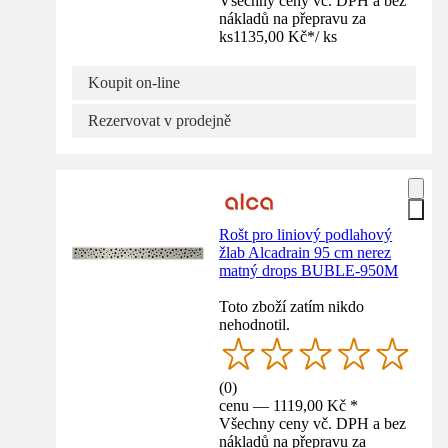
Všechny ceny vč. DPH a bez
nákladů na přepravu za
ks
1135,00 Kč
*
/
ks
Koupit on-line
Rezervovat v prodejně
Rošt pro liniový podlahový
žlab Alcadrain 95 cm nerez
matný drops BUBLE-950M
Toto zboží zatím nikdo
nehodnotil.
(
0
)
cenu — 1119,00 Kč *
Všechny ceny vč. DPH a bez
nákladů na přepravu za