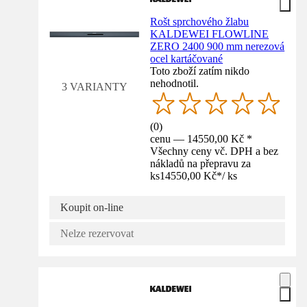
Rošt sprchového žlabu
KALDEWEI FLOWLINE
ZERO 2400 900 mm nerezová
ocel kartáčované
Toto zboží zatím nikdo
nehodnotil.
3 VARIANTY
(
0
)
cenu — 14550,00 Kč *
Všechny ceny vč. DPH a bez
nákladů na přepravu za
ks
14550,00 Kč
*
/
ks
Koupit on-line
Nelze rezervovat