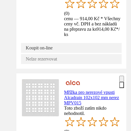
(
0
)
cenu — 914,00 Kč * Všechny
ceny vč. DPH a bez nákladů
na přepravu za ks
914,00 Kč
*
/
ks
Koupit on-line
Nelze rezervovat
Mřížka pro nerezové vpusti
Alcadrain 102x102 mm nerez
MPV015
Toto zboží zatím nikdo
nehodnotil.