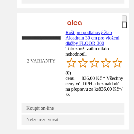
Rošt pro podlahový žlab
Alcadrain 30 cm pro vložení
dlažby FLOOR-300
Toto zboží zatím nikdo
nehodnotil.
2 VARIANTY
(
0
)
cenu — 836,00 Kč * Všechny
ceny vč. DPH a bez nákladů
na přepravu za ks
836,00 Kč
*
/
ks
Koupit on-line
Nelze rezervovat