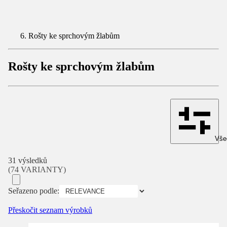
Rošty ke sprchovým žlabům
Rošty ke sprchovým žlabům
Všec
31 výsledků
(74 VARIANTY)
Seřazeno podle:
Přeskočit seznam výrobků