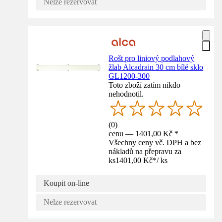
Nelze rezervovat
Rošt pro liniový podlahový
žlab Alcadrain 30 cm bílé sklo
GL1200-300
Toto zboží zatím nikdo
nehodnotil.
(
0
)
cenu — 1401,00 Kč *
Všechny ceny vč. DPH a bez
nákladů na přepravu za
ks
1401,00 Kč
*
/
ks
Koupit on-line
Nelze rezervovat