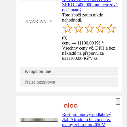
ZERO 2400 900 mm nerezová
ocel matný
Toto zboží zatím nikdo
nehodnotil.
3 VARIANTY
(
0
)
cenu — 11100,00 Kč *
Všechny ceny vč. DPH a bez
nákladů na přepravu za
ks
11100,00 Kč
*
/
ks
Koupit on-line
Nelze rezervovat
Rošt pro liniový podlahový
žlab Alcadrain 65 cm nerez
matný zebra Pure-650M