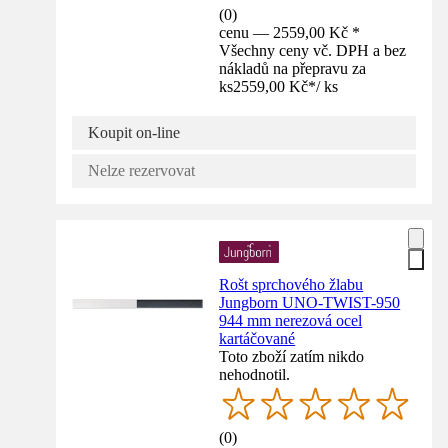
(
0
)
cenu — 2559,00 Kč *
Všechny ceny vč. DPH a bez
nákladů na přepravu za
ks
2559,00 Kč
*
/
ks
Koupit on-line
Nelze rezervovat
Rošt sprchového žlabu
Jungborn UNO-TWIST-950
944 mm nerezová ocel
kartáčované
Toto zboží zatím nikdo
nehodnotil.
(
0
)