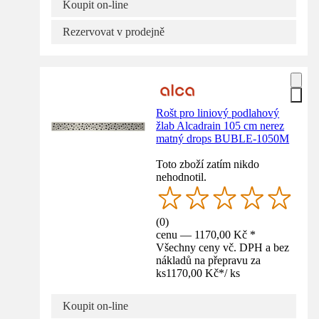
Koupit on-line
Rezervovat v prodejně
Rošt pro liniový podlahový
žlab Alcadrain 105 cm nerez
matný drops BUBLE-1050M
Toto zboží zatím nikdo
nehodnotil.
(
0
)
cenu — 1170,00 Kč *
Všechny ceny vč. DPH a bez
nákladů na přepravu za
ks
1170,00 Kč
*
/
ks
Koupit on-line