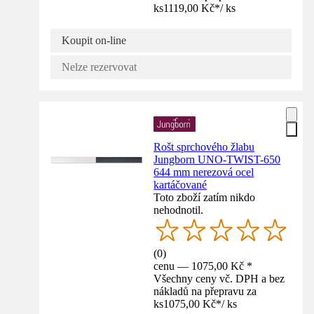
ks
1119,00 Kč
*
/
ks
Koupit on-line
Nelze rezervovat
Rošt sprchového žlabu
Jungborn UNO-TWIST-650
644 mm nerezová ocel
kartáčované
Toto zboží zatím nikdo
nehodnotil.
(
0
)
cenu — 1075,00 Kč *
Všechny ceny vč. DPH a bez
nákladů na přepravu za
ks
1075,00 Kč
*
/
ks