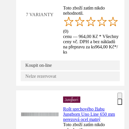
Toto zboží zatím nikdo
nehodnotil.
7 VARIANTY
(
0
)
cenu — 964,00 Kč * Všechny
ceny vč. DPH a bez nákladů
na přepravu za ks
964,00 Kč
*
/
ks
Koupit on-line
Nelze rezervovat
Rošt sprchového žlabu
Jungborn Uno Line 650 mm
nerezová ocel matný
Toto zboží zatím nikdo