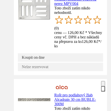
nerez MPV004
Toto zboží zatím nikdo
nehodnotil.
(
0
)
cenu — 126,00 Kč * Všechny
ceny vč. DPH a bez nákladů
na přepravu za ks
126,00 Kč
*
/
ks
Koupit on-line
Nelze rezervovat
Rošt pro podlahový žlab
Alcadrain 30 cm BUBLE-
300M
Toto zboží zatím nikdo