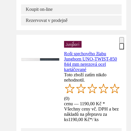
Koupit on-line
Rezervovat v prodejně
Rošt sprchového žlabu
Jungborn UNO-TWIST-850
844 mm nerezová ocel
kartáčované
Toto zboží zatím nikdo
nehodnotil.
(
0
)
cenu — 1190,00 Kč *
Všechny ceny vč. DPH a bez
nákladů na přepravu za
ks
1190,00 Kč
*
/
ks