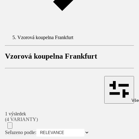
Vzorová koupelna Frankfurt
Vzorová koupelna Frankfurt
Všec
1 výsledek
(4 VARIANTY)
Seřazeno podle: