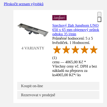
Přeskočit seznam výrobků
Sprchový žlab Jungborn UNO
650 x 65 mm objemový průtok
odtoku 35 l/min
Průměrné hodnocení: 5 z 5
hvězdiček. 1 Hodnocení.
4 VARIANTY
(
1
)
cenu — 4065,00 Kč *
Všechny ceny vč. DPH a bez
nákladů na přepravu za
ks
4065,00 Kč
*
/
ks
Koupit on-line
Rezervovat v prodejně