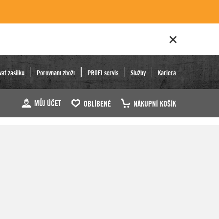
vat zásilku
Porovnání zboží
PROFI servis
Služby
Kariéra
MŮJ ÚČET
OBLÍBENÉ
NÁKUPNÍ KOŠÍK