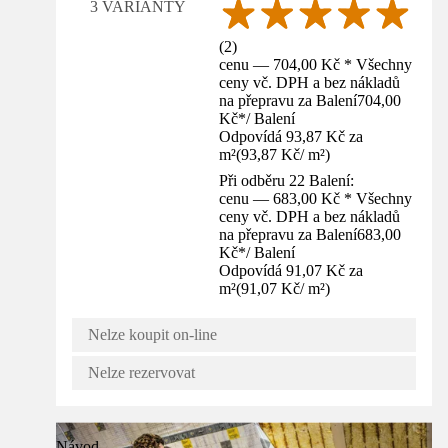
3 VARIANTY
(
2
)
cenu — 704,00 Kč * Všechny
ceny vč. DPH a bez nákladů
na přepravu za Balení
704,00
Kč
*
/
Balení
Odpovídá 93,87 Kč za
m²
(
93,87 Kč
/
m²
)
Při odběru 22 Balení:
cenu — 683,00 Kč * Všechny
ceny vč. DPH a bez nákladů
na přepravu za Balení
683,00
Kč
*
/
Balení
Odpovídá 91,07 Kč za
m²
(
91,07 Kč
/
m²
)
Nelze koupit on-line
Nelze rezervovat
Návod