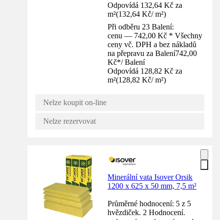
Odpovídá 132,64 Kč za
m²
(
132,64 Kč
/
m²
)
Při odběru 23 Balení:
cenu — 742,00 Kč * Všechny
ceny vč. DPH a bez nákladů
na přepravu za Balení
742,00
Kč
*
/
Balení
Odpovídá 128,82 Kč za
m²
(
128,82 Kč
/
m²
)
Nelze koupit on-line
Nelze rezervovat
Minerální vata Isover Orsik
1200 x 625 x 50 mm, 7,5 m²
Průměrné hodnocení: 5 z 5
hvězdiček. 2 Hodnocení.