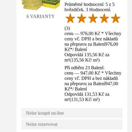
Průměrné hodnocení: 5 z 5
hvězdiček. 3 Hodnocení.
6 VARIANTY
(
3
)
cenu — 976,00 Kč * Všechny
ceny vč. DPH a bez nákladů
na přepravu za Balení
976,00
Kč
*
/
Balení
Odpovídá 135,56 Kč za
m²
(
135,56 Kč
/
m²
)
Při odběru 23 Balení:
cenu — 947,00 Kč * Všechny
ceny vč. DPH a bez nákladů
na přepravu za Balení
947,00
Kč
*
/
Balení
Odpovídá 131,53 Kč za
m²
(
131,53 Kč
/
m²
)
Nelze koupit on-line
Nelze rezervovat