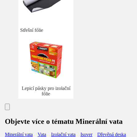
Střešní fólie
Lepicí pásky pro izolační
fólie
Objevte více o tématu Minerální vata
Minerální vata
Vata
Izolační vata
Isover
Dřevěná deska