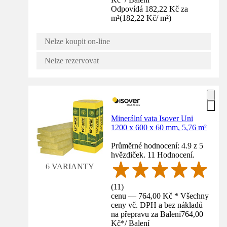
Odpovídá 182,22 Kč za
m²
(
182,22 Kč
/
m²
)
Nelze koupit on-line
Nelze rezervovat
Minerální vata Isover Uni
1200 x 600 x 60 mm, 5,76 m²
Průměrné hodnocení: 4.9 z 5
hvězdiček. 11 Hodnocení.
6 VARIANTY
(
11
)
cenu — 764,00 Kč * Všechny
ceny vč. DPH a bez nákladů
na přepravu za Balení
764,00
Kč
*
/
Balení