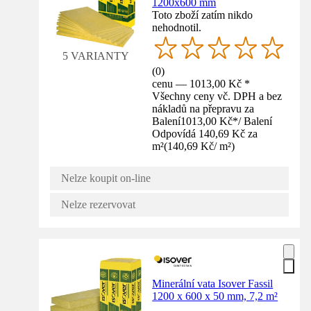
1200x600 mm
Toto zboží zatím nikdo
nehodnotil.
5 VARIANTY
(
0
)
cenu — 1013,00 Kč *
Všechny ceny vč. DPH a bez
nákladů na přepravu za
Balení
1013,00 Kč
*
/
Balení
Odpovídá 140,69 Kč za
m²
(
140,69 Kč
/
m²
)
Nelze koupit on-line
Nelze rezervovat
Minerální vata Isover Fassil
1200 x 600 x 50 mm, 7,2 m²