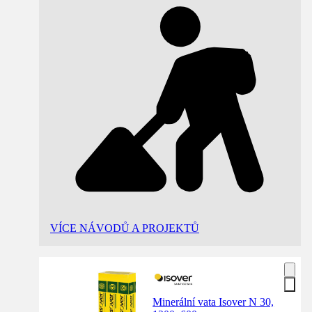
VÍCE NÁVODŮ A PROJEKTŮ
Minerální vata Isover N 30,