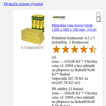
Přeskočit seznam výrobků
Minerální vata Isover Orsik
1200 x 600 x 100 mm, 3,6 m²
Průměrné hodnocení: 4.5 z 5
hvězdiček. 2 Hodnocení.
6 VARIANTY
(
2
)
cenu — 676,00 Kč * Všechny
ceny vč. DPH a bez nákladů
na přepravu za Balení
676,00
Kč
*
/
Balení
Odpovídá 187,78 Kč za
m²
(
187,78 Kč
/
m²
)
Při odběru 23 Balení:
cenu — 656,00 Kč * Všechny
ceny vč. DPH a bez nákladů
na přepravu za Balení
656,00
Kč
*
/
Balení