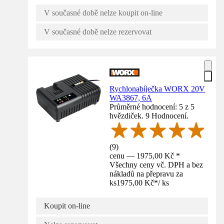
V současné době nelze koupit on-line
V současné době nelze rezervovat
Rychlonabíječka WORX 20V
WA3867, 6A
Průměrné hodnocení: 5 z 5
hvězdiček. 9 Hodnocení.
(
9
)
cenu — 1975,00 Kč *
Všechny ceny vč. DPH a bez
nákladů na přepravu za
ks
1975,00 Kč
*
/
ks
Koupit on-line