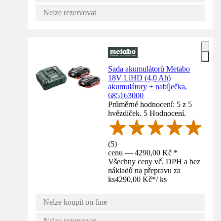
Nelze rezervovat
Sada akumulátorů Metabo
18V LiHD (4,0 Ah)
akumulátory + nabíječka,
685163000
Průměrné hodnocení: 5 z 5
hvězdiček. 5 Hodnocení.
(
5
)
cenu — 4290,00 Kč *
Všechny ceny vč. DPH a bez
nákladů na přepravu za
ks
4290,00 Kč
*
/
ks
Nelze koupit on-line
Nelze rezervovat