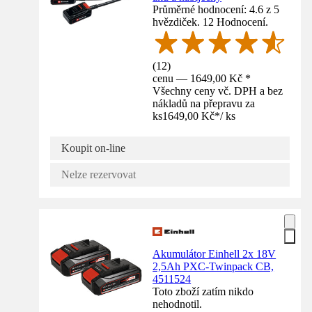
Průměrné hodnocení: 4.6 z 5
hvězdiček. 12 Hodnocení.
(
12
)
cenu — 1649,00 Kč *
Všechny ceny vč. DPH a bez
nákladů na přepravu za
ks
1649,00 Kč
*
/
ks
Koupit on-line
Nelze rezervovat
Akumulátor Einhell 2x 18V
2,5Ah PXC-Twinpack CB,
4511524
Toto zboží zatím nikdo
nehodnotil.