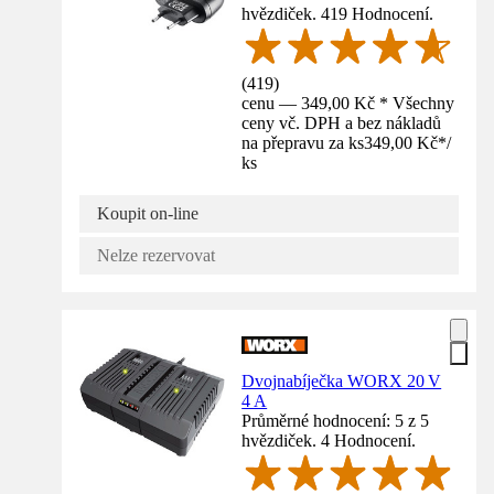
hvězdiček. 419 Hodnocení.
(
419
)
cenu — 349,00 Kč * Všechny
ceny vč. DPH a bez nákladů
na přepravu za ks
349,00 Kč
*
/
ks
Koupit on-line
Nelze rezervovat
Dvojnabíječka WORX 20 V
4 A
Průměrné hodnocení: 5 z 5
hvězdiček. 4 Hodnocení.