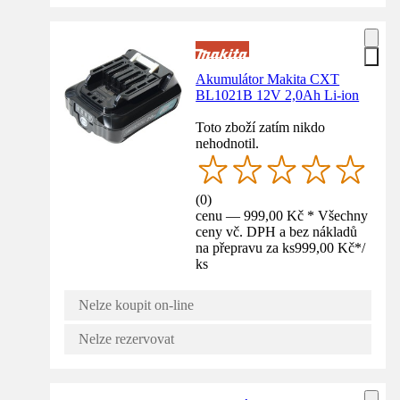
Akumulátor Makita CXT
BL1021B 12V 2,0Ah Li-ion
Toto zboží zatím nikdo
nehodnotil.
(
0
)
cenu — 999,00 Kč * Všechny
ceny vč. DPH a bez nákladů
na přepravu za ks
999,00 Kč
*
/
ks
Nelze koupit on-line
Nelze rezervovat