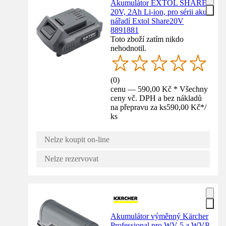
Akumulátor EXTOL SHARE
20V, 2Ah Li-ion, pro sérii aku
nářadí Extol Share20V
8891881
Toto zboží zatím nikdo
nehodnotil.
(
0
)
cenu — 590,00 Kč * Všechny
ceny vč. DPH a bez nákladů
na přepravu za ks
590,00 Kč
*
/
ks
Nelze koupit on-line
Nelze rezervovat
Akumulátor výměnný Kärcher
Professional pro WV 5 a WVP