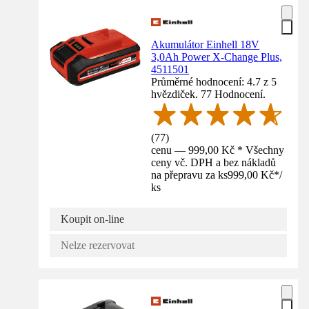
Akumulátor Einhell 18V
3,0Ah Power X-Change Plus,
4511501
Průměrné hodnocení: 4.7 z 5
hvězdiček. 77 Hodnocení.
(
77
)
cenu — 999,00 Kč * Všechny
ceny vč. DPH a bez nákladů
na přepravu za ks
999,00 Kč
*
/
ks
Koupit on-line
Nelze rezervovat