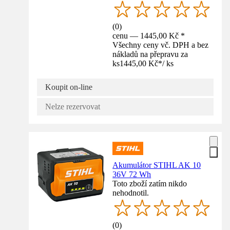
(
0
)
cenu — 1445,00 Kč *
Všechny ceny vč. DPH a bez
nákladů na přepravu za
ks
1445,00 Kč
*
/
ks
Koupit on-line
Nelze rezervovat
Akumulátor STIHL AK 10
36V 72 Wh
Toto zboží zatím nikdo
nehodnotil.
(
0
)