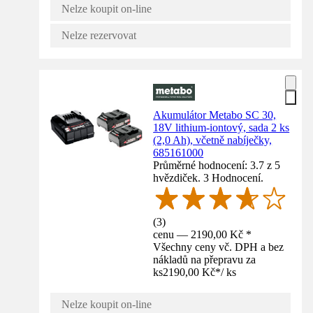
Nelze koupit on-line
Nelze rezervovat
Akumulátor Metabo SC 30,
18V lithium-iontový, sada 2 ks
(2,0 Ah), včetně nabíječky,
685161000
Průměrné hodnocení: 3.7 z 5
hvězdiček. 3 Hodnocení.
(
3
)
cenu — 2190,00 Kč *
Všechny ceny vč. DPH a bez
nákladů na přepravu za
ks
2190,00 Kč
*
/
ks
Nelze koupit on-line