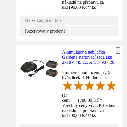
nákladů na přepravu za
ks
3190,00 Kč
*
/
ks
Nelze koupit on-line
Rezervovat v prodejně
Akumulátor a nabíječka
Gardena startovací sada aku
2x18V /45 2,5 Ah, 14907-20
Průměrné hodnocení: 5 z 5
hvězdiček. 1 Hodnocení.
(
1
)
cenu — 1790,00 Kč *
Všechny ceny vč. DPH a bez
nákladů na přepravu za
ks
1790,00 Kč
*
/
ks