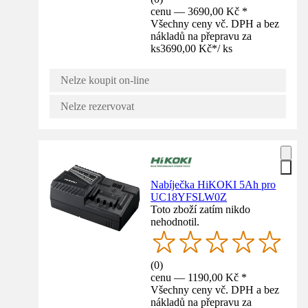
cenu — 3690,00 Kč *
Všechny ceny vč. DPH a bez
nákladů na přepravu za
ks
3690,00 Kč
*
/
ks
Nelze koupit on-line
Nelze rezervovat
Nabíječka HiKOKI 5Ah pro
UC18YFSLW0Z
Toto zboží zatím nikdo
nehodnotil.
(
0
)
cenu — 1190,00 Kč *
Všechny ceny vč. DPH a bez
nákladů na přepravu za