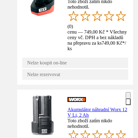
Toto zboží zatím nikdo
nehodnotil.
(
0
)
cenu — 749,00 Kč * Všechny
ceny vč. DPH a bez nákladů
na přepravu za ks
749,00 Kč
*
/
ks
Nelze koupit on-line
Nelze rezervovat
Akumulátor náhradní Worx 12
V Li, 2 Ah
Toto zboží zatím nikdo
nehodnotil.