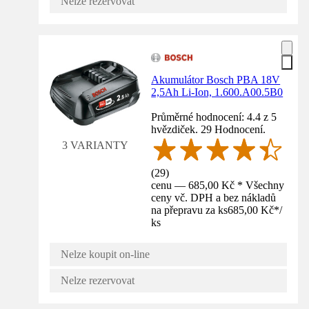
Nelze rezervovat
Akumulátor Bosch PBA 18V
2,5Ah Li-Ion, 1.600.A00.5B0
Průměrné hodnocení: 4.4 z 5
hvězdiček. 29 Hodnocení.
3 VARIANTY
(
29
)
cenu — 685,00 Kč * Všechny
ceny vč. DPH a bez nákladů
na přepravu za ks
685,00 Kč
*
/
ks
Nelze koupit on-line
Nelze rezervovat