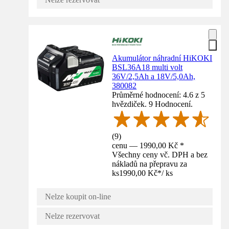
Akumulátor náhradní HiKOKI
BSL36A18 multi volt
36V/2,5Ah a 18V/5,0Ah,
380082
Průměrné hodnocení: 4.6 z 5
hvězdiček. 9 Hodnocení.
(
9
)
cenu — 1990,00 Kč *
Všechny ceny vč. DPH a bez
nákladů na přepravu za
ks
1990,00 Kč
*
/
ks
Nelze koupit on-line
Nelze rezervovat