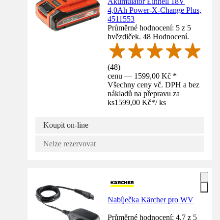
Akumulátor Einhell 18V
4,0Ah Power-X-Change Plus,
4511553
Průměrné hodnocení: 5 z 5
hvězdiček. 48 Hodnocení.
(
48
)
cenu — 1599,00 Kč *
Všechny ceny vč. DPH a bez
nákladů na přepravu za
ks
1599,00 Kč
*
/
ks
Koupit on-line
Nelze rezervovat
Nabíječka Kärcher pro WV
Průměrné hodnocení: 4.7 z 5