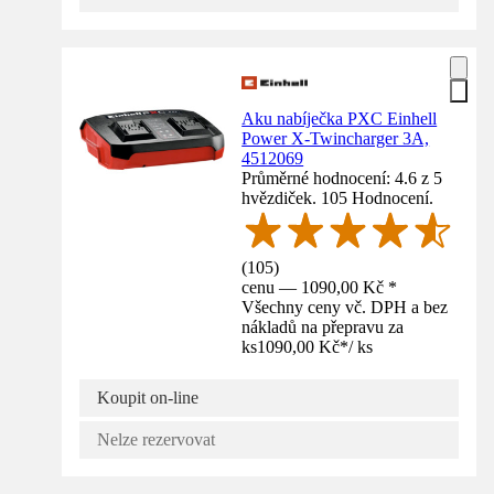
Aku nabíječka PXC Einhell
Power X-Twincharger 3A,
4512069
Průměrné hodnocení: 4.6 z 5
hvězdiček. 105 Hodnocení.
(
105
)
cenu — 1090,00 Kč *
Všechny ceny vč. DPH a bez
nákladů na přepravu za
ks
1090,00 Kč
*
/
ks
Koupit on-line
Nelze rezervovat