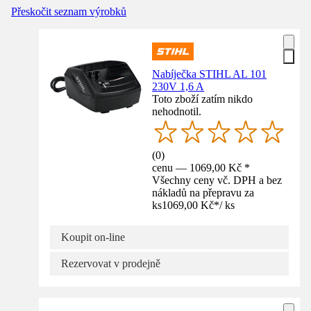
Přeskočit seznam výrobků
Nabíječka STIHL AL 101
230V 1,6 A
Toto zboží zatím nikdo
nehodnotil.
(
0
)
cenu — 1069,00 Kč *
Všechny ceny vč. DPH a bez
nákladů na přepravu za
ks
1069,00 Kč
*
/
ks
Koupit on-line
Rezervovat v prodejně