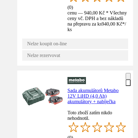
(
0
)
cenu — 940,00 Kč * Všechny
ceny vč. DPH a bez nákladů
na přepravu za ks
940,00 Kč
*
/
ks
Nelze koupit on-line
Nelze rezervovat
Sada akumulátorů Metabo
12V LiHD (4,0 Ah)
akumulátory + nabíječka
Toto zboží zatím nikdo
nehodnotil.
(
0
)