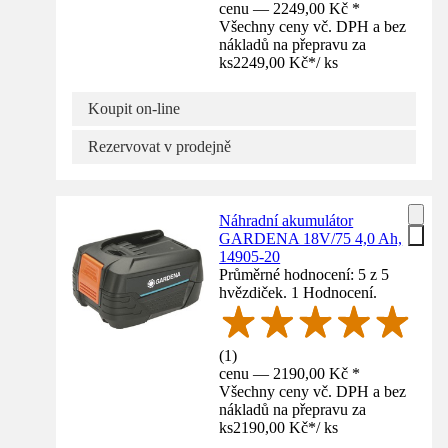
cenu — 2249,00 Kč *
Všechny ceny vč. DPH a bez
nákladů na přepravu za
ks
2249,00 Kč
*
/
ks
Koupit on-line
Rezervovat v prodejně
Náhradní akumulátor
GARDENA 18V/75 4,0 Ah,
14905-20
Průměrné hodnocení: 5 z 5
hvězdiček. 1 Hodnocení.
(
1
)
cenu — 2190,00 Kč *
Všechny ceny vč. DPH a bez
nákladů na přepravu za
ks
2190,00 Kč
*
/
ks