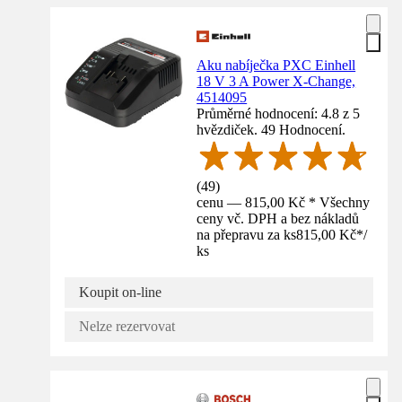
Aku nabíječka PXC Einhell
18 V 3 A Power X-Change,
4514095
Průměrné hodnocení: 4.8 z 5
hvězdiček. 49 Hodnocení.
(
49
)
cenu — 815,00 Kč * Všechny
ceny vč. DPH a bez nákladů
na přepravu za ks
815,00 Kč
*
/
ks
Koupit on-line
Nelze rezervovat