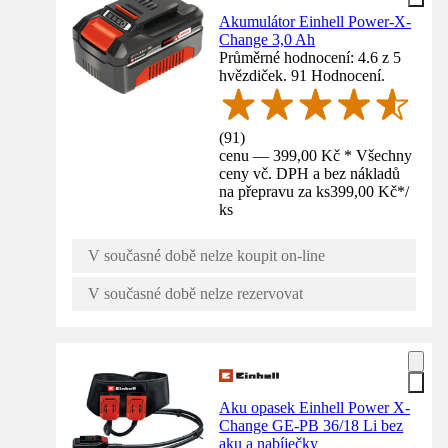
Akumulátor Einhell Power-X-
Change 3,0 Ah
Průměrné hodnocení: 4.6 z 5
hvězdiček. 91 Hodnocení.
(
91
)
cenu — 399,00 Kč * Všechny
ceny vč. DPH a bez nákladů
na přepravu za ks
399,00 Kč
*
/
ks
V současné době nelze koupit on-line
V současné době nelze rezervovat
Aku opasek Einhell Power X-
Change GE-PB 36/18 Li bez
aku a nabíječky