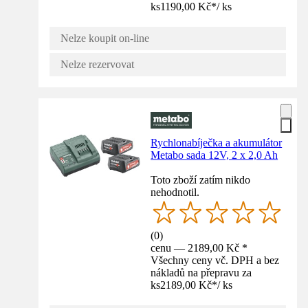
ks
1190,00 Kč
*
/
ks
Nelze koupit on-line
Nelze rezervovat
Rychlonabíječka a akumulátor
Metabo sada 12V, 2 x 2,0 Ah
Toto zboží zatím nikdo
nehodnotil.
(
0
)
cenu — 2189,00 Kč *
Všechny ceny vč. DPH a bez
nákladů na přepravu za
ks
2189,00 Kč
*
/
ks