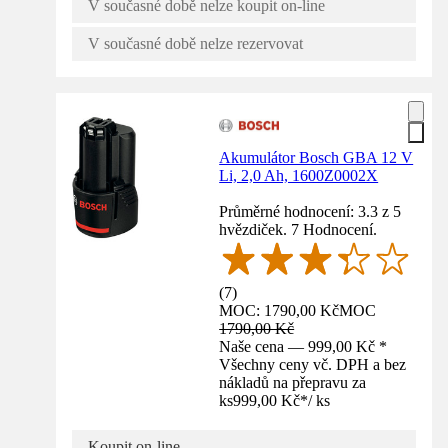
V současné době nelze koupit on-line
V současné době nelze rezervovat
Akumulátor Bosch GBA 12 V
Li, 2,0 Ah, 1600Z0002X
Průměrné hodnocení: 3.3 z 5
hvězdiček. 7 Hodnocení.
(
7
)
MOC: 1790,00 Kč
MOC
1790,00 Kč
Naše cena — 999,00 Kč *
Všechny ceny vč. DPH a bez
nákladů na přepravu za
ks
999,00 Kč
*
/
ks
Koupit on-line