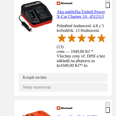
Aku nabíječka Einhell Power
X-Car Charger 3A, 4512113
Průměrné hodnocení: 4.8 z 5
hvězdiček. 13 Hodnocení.
(
13
)
cenu — 1049,00 Kč *
Všechny ceny vč. DPH a bez
nákladů na přepravu za
ks
1049,00 Kč
*
/
ks
Koupit on-line
Nelze rezervovat