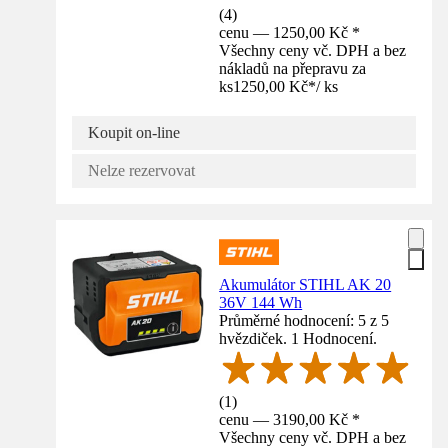
(
4
)
cenu — 1250,00 Kč *
Všechny ceny vč. DPH a bez
nákladů na přepravu za
ks
1250,00 Kč
*
/
ks
Koupit on-line
Nelze rezervovat
Akumulátor STIHL AK 20
36V 144 Wh
Průměrné hodnocení: 5 z 5
hvězdiček. 1 Hodnocení.
(
1
)
cenu — 3190,00 Kč *
Všechny ceny vč. DPH a bez