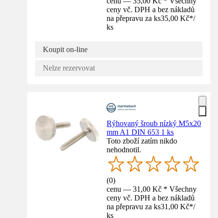
cenu — 35,00 Kč * Všechny
ceny vč. DPH a bez nákladů
na přepravu za ks
35,00 Kč
*
/
ks
Koupit on-line
Nelze rezervovat
Rýhovaný šroub nízký M5x20
mm A1 DIN 653 1 ks
Toto zboží zatím nikdo
nehodnotil.
(
0
)
cenu — 31,00 Kč * Všechny
ceny vč. DPH a bez nákladů
na přepravu za ks
31,00 Kč
*
/
ks