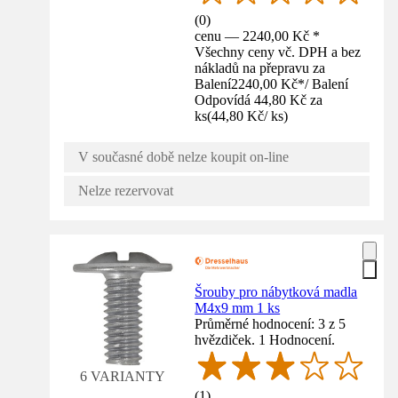
(
0
)
cenu — 2240,00 Kč *
Všechny ceny vč. DPH a bez
nákladů na přepravu za
Balení
2240,00 Kč
*
/
Balení
Odpovídá 44,80 Kč za
ks
(
44,80 Kč
/
ks
)
V současné době nelze koupit on-line
Nelze rezervovat
Šrouby pro nábytková madla
M4x9 mm 1 ks
Průměrné hodnocení: 3 z 5
hvězdiček. 1 Hodnocení.
6 VARIANTY
(
1
)