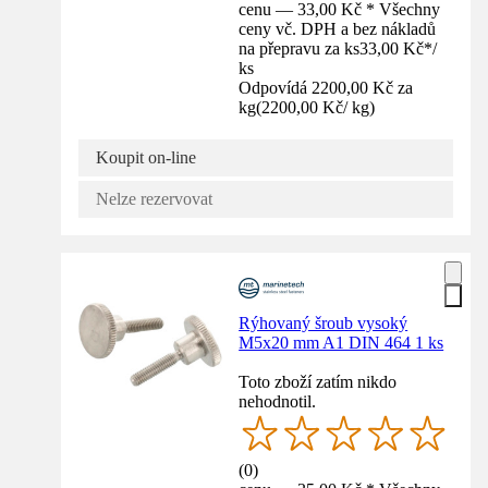
cenu — 33,00 Kč * Všechny
ceny vč. DPH a bez nákladů
na přepravu za ks
33,00 Kč
*
/
ks
Odpovídá 2200,00 Kč za
kg
(
2200,00 Kč
/
kg
)
Koupit on-line
Nelze rezervovat
Rýhovaný šroub vysoký
M5x20 mm A1 DIN 464 1 ks
Toto zboží zatím nikdo
nehodnotil.
(
0
)