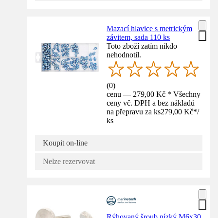
Mazací hlavice s metrickým
závitem, sada 110 ks
Toto zboží zatím nikdo
nehodnotil.
(
0
)
cenu — 279,00 Kč * Všechny
ceny vč. DPH a bez nákladů
na přepravu za ks
279,00 Kč
*
/
ks
Koupit on-line
Nelze rezervovat
Rýhovaný šroub nízký M6x30