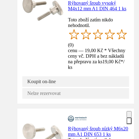
Rýhovaný šroub vysoký
M4x12 mm A1 DIN 464 1 ks
Toto zboží zatím nikdo
nehodnotil.
(
0
)
cenu — 19,00 Kč * Všechny
ceny vč. DPH a bez nákladů
na přepravu za ks
19,00 Kč
*
/
ks
Koupit on-line
Nelze rezervovat
Rýhovaný šroub nízký M6x20
mm A1 DIN 653 1 ks