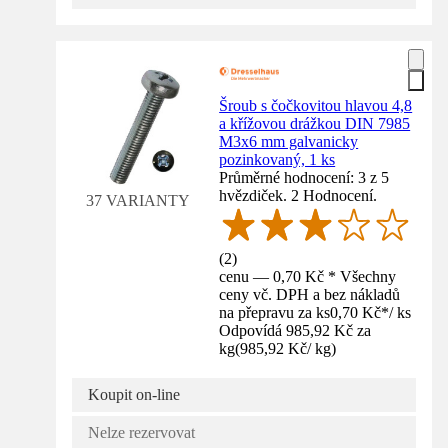
Šroub s čočkovitou hlavou 4,8
a křížovou drážkou DIN 7985
M3x6 mm galvanicky
pozinkovaný, 1 ks
Průměrné hodnocení: 3 z 5
hvězdiček. 2 Hodnocení.
37 VARIANTY
(
2
)
cenu — 0,70 Kč * Všechny
ceny vč. DPH a bez nákladů
na přepravu za ks
0,70 Kč
*
/
ks
Odpovídá 985,92 Kč za
kg
(
985,92 Kč
/
kg
)
Koupit on-line
Nelze rezervovat