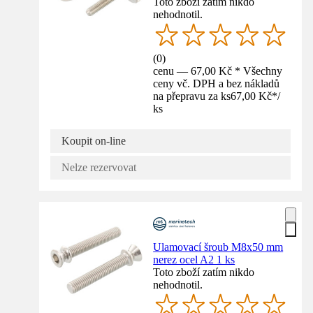
Toto zboží zatím nikdo
nehodnotil.
(
0
)
cenu — 67,00 Kč * Všechny
ceny vč. DPH a bez nákladů
na přepravu za ks
67,00 Kč
*
/
ks
Koupit on-line
Nelze rezervovat
Ulamovací šroub M8x50 mm
nerez ocel A2 1 ks
Toto zboží zatím nikdo
nehodnotil.