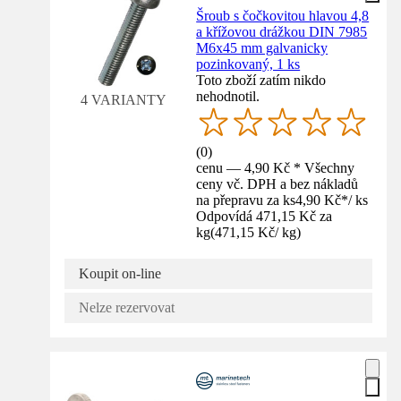
Šroub s čočkovitou hlavou 4,8
a křížovou drážkou DIN 7985
M6x45 mm galvanicky
pozinkovaný, 1 ks
Toto zboží zatím nikdo
nehodnotil.
4 VARIANTY
(
0
)
cenu — 4,90 Kč * Všechny
ceny vč. DPH a bez nákladů
na přepravu za ks
4,90 Kč
*
/
ks
Odpovídá 471,15 Kč za
kg
(
471,15 Kč
/
kg
)
Koupit on-line
Nelze rezervovat