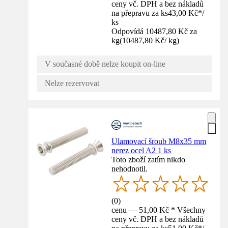
ceny vč. DPH a bez nákladů
na přepravu za ks
43,00 Kč
*
/
ks
Odpovídá 10487,80 Kč za
kg
(
10487,80 Kč
/
kg
)
V současné době nelze koupit on-line
Nelze rezervovat
Ulamovací šroub M8x35 mm
nerez ocel A2 1 ks
Toto zboží zatím nikdo
nehodnotil.
(
0
)
cenu — 51,00 Kč * Všechny
ceny vč. DPH a bez nákladů