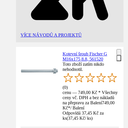
VÍCE NÁVODŮ A PROJEKTŮ
Kotevní šroub Fischer G
M16x175 8.8, 561520
Toto zboží zatím nikdo
nehodnotil.
(
0
)
cenu — 749,00 Kč * Všechny
ceny vč. DPH a bez nákladů
na přepravu za Balení
749,00
Kč
*
/
Balení
Odpovídá 37,45 Kč za
ks
(
37,45 Kč
/
ks
)