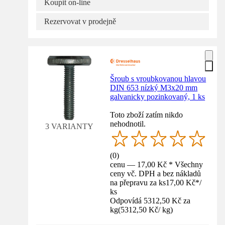
Koupit on-line
Rezervovat v prodejně
Šroub s vroubkovanou hlavou
DIN 653 nízký M3x20 mm
galvanicky pozinkovaný, 1 ks
Toto zboží zatím nikdo
nehodnotil.
3 VARIANTY
(
0
)
cenu — 17,00 Kč * Všechny
ceny vč. DPH a bez nákladů
na přepravu za ks
17,00 Kč
*
/
ks
Odpovídá 5312,50 Kč za
kg
(
5312,50 Kč
/
kg
)