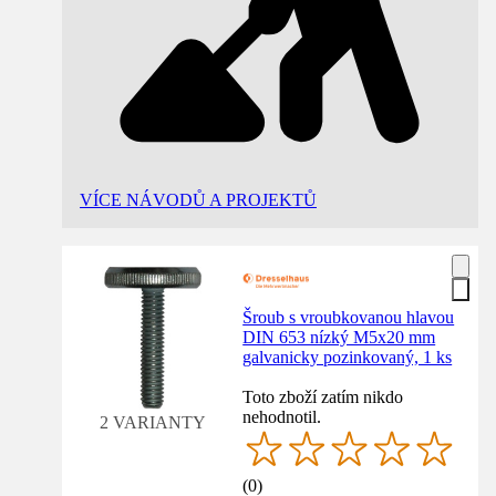
VÍCE NÁVODŮ A PROJEKTŮ
Šroub s vroubkovanou hlavou
DIN 653 nízký M5x20 mm
galvanicky pozinkovaný, 1 ks
Toto zboží zatím nikdo
nehodnotil.
2 VARIANTY
(
0
)