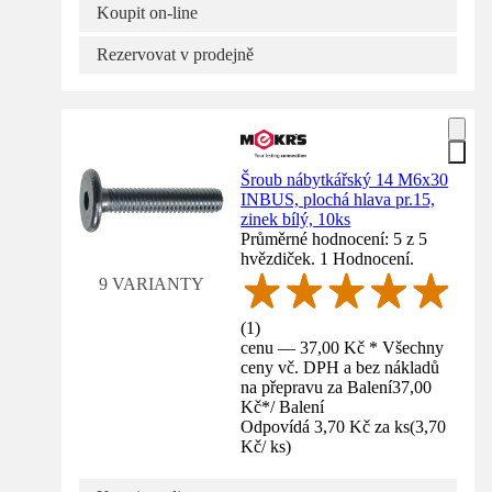
Koupit on-line
Rezervovat v prodejně
Šroub nábytkářský 14 M6x30
INBUS, plochá hlava pr.15,
zinek bílý, 10ks
Průměrné hodnocení: 5 z 5
hvězdiček. 1 Hodnocení.
9 VARIANTY
(
1
)
cenu — 37,00 Kč * Všechny
ceny vč. DPH a bez nákladů
na přepravu za Balení
37,00
Kč
*
/
Balení
Odpovídá 3,70 Kč za ks
(
3,70
Kč
/
ks
)