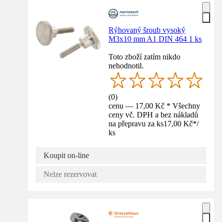
Rýhovaný šroub vysoký
M3x10 mm A1 DIN 464 1 ks
Toto zboží zatím nikdo
nehodnotil.
(
0
)
cenu — 17,00 Kč * Všechny
ceny vč. DPH a bez nákladů
na přepravu za ks
17,00 Kč
*
/
ks
Koupit on-line
Nelze rezervovat