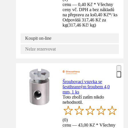
cenu — 0,40 Kč * Všechny
ceny vč. DPH a bez nákladů
na přepravu za ks
0,40 Kč
*
/
ks
Odpovídá 317,46 Kč za
kg
(
317,46 Kč
/
kg
)
Koupit on-line
Nelze rezervovat
Šroubovací vsuvka se
šestihranným šroubem 4,0
mm, 1 ks
Toto zboží zatím nikdo
nehodnotil.
(
0
)
cenu — 43,00 Kč * Všechny