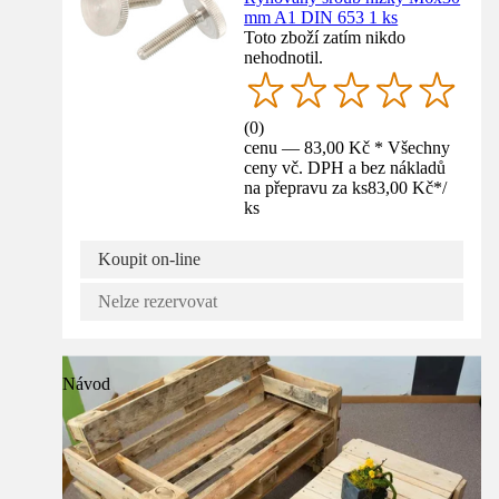
mm A1 DIN 653 1 ks
Toto zboží zatím nikdo
nehodnotil.
(
0
)
cenu — 83,00 Kč * Všechny
ceny vč. DPH a bez nákladů
na přepravu za ks
83,00 Kč
*
/
ks
Koupit on-line
Nelze rezervovat
Návod