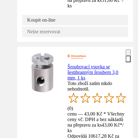
na přepravu za ks
51,00 Kč
*
/
ks
Koupit on-line
Nelze rezervovat
Šroubovací vsuvka se
šestihranným šroubem 3,0
mm, 1 ks
Toto zboží zatím nikdo
nehodnotil.
(
0
)
cenu — 43,00 Kč * Všechny
ceny vč. DPH a bez nákladů
na přepravu za ks
43,00 Kč
*
/
ks
Odpovídá 10617,28 Kč za