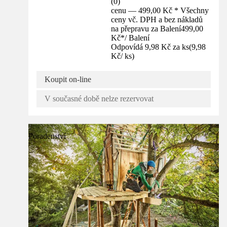
(
0
)
cenu — 499,00 Kč * Všechny
ceny vč. DPH a bez nákladů
na přepravu za Balení
499,00
Kč
*
/
Balení
Odpovídá 9,98 Kč za ks
(
9,98
Kč
/
ks
)
Koupit on-line
V současné době nelze rezervovat
Poradenství