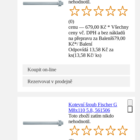
nehodnotil.
(
0
)
cenu — 679,00 Kč * Všechny
ceny vč. DPH a bez nákladů
na přepravu za Balení
679,00
Kč
*
/
Balení
Odpovídá 13,58 Kč za
ks
(
13,58 Kč
/
ks
)
Koupit on-line
Rezervovat v prodejně
Kotevní šroub Fischer G
M8x110 5.8, 561506
Toto zboží zatím nikdo
nehodnotil.