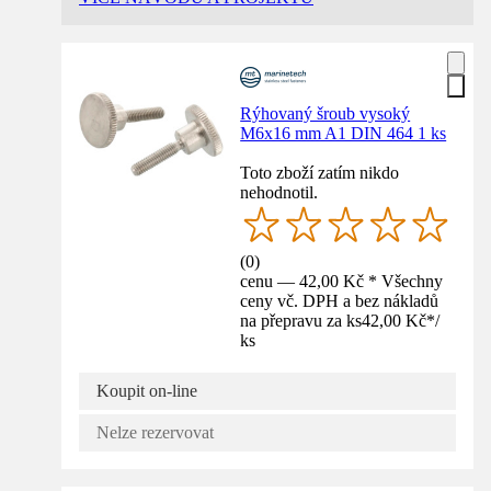
Rýhovaný šroub vysoký
M6x16 mm A1 DIN 464 1 ks
Toto zboží zatím nikdo
nehodnotil.
(
0
)
cenu — 42,00 Kč * Všechny
ceny vč. DPH a bez nákladů
na přepravu za ks
42,00 Kč
*
/
ks
Koupit on-line
Nelze rezervovat