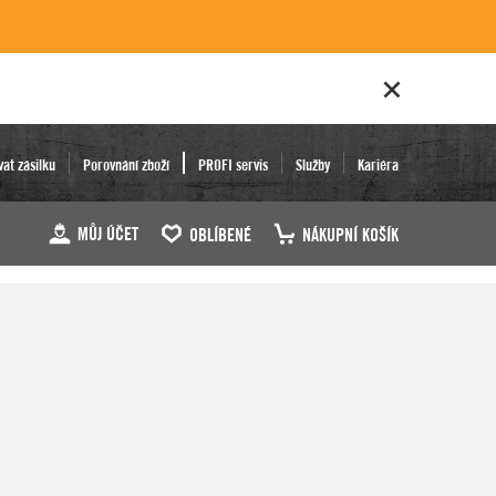
vat zásilku
Porovnání zboží
PROFI servis
Služby
Kariéra
MŮJ ÚČET
OBLÍBENÉ
NÁKUPNÍ KOŠÍK