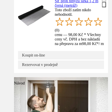
Síť proti hmyzu šířka 1,2 m
černá (metráž)
Toto zboží zatím nikdo
nehodnotil.
(
0
)
cenu — 98,00 Kč * Všechny
ceny vč. DPH a bez nákladů
na přepravu za m
98,00 Kč
*
/
m
Koupit on-line
Rezervovat v prodejně
Návod