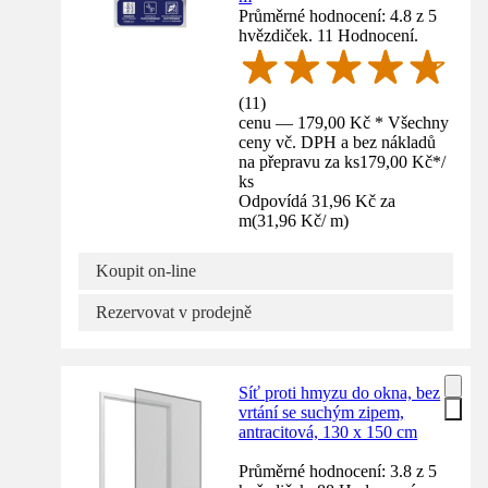
Průměrné hodnocení: 4.8 z 5
hvězdiček. 11 Hodnocení.
(
11
)
cenu — 179,00 Kč * Všechny
ceny vč. DPH a bez nákladů
na přepravu za ks
179,00 Kč
*
/
ks
Odpovídá 31,96 Kč za
m
(
31,96 Kč
/
m
)
Koupit on-line
Rezervovat v prodejně
Síť proti hmyzu do okna, bez
vrtání se suchým zipem,
antracitová, 130 x 150 cm
Průměrné hodnocení: 3.8 z 5