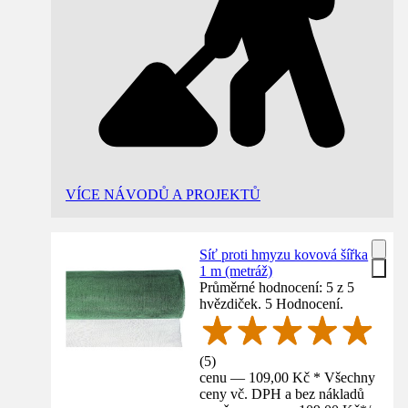
VÍCE NÁVODŮ A PROJEKTŮ
Síť proti hmyzu kovová šířka
1 m (metráž)
Průměrné hodnocení: 5 z 5
hvězdiček. 5 Hodnocení.
(
5
)
cenu — 109,00 Kč * Všechny
ceny vč. DPH a bez nákladů