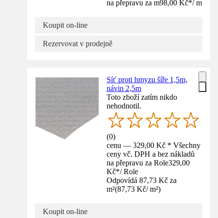
na přepravu za m
98,00 Kč
*
/
m
Koupit on-line
Rezervovat v prodejně
Síť proti hmyzu šíře 1,5m,
návin 2,5m
Toto zboží zatím nikdo
nehodnotil.
(
0
)
cenu — 329,00 Kč * Všechny
ceny vč. DPH a bez nákladů
na přepravu za Role
329,00
Kč
*
/
Role
Odpovídá 87,73 Kč za
m²
(
87,73 Kč
/
m²
)
Koupit on-line