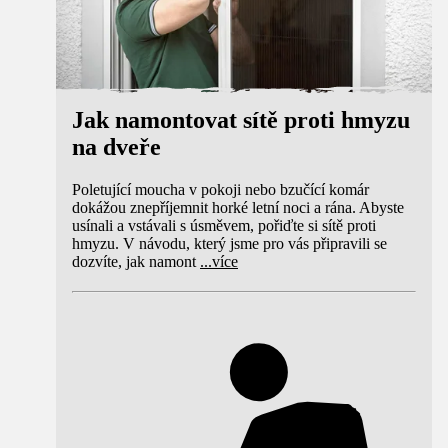
Jak namontovat sítě proti hmyzu
na dveře
Poletující moucha v pokoji nebo bzučící komár
dokážou znepříjemnit horké letní noci a rána. Abyste
usínali a vstávali s úsměvem, pořiďte si sítě proti
hmyzu. V návodu, který jsme pro vás připravili se
dozvíte, jak namont
...
více