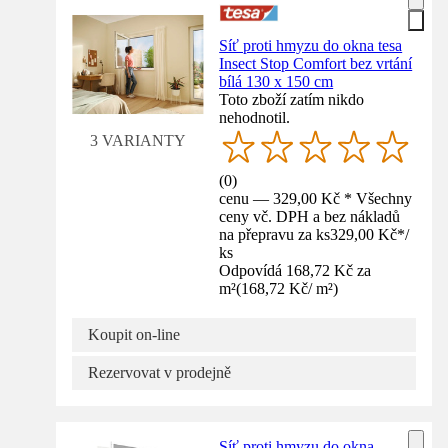
Síť proti hmyzu do okna tesa
Insect Stop Comfort bez vrtání
bílá 130 x 150 cm
Toto zboží zatím nikdo
nehodnotil.
3 VARIANTY
(
0
)
cenu — 329,00 Kč * Všechny
ceny vč. DPH a bez nákladů
na přepravu za ks
329,00 Kč
*
/
ks
Odpovídá 168,72 Kč za
m²
(
168,72 Kč
/
m²
)
Koupit on-line
Rezervovat v prodejně
Síť proti hmyzu do okna