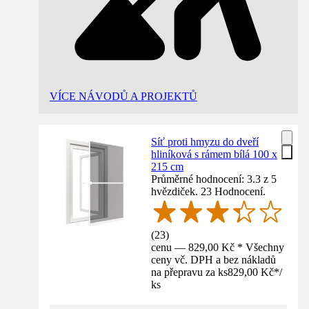
VÍCE NÁVODŮ A PROJEKTŮ
Síť proti hmyzu do dveří
hliníková s rámem bílá 100 x
215 cm
Průměrné hodnocení: 3.3 z 5
hvězdiček. 23 Hodnocení.
(
23
)
cenu — 829,00 Kč * Všechny
ceny vč. DPH a bez nákladů
na přepravu za ks
829,00 Kč
*
/
ks