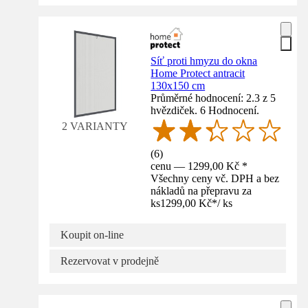
Síť proti hmyzu do okna
Home Protect antracit
130x150 cm
Průměrné hodnocení: 2.3 z 5
hvězdiček. 6 Hodnocení.
2 VARIANTY
(
6
)
cenu — 1299,00 Kč *
Všechny ceny vč. DPH a bez
nákladů na přepravu za
ks
1299,00 Kč
*
/
ks
Koupit on-line
Rezervovat v prodejně