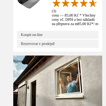
(
3
)
cenu — 85,00 Kč * Všechny
ceny vč. DPH a bez nákladů
na přepravu za m
85,00 Kč
*
/
m
Koupit on-line
Rezervovat v prodejně
Návod