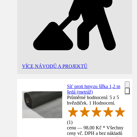
VÍCE NÁVODŮ A PROJEKTŮ
Síť proti hmyzu šířka 1,2 m
šedá (metráž)
Průměrné hodnocení: 5 z 5
hvězdiček. 1 Hodnocení.
(
1
)
cenu — 98,00 Kč * Všechny
ceny vč. DPH a bez nákladů