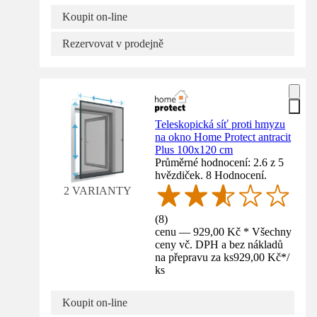
Koupit on-line
Rezervovat v prodejně
Teleskopická síť proti hmyzu
na okno Home Protect antracit
Plus 100x120 cm
Průměrné hodnocení: 2.6 z 5
hvězdiček. 8 Hodnocení.
2 VARIANTY
(
8
)
cenu — 929,00 Kč * Všechny
ceny vč. DPH a bez nákladů
na přepravu za ks
929,00 Kč
*
/
ks
Koupit on-line