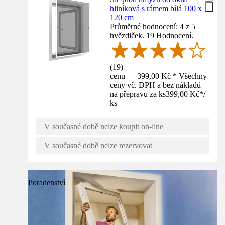
hliníková s rámem bílá 100 x
120 cm
Průměrné hodnocení: 4 z 5
hvězdiček. 19 Hodnocení.
(
19
)
cenu — 399,00 Kč * Všechny
ceny vč. DPH a bez nákladů
na přepravu za ks
399,00 Kč
*
/
ks
V současné době nelze koupit on-line
V současné době nelze rezervovat
Poradenství