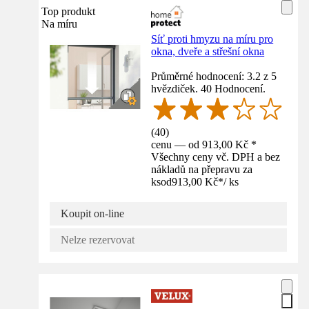
Top produkt
Na míru
Síť proti hmyzu na míru pro
okna, dveře a střešní okna
Průměrné hodnocení: 3.2 z 5
hvězdiček. 40 Hodnocení.
(
40
)
cenu — od 913,00 Kč *
Všechny ceny vč. DPH a bez
nákladů na přepravu za
ks
od
913,00 Kč
*
/
ks
Koupit on-line
Nelze rezervovat