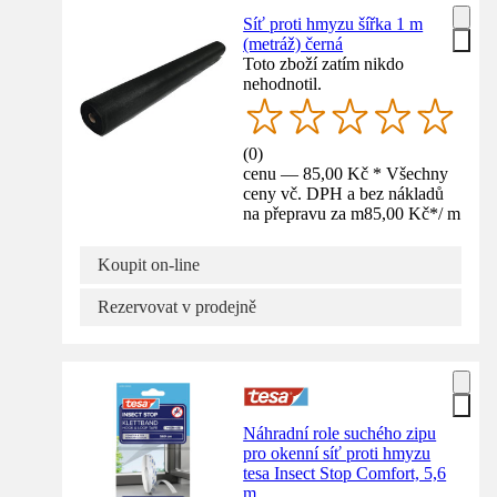
Síť proti hmyzu šířka 1 m
(metráž) černá
Toto zboží zatím nikdo
nehodnotil.
(
0
)
cenu — 85,00 Kč * Všechny
ceny vč. DPH a bez nákladů
na přepravu za m
85,00 Kč
*
/
m
Koupit on-line
Rezervovat v prodejně
Náhradní role suchého zipu
pro okenní síť proti hmyzu
tesa Insect Stop Comfort, 5,6
m