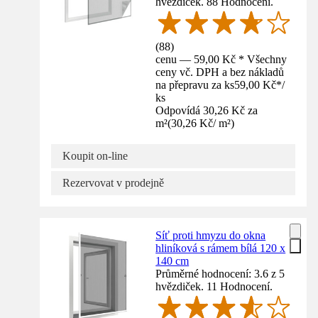
hvězdiček. 88 Hodnocení.
(
88
)
cenu — 59,00 Kč * Všechny
ceny vč. DPH a bez nákladů
na přepravu za ks
59,00 Kč
*
/
ks
Odpovídá 30,26 Kč za
m²
(
30,26 Kč
/
m²
)
Koupit on-line
Rezervovat v prodejně
Síť proti hmyzu do okna
hliníková s rámem bílá 120 x
140 cm
Průměrné hodnocení: 3.6 z 5
hvězdiček. 11 Hodnocení.