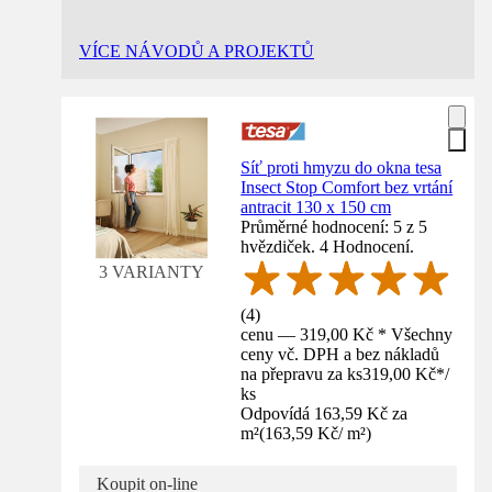
VÍCE NÁVODŮ A PROJEKTŮ
Síť proti hmyzu do okna tesa
Insect Stop Comfort bez vrtání
antracit 130 x 150 cm
Průměrné hodnocení: 5 z 5
hvězdiček. 4 Hodnocení.
3 VARIANTY
(
4
)
cenu — 319,00 Kč * Všechny
ceny vč. DPH a bez nákladů
na přepravu za ks
319,00 Kč
*
/
ks
Odpovídá 163,59 Kč za
m²
(
163,59 Kč
/
m²
)
Koupit on-line