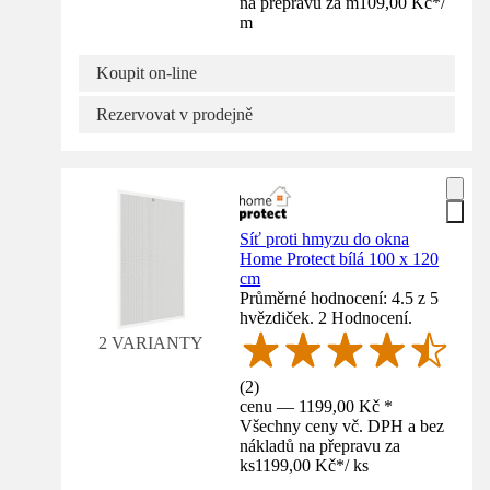
na přepravu za m
109,00 Kč
*
/
m
Koupit on-line
Rezervovat v prodejně
Síť proti hmyzu do okna
Home Protect bílá 100 x 120
cm
Průměrné hodnocení: 4.5 z 5
hvězdiček. 2 Hodnocení.
2 VARIANTY
(
2
)
cenu — 1199,00 Kč *
Všechny ceny vč. DPH a bez
nákladů na přepravu za
ks
1199,00 Kč
*
/
ks