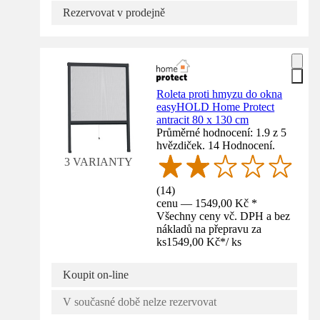
Rezervovat v prodejně
Roleta proti hmyzu do okna
easyHOLD Home Protect
antracit 80 x 130 cm
Průměrné hodnocení: 1.9 z 5
hvězdiček. 14 Hodnocení.
3 VARIANTY
(
14
)
cenu — 1549,00 Kč *
Všechny ceny vč. DPH a bez
nákladů na přepravu za
ks
1549,00 Kč
*
/
ks
Koupit on-line
V současné době nelze rezervovat