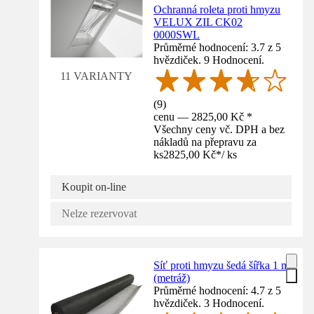
Ochranná roleta proti hmyzu
VELUX ZIL CK02
0000SWL
Průměrné hodnocení: 3.7 z 5
hvězdiček. 9 Hodnocení.
11 VARIANTY
(
9
)
cenu — 2825,00 Kč *
Všechny ceny vč. DPH a bez
nákladů na přepravu za
ks
2825,00 Kč
*
/
ks
Koupit on-line
Nelze rezervovat
Síť proti hmyzu šedá šířka 1 m
(metráž)
Průměrné hodnocení: 4.7 z 5
hvězdiček. 3 Hodnocení.