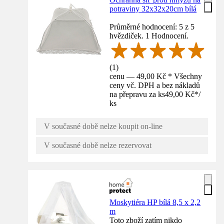
potraviny 32x32x20cm bílá
Průměrné hodnocení: 5 z 5
hvězdiček. 1 Hodnocení.
(
1
)
cenu — 49,00 Kč * Všechny
ceny vč. DPH a bez nákladů
na přepravu za ks
49,00 Kč
*
/
ks
V současné době nelze koupit on-line
V současné době nelze rezervovat
Moskytiéra HP bílá 8,5 x 2,2
m
Toto zboží zatím nikdo