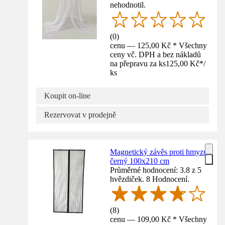
nehodnotil.
(
0
)
cenu — 125,00 Kč * Všechny
ceny vč. DPH a bez nákladů
na přepravu za ks
125,00 Kč
*
/
ks
Koupit on-line
Rezervovat v prodejně
Magnetický závěs proti hmyzu
černý 100x210 cm
Průměrné hodnocení: 3.8 z 5
hvězdiček. 8 Hodnocení.
(
8
)
cenu — 109,00 Kč * Všechny