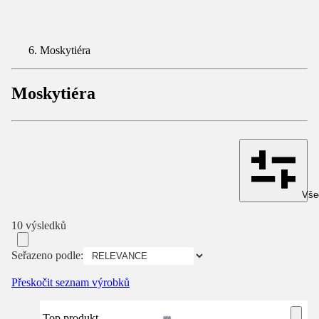
Moskytiéra
Moskytiéra
Všec
10 výsledků
Seřazeno podle:
Přeskočit seznam výrobků
Top produkt