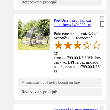
Rezervovat v prodejně
Pop-Up síť proti hmyzu
antracitová 140x200 cm
Průměrné hodnocení: 3.3 z 5
hvězdiček. 3 Hodnocení.
(
3
)
cenu — 799,00 Kč * Všechny
ceny vč. DPH a bez nákladů
na přepravu za ks
799,00 Kč
*
/
ks
V současné době nelze koupit on-line
Rezervovat v prodejně
Ochranná síť proti hmyzu na