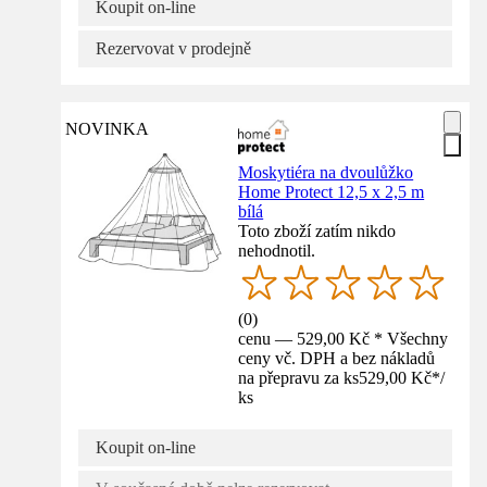
Koupit on-line
Rezervovat v prodejně
NOVINKA
Moskytiéra na dvoulůžko
Home Protect 12,5 x 2,5 m
bílá
Toto zboží zatím nikdo
nehodnotil.
(
0
)
cenu — 529,00 Kč * Všechny
ceny vč. DPH a bez nákladů
na přepravu za ks
529,00 Kč
*
/
ks
Koupit on-line