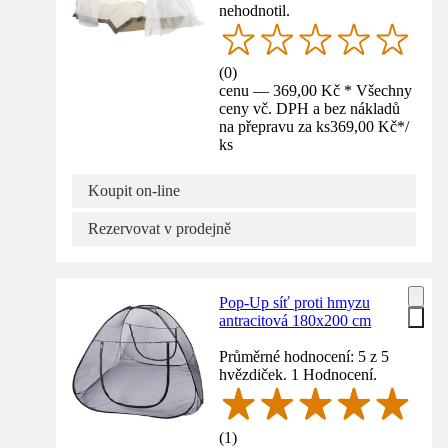
nehodnotil.
(
0
)
cenu — 369,00 Kč * Všechny
ceny vč. DPH a bez nákladů
na přepravu za ks
369,00 Kč
*
/
ks
Koupit on-line
Rezervovat v prodejně
Pop-Up síť proti hmyzu
antracitová 180x200 cm
Průměrné hodnocení: 5 z 5
hvězdiček. 1 Hodnocení.
(
1
)