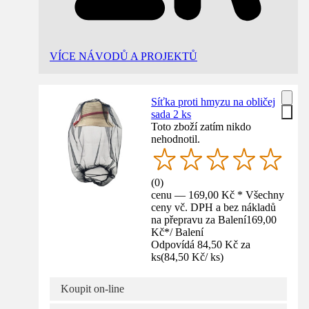
VÍCE NÁVODŮ A PROJEKTŮ
Síťka proti hmyzu na obličej
sada 2 ks
Toto zboží zatím nikdo
nehodnotil.
(
0
)
cenu — 169,00 Kč * Všechny
ceny vč. DPH a bez nákladů
na přepravu za Balení
169,00
Kč
*
/
Balení
Odpovídá 84,50 Kč za
ks
(
84,50 Kč
/
ks
)
Koupit on-line