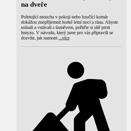
na dveře
Poletující moucha v pokoji nebo bzučící komár
dokážou znepříjemnit horké letní noci a rána. Abyste
usínali a vstávali s úsměvem, pořiďte si sítě proti
hmyzu. V návodu, který jsme pro vás připravili se
dozvíte, jak namont
...
více