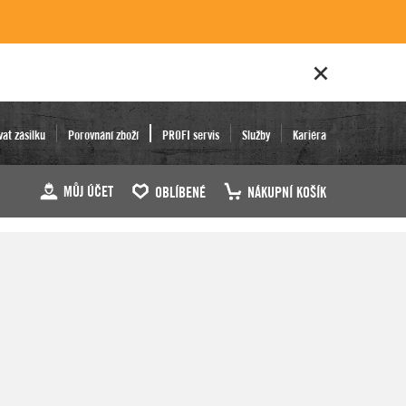
vat zásilku
Porovnání zboží
PROFI servis
Služby
Kariéra
MŮJ ÚČET
OBLÍBENÉ
NÁKUPNÍ KOŠÍK