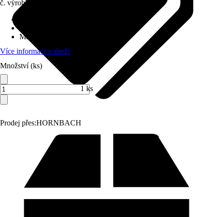
č. výrobku
10634219
Délka
:
150 cm
Připojení sprchy
:
1/2" x 1/2" (DN15)
Materiál
:
Plast, Nerezová ocel
Více informací o zboží
Množství (ks)
1 ks
Prodej přes:
HORNBACH