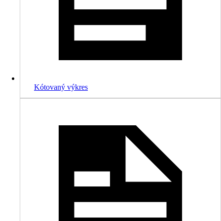
Kótovaný výkres