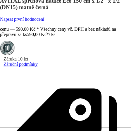
AVITAL sprchová hadice Eco 150 cm x 1/2" x 1/2"
(DN15) matně černá
Napsat první hodnocení
cenu — 590,00 Kč * Všechny ceny vč. DPH a bez nákladů na
přepravu za ks
590,00 Kč
*
/
ks
Záruka 10 let
Záruční podmínky