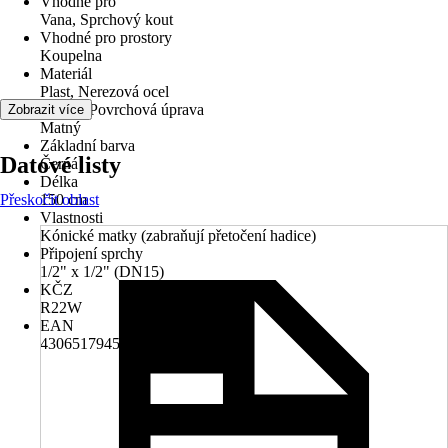
Vhodné pro
Vana, Sprchový kout
Vhodné pro prostory
Koupelna
Materiál
Plast, Nerezová ocel
Povrch/Povrchová úprava
Zobrazit více
Matný
Základní barva
Datové listy
Černá
Délka
Přeskočit oblast
150 cm
Vlastnosti
Kónické matky (zabraňují přetočení hadice)
Připojení sprchy
1/2" x 1/2" (DN15)
KČZ
R22W
EAN
4306517945305