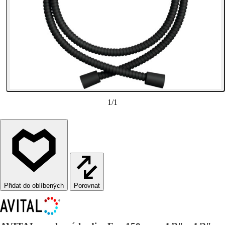
1
/
1
Porovnat