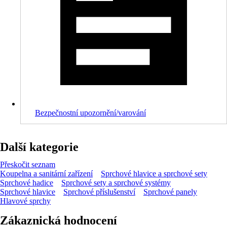
Bezpečnostní upozornění/varování
Další kategorie
Přeskočit seznam
Koupelna a sanitární zařízení
Sprchové hlavice a sprchové sety
Sprchové hadice
Sprchové sety a sprchové systémy
Sprchové hlavice
Sprchové příslušenství
Sprchové panely
Hlavové sprchy
Zákaznická hodnocení