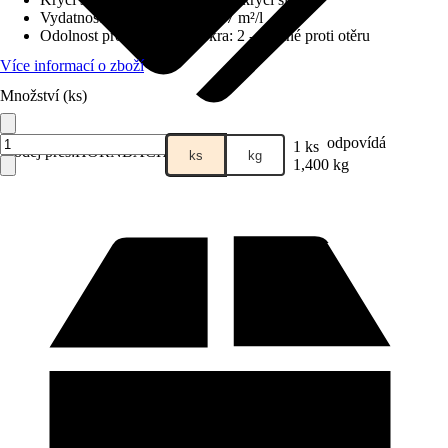
Vydatnost při jednom nátěru
:
7 m²/l
Odolnost proti otěru za mokra
:
2 - odolné proti otěru
Více informací o zboží
Množství (ks)
odpovídá
1 ks
Prodej přes:
HORNBACH
ks
kg
1,400 kg