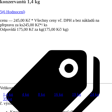
konzervantů 1,4 kg
5
(6 Hodnocení)
cenu — 245,00 Kč * Všechny ceny vč. DPH a bez nákladů na
přepravu za ks
245,00 Kč
*
/
ks
Odpovídá 175,00 Kč za kg
(
175,00 Kč
/
kg
)
Velikost balení
1,4 kg
4 kg
8 kg
16 kg
19 kg
24 kg
35 kg
č. výrobku
10702321
Krycí schopnost
:
1 - maximální krycí síla