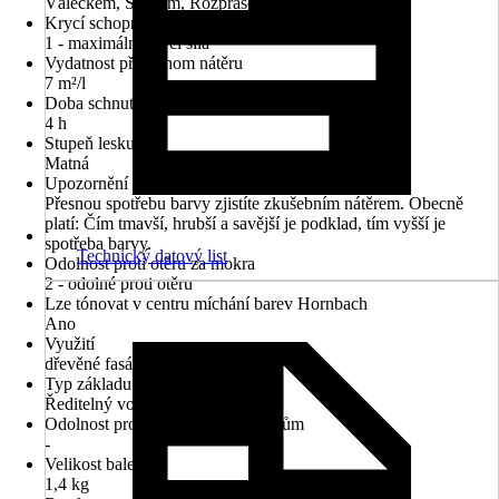
Válečkem, Štětcem, Rozprašováním
Krycí schopnost
1 - maximální krycí síla
Vydatnost při jednom nátěru
7 m²/l
Doba schnutí cca
4 h
Stupeň lesku
Matná
Upozornění na dosah
Přesnou spotřebu barvy zjistíte zkušebním nátěrem. Obecně
platí: Čím tmavší, hrubší a savější je podklad, tím vyšší je
spotřeba barvy.
Technický datový list
Odolnost proti otěru za mokra
2 - odolné proti otěru
Lze tónovat v centru míchání barev Hornbach
Ano
Využití
dřevěné fasády
Typ základu
Ředitelný vodou
Odolnost proti povětrnostním vlivům
-
Velikost balení
1,4 kg