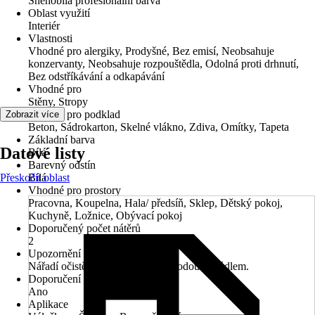
Sněhobílá profesionální barva
Oblast využití
Interiér
Vlastnosti
Vhodné pro alergiky, Prodyšné, Bez emisí, Neobsahuje
konzervanty, Neobsahuje rozpouštědla, Odolná proti drhnutí,
Bez odstříkávání a odkapávání
Vhodné pro
Stěny, Stropy
Vhodné pro podklad
Zobrazit více
Beton, Sádrokarton, Skelné vlákno, Zdiva, Omítky, Tapeta
Základní barva
Datové listy
Bílá
Barevný odstín
Přeskočit oblast
Bílá
Vhodné pro prostory
Pracovna, Koupelna, Hala/ předsíň, Sklep, Dětský pokoj,
Kuchyně, Ložnice, Obývací pokoj
Doporučený počet nátěrů
2
Upozornění
Nářadí očistěte ihned po použití vodou a mýdlem.
Doporučení základního nátěru
Ano
Aplikace