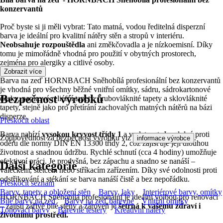
konzervantů
Proč byste si ji měli vybrat: Tato matná, vodou ředitelná disperzní
barva je ideální pro kvalitní nátěry stěn a stropů v interiéru.
Neobsahuje rozpouštědla
ani změkčovadla a je nízkoemisní. Díky
tomu je mimořádně vhodná pro použití v obytných prostorech,
zejména pro alergiky a citlivé osoby.
Zobrazit více
Barva na zeď HORNBACH Sněhobílá profesionální bez konzervantů
je vhodná pro všechny běžné vnitřní omítky, sádru, sádrokartonové
Bezpečnost výrobků
desky, papírové reliéfní tapety, hrubovláknité tapety a sklovláknité
tapety, stejně jako pro přetírání zachovalých matných nátěrů na bázi
disperze.
Přeskočit oblast
Barva nabízí
vysokou kryvost třídy 1
a vydatnost. Je odolná proti
Zodpovědnost za bezpečnost výrobku viz
.
informace výrobce
oděru dle normy DIN EN 13300 třídy 2, což zajišťuje její dlouhou
životnost a snadnou údržbu. Rychlé schnutí (cca 4 hodiny) umožňuje
efektivní práci. Je prodyšná, bez zápachu a snadno se nanáší –
Další kategorie
válečkem, štětcem nebo stříkacím zařízením. Díky své odolnosti proti
odstřikování a stékání se barva nanáší čistě a bez nepořádku.
Přeskočit seznam
Barvy, tapety a obložení stěn
Barvy, laky
Interiérové barvy, omítky
HORNBACH Sněhobílá profesionální je ideální volbou pro renovaci
Bílé barvy na zeď
Barvy na zeď barevné
Vnitřní omítky
– zajistí zářivě bílé stěny a zároveň je
šetrná k vašemu zdraví i
Tónovací barvy
Barevné testery
Kreativní nátěry
životnímu prostředí.