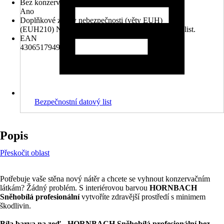
Bez konzervačních látek
Ano
Doplňkové znaky nebezpečnosti (věty EUH)
(EUH210) Na vyžádání je k dispozici bezpečnostní list.
EAN
4306517949525
Bezpečnostní datový list
Popis
Přeskočit oblast
Potřebuje vaše stěna nový nátěr a chcete se vyhnout konzervačním
látkám? Žádný problém. S interiérovou barvou
HORNBACH
Sněhobílá profesionální
vytvoříte zdravější prostředí s minimem
škodlivin.
Bíla barva na zeď - HORNBACH Sněhobílá profesionální bez