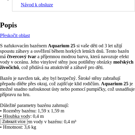
Návod k obsluze
Popis
Přeskočit oblast
S nafukovacím bazénem
Aquarium 25
si vaše děti od 3 let užijí
spoustu zábavy a osvěžení během horkých letních dnů. Tento bazén
má
čtvercový tvar
a příjemnou modrou barvu, která navozuje efekt
vody v oceánu. Jeho vinylové stěny jsou potištěny obrázky
mořských
živočichů
, což přidává na atraktivitě a zábavě pro děti.
Bazén je navržen tak, aby byl bezpečný. Široké stěny zabraňují
přepadu dítěte přes okraj, což zajišťuje klid rodičům.
Aquarium 25
je
možné snadno nafouknout ústy nebo pomocí pumpičky, což usnadňuje
přípravu na hru.
Důležité parametry bazénu zahrnují:
• Rozměry bazénu: 1,59 x 1,59 m
• Hloubka vody: 0,4 m
• Celkový objem vody v bazénu: 0,4 m³
Zobrazit více
• Hmotnost: 3,6 kg