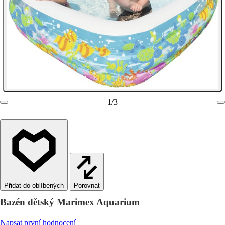
1
/
3
Porovnat
Bazén dětský Marimex Aquarium
Napsat první hodnocení