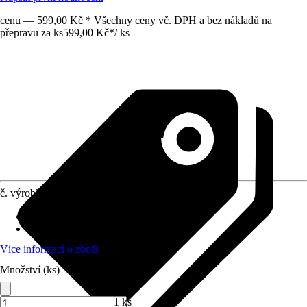
cenu — 599,00 Kč * Všechny ceny vč. DPH a bez nákladů na
přepravu za ks
599,00 Kč
*
/
ks
č. výrobku
7839276
Doporučený věk
:
Od 3 let
Normy/Certifikáty
:
-
Více informací o zboží
Množství (ks)
1 ks