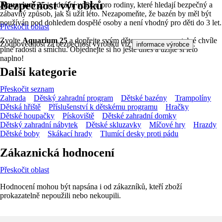
Bezpečnost výrobků
Aquarium 25
je ideální volbou pro rodiny, které hledají bezpečný a
zábavný způsob, jak si užít léto. Nezapomeňte, že bazén by měl být
používán pod dohledem dospělé osoby a není vhodný pro děti do 3 let.
Přeskočit oblast
Zvolte
Aquarium 25
a dopřejte svým dětem nezapomenutelné chvíle
Zodpovědnost za bezpečnost výrobku viz
.
informace výrobce
plné radosti a smíchu. Objednejte si ho ještě dnes a užijte si léto
naplno!
Další kategorie
Přeskočit seznam
Zahrada
Dětský zahradní program
Dětské bazény
Trampolíny
Dětská hřiště
Příslušenství k dětskému programu
Hračky
Dětské houpačky
Pískoviště
Dětské zahradní domky
Dětský zahradní nábytek
Dětské skluzavky
Míčové hry
Hrazdy
Dětské boby
Skákací hrady
Tlumící desky proti pádu
Zákaznická hodnocení
Přeskočit oblast
Hodnocení mohou být napsána i od zákazníků, kteří zboží
prokazatelně nepoužili nebo nekoupili.