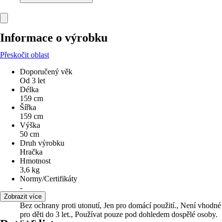
Informace o výrobku
Přeskočit oblast
Doporučený věk
Od 3 let
Délka
159 cm
Šířka
159 cm
Výška
50 cm
Druh výrobku
Hračka
Hmotnost
3,6 kg
Normy/Certifikáty
-
Pozor
Zobrazit více
Bez ochrany proti utonutí, Jen pro domácí použití., Není vhodné
pro děti do 3 let., Používat pouze pod dohledem dospělé osoby.