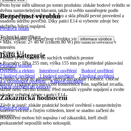
Proto byste měli sáhnout po tomto produktu: získáte bodové svítidlo se
dvěma nastavitelnými hlavami, takže si světlo nasměrujete podle
Bezpečnost výrobků
aktuální potřeby. Kombinace kovu a skla přináší pevné provedení a
snadnou údržbu povrchů. Díky patici E14 si vyberete zdroje bez
složitého řešení napájení.
Přeskočit oblast
Technická specifikace
Zodpovědnost za bezpečnost výrobku viz
.
informace výrobce
• Max. výkon: 2× 40 W (celkem 80 W) pro funkční osvětlení v
interiéru
• Patice: E14
Další kategorie
• Krytí: IP20, vhodné do suchých vnitřních prostor
• Rozměry: šířka 255 mm, výška 155 mm pro přehledné plánování
Přeskočit seznam
umístění
Osvětlení a elektro
Interiérové osvětlení
Bodové osvětlení
2 bodové osvětlení
1 bodové osvětlení
3 bodové osvětlení
Svítidlo se hodí do předsíně, obývacího pokoje i ložnice. Otočné
4 a vícebodové osvětlení
Klipové osvětlení
hlavice využijete pro nasvícení konkrétních míst, například zrcadla,
Noční osvětlení do zásuvky
skříně nebo čtecího koutku. Před montáží vypněte napájení a zvolte
vhodné světelné zdroje s paticí E14.
Zákaznická hodnocení
Závěr je jasný: získáte praktické bodové osvětlení s nastavitelným
Přeskočit oblast
směrem svícení a čistým vzhledem, které se snadno začlení do
interiéru.
Hodnocení mohou být napsána i od zákazníků, kteří zboží
prokazatelně nepoužili nebo nekoupili.