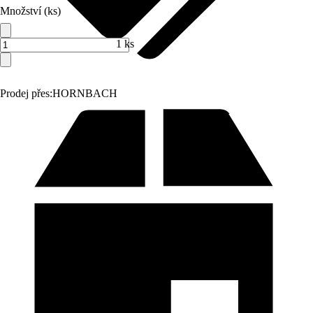
Množství (ks)
1 ks
Prodej přes:
HORNBACH