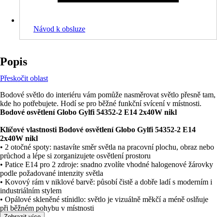
Návod k obsluze
Popis
Přeskočit oblast
Bodové světlo do interiéru vám pomůže nasměrovat světlo přesně tam,
kde ho potřebujete. Hodí se pro běžné funkční svícení v místnosti.
Bodové osvětlení Globo Gylfi 54352-2 E14 2x40W nikl
Klíčové vlastnosti Bodové osvětlení Globo Gylfi 54352-2 E14
2x40W nikl
• 2 otočné spoty: nastavíte směr světla na pracovní plochu, obraz nebo
průchod a lépe si zorganizujete osvětlení prostoru
• Patice E14 pro 2 zdroje: snadno zvolíte vhodné halogenové žárovky
podle požadované intenzity světla
• Kovový rám v niklové barvě: působí čistě a dobře ladí s moderním i
industriálním stylem
• Opálové skleněné stínidlo: světlo je vizuálně měkčí a méně oslňuje
při běžném pohybu v místnosti
Zobrazit více