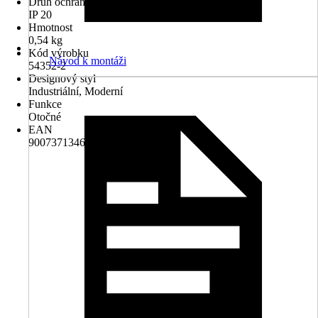
Druh ochrany
IP 20
Hmotnost
0,54 kg
Kód výrobku
Návod k montáži
54352-2
Designový styl
Industriální, Moderní
Funkce
Otočné
EAN
9007371346547