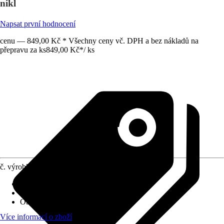
nikl
Napsat první hodnocení
cenu — 849,00 Kč * Všechny ceny vč. DPH a bez nákladů na
přepravu za ks
849,00 Kč
*
/
ks
č. výrobku
6460208
Provedení
:
Bodové osvětlení
Včetně světelného zdroje
:
Ne
Objímka
:
E14
Více informací o zboží