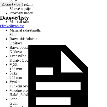
80 W
Provozní režim
Zobrazit více
Síťové napájení
Provozní napětí
Datové listy
230 V
Materiál rámu
Přeskočit oblast
Kov
Materiál skla/stínidla
Sklo
Barva skla/stínidla
Opálová
Barva podstavce
Niklová
Tvar světla
Kulatý, Obdélníkový
Výška
155 mm
Šířka
255 mm
Využití
Funkční osvětlení
Vhodné pro prostory
Hala/ předsíň, Obývací pokoj, Ložnice
Série
Gylfi