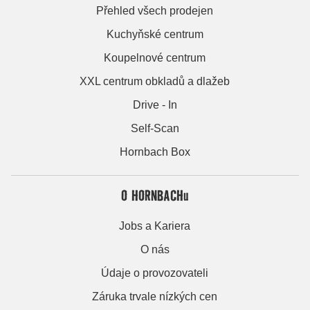
Přehled všech prodejen
Kuchyňské centrum
Koupelnové centrum
XXL centrum obkladů a dlažeb
Drive - In
Self-Scan
Hornbach Box
O HORNBACHu
Jobs a Kariera
O nás
Údaje o provozovateli
Záruka trvale nízkých cen