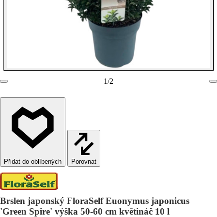
1
/
2
Porovnat
Brslen japonský FloraSelf Euonymus japonicus
'Green Spire' výška 50-60 cm květináč 10 l