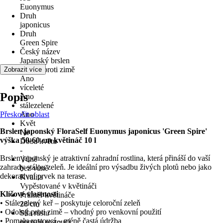
Euonymus
Druh
japonicus
Druh
Green Spire
Český název
Japanský brslen
odolné proti zimě
Zobrazit více
Ano
víceleté
Popis
Ano
stálezelené
Přeskočit oblast
Ano
Květ
Brslen japonský FloraSelf Euonymus japonicus 'Green Spire'
Ne
výška 50-60 cm květináč 10 l
Doba květu
-
Brslen japonský je atraktivní zahradní rostlina, která přináší do vaší
Vůně
zahrady stálou zeleň. Je ideální pro výsadbu živých plotů nebo jako
bez vůně
dekorativní prvek na terase.
Kvalita
Vypěstované v květináči
Klíčové vlastnosti
Průměr květináče
• Stálezelený keř – poskytuje celoroční zeleň
28 cm
• Odolný proti zimě – vhodný pro venkovní použití
Síla růstu
• Pomalu rostoucí – méně častá údržba
pomalu rostoucí