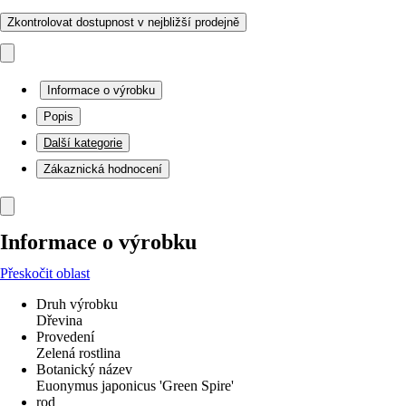
Zkontrolovat dostupnost v nejbližší prodejně
Informace o výrobku
Popis
Další kategorie
Zákaznická hodnocení
Informace o výrobku
Přeskočit oblast
Druh výrobku
Dřevina
Provedení
Zelená rostlina
Botanický název
Euonymus japonicus 'Green Spire'
rod