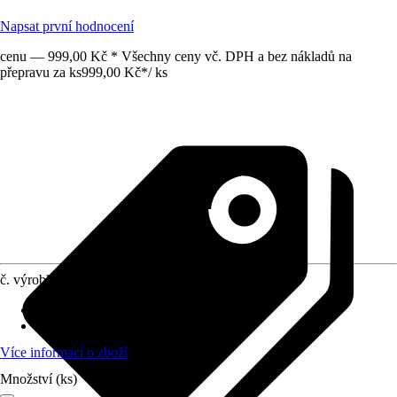
Napsat první hodnocení
cenu — 999,00 Kč * Všechny ceny vč. DPH a bez nákladů na
přepravu za ks
999,00 Kč
*
/
ks
č. výrobku
10507746
Umístění
:
Slunce, Polostín
stálezelené
:
Ano
Více informací o zboží
Množství (ks)