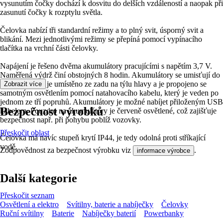
vysunutím čočky dochází k dosvitu do delších vzdáleností a naopak při
zasunutí čočky k rozptylu světla.
Čelovka nabízí tři standardní režimy a to plný svit, úsporný svit a
blikání. Mezi jednotlivými režimy se přepíná pomocí vypínacího
tlačítka na vrchní části čelovky.
Napájení je řešeno dvěma akumulátory pracujícími s napětím 3,7 V.
Naměřená výdrž činí obstojných 8 hodin. Akumulátory se umisťují do
pouzdra, které je umístěno ze zadu na týlu hlavy a je propojeno se
Zobrazit více
samotným osvětlením pomocí natahovacího kabelu, který je veden po
jednom ze tří popruhů. Akumulátory je možné nabíjet přiloženým USB
Bezpečnost výrobků
kabelem. Pouzdro na akumulátory je červeně osvětlené, což zajišťuje
bezpečnost např. při pohybu poblíž vozovky.
Přeskočit oblast
Čelovka má navíc stupeň krytí IP44, je tedy odolná proti stříkající
vodě.
Zodpovědnost za bezpečnost výrobku viz
.
informace výrobce
Další kategorie
Přeskočit seznam
Osvětlení a elektro
Svítilny, baterie a nabíječky
Čelovky
Ruční svítilny
Baterie
Nabíječky baterií
Powerbanky