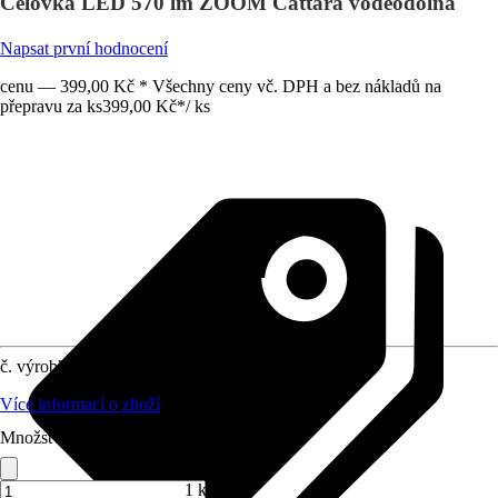
Čelovka LED 570 lm ZOOM Cattara voděodolná
Napsat první hodnocení
cenu — 399,00 Kč * Všechny ceny vč. DPH a bez nákladů na
přepravu za ks
399,00 Kč
*
/
ks
č. výrobku
12593433
Více informací o zboží
Množství (ks)
1 ks