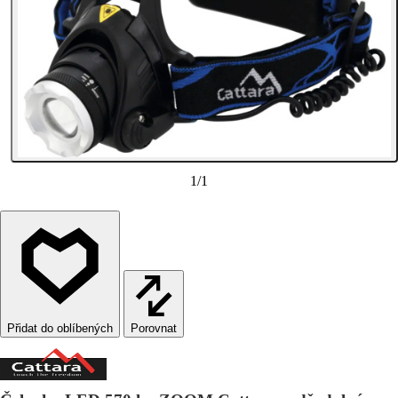
1
/
1
Porovnat