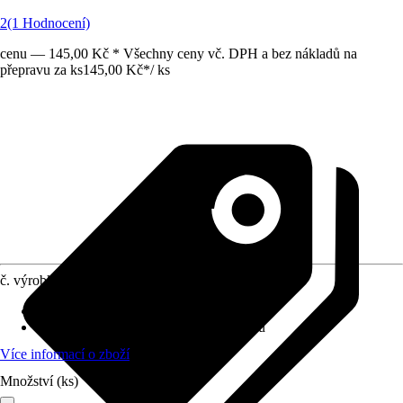
2
(1 Hodnocení)
cenu — 145,00 Kč * Všechny ceny vč. DPH a bez nákladů na
přepravu za ks
145,00 Kč
*
/
ks
č. výrobku
12022259
Materiál
:
Nerezová ocel
Provedení
:
Grilovací držák, Čištění grilů
Více informací o zboží
Množství (ks)