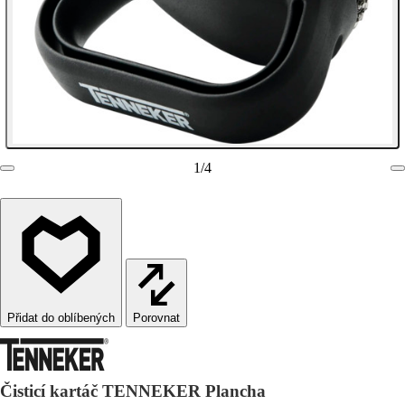
1
/
4
Porovnat
Čisticí kartáč TENNEKER Plancha