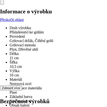
Informace o výrobku
Přeskočit oblast
Druh výrobku
Příslušenství ke grilům
Provedení
Grilovací držák, Čištění grilů
Grilovací metoda
Plyn, Dřevěné uhlí
Délka
11 cm
Šířka
10,5 cm
Výška
10 cm
Materiál
Nerezová ocel
Specifikace materiálu
Zobrazit více
Plast
Základní barva
Bezpečnost výrobků
Nerezová ocel
Obsah balení