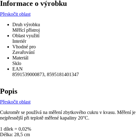
Informace o výrobku
Přeskočit oblast
Druh výrobku
Měřící přístroj
Oblast využití
Interiér
Vhodné pro
Zavařování
Materiál
Sklo
EAN
8591539000873, 8595181401347
Popis
Přeskočit oblast
Cukroměr se používá na měření zbytkového cukru v kvasu. Měření je
nejpřesnější při teplotě měřené kapaliny 20°C.
1 dílek = 0,02%
Délka: 28,5 cm