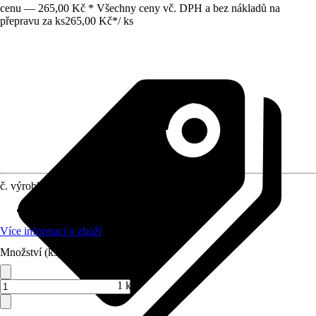
cenu — 265,00 Kč * Všechny ceny vč. DPH a bez nákladů na
přepravu za ks
265,00 Kč
*
/
ks
č. výrobku
8660725
Materiál
:
Sklo
Více informací o zboží
Množství (ks)
1 ks