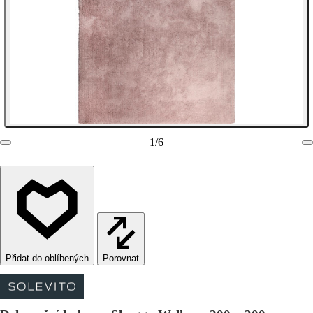
1
/
6
Porovnat