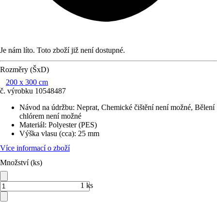
Je nám líto. Toto zboží již není dostupné.
Rozměry (ŠxD)
200 x 300 cm
č. výrobku
10548487
Návod na údržbu
:
Neprat, Chemické čištění není možné, Bělení
chlórem není možné
Materiál
:
Polyester (PES)
Výška vlasu (cca)
:
25 mm
Více informací o zboží
Množství (ks)
1 ks