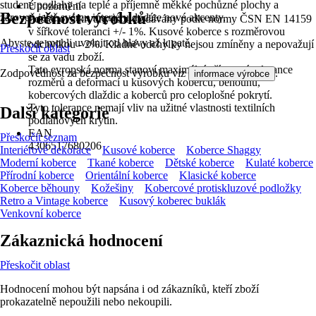
studené podlahy na teplé a příjemně měkké pochůzné plochy a
Upozornění
Bezpečnost výrobků
zároveň ještě svému interiéru dodáte nové akcenty.
Podlahové krytiny jsou dodávány podle normy ČSN EN 14159
v šířkové toleranci +/- 1%. Kusové koberce s rozměrovou
Abyste se mohli uvolnit od hlavy až k patě.
odchylkou - 2%. Kladné odchylky nejsou zmíněny a nepovažují
Přeskočit oblast
se za vadu zboží.
Tato evropská norma stanoví maximální přípustné tolerance
Zodpovědnost za bezpečnost výrobku viz
.
informace výrobce
rozměrů a deformací u kusových koberců, běhounů,
kobercových dlaždic a koberců pro celoplošné pokrytí.
Tyto tolerance nemají vliv na užitné vlastnosti textilních
Další kategorie
podlahových krytin.
EAN
Přeskočit seznam
4306517680206
Interiérové dekorace
Kusové koberce
Koberce Shaggy
Moderní koberce
Tkané koberce
Dětské koberce
Kulaté koberce
Přírodní koberce
Orientální koberce
Klasické koberce
Koberce běhouny
Kožešiny
Kobercové protiskluzové podložky
Retro a Vintage koberce
Kusový koberec buklák
Venkovní koberce
Zákaznická hodnocení
Přeskočit oblast
Hodnocení mohou být napsána i od zákazníků, kteří zboží
prokazatelně nepoužili nebo nekoupili.