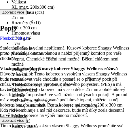
Velikost
XL (max. 200x300 cm)
Výška vlasu (cca)
Zobrazit více
25 mm
Rozměry (ŠxD)
Popis
200 x 300 cm
Hmotnost vlasu
Přeskočit oblast
1 700 g/m²
Tvar
Studená dlažba je velmi nepříjemná. Kusový koberec Shaggy Wellness
Obdélníkový
proto přichází jak na zavolanou a nabízí příjemný komfort pro vaše
Návod na údržbu
chodidla.
Neprat, Chemické čištění není možné, Bělení chlórem není
možné
Vlastnosti výrobku Kusový koberec Shaggy Wellness růžová
Designový styl
Důvody ke koupi: Tento koberec s vysokým vlasem Shaggy Wellness
Moderní
bude rozmazlovat vaše chodidla a postará se o příjemný pocit při
Vlastnosti
chůzi. Tento koberec je vyroben z růžového polyesteru (PES) a má
Vhodné pro podlahové vytápění
bavlněný hřbet. Tento koberec má vlas o délce 25 mm a obdélníkový
Oblast využití
tvar. Ideálně vám poslouží ve vaší ložnici a obývacím pokoji. A pokud
Interiér
máte u sebe doma nainstalované podlahové topení, můžete na něj
Vhodné pro prostory
koberec bez obav umístit. Tento koberec má rozměry 200 x 300 cm.
Jídelna, Hala/ předsíň, Ložnice, Obývací pokoj
Kdo rád kombinuje a má rád dekorace, bude mít díky zcela decentní
Série
barvě tohoto koberce na výběr mnoho možností.
Wellness
Zobrazit více
Typ zboží
Tímto kobercem s vysokým vlasem Shaggy Wellness proměníte své
Kusové zboží