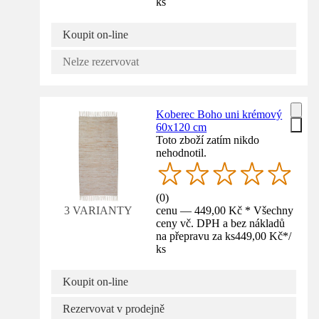
ks
Koupit on-line
Nelze rezervovat
Koberec Boho uni krémový
60x120 cm
Toto zboží zatím nikdo
nehodnotil.
(
0
)
cenu — 449,00 Kč * Všechny
3 VARIANTY
ceny vč. DPH a bez nákladů
na přepravu za ks
449,00 Kč
*
/
ks
Koupit on-line
Rezervovat v prodejně