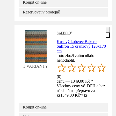
Koupit on-line
Rezervovat v prodejně
Kusový koberec Bakero
Saffron 15 oranžový 120x170
cm
Toto zboží zatím nikdo
nehodnotil.
3 VARIANTY
(
0
)
cenu — 1349,00 Kč *
Všechny ceny vč. DPH a bez
nákladů na přepravu za
ks
1349,00 Kč
*
/
ks
Koupit on-line