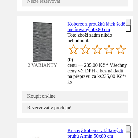
Nelze rezervovat
Koberec z proužků látek šedě
melírovaný 50x80 cm
Toto zboží zatím nikdo
nehodnotil.
(
0
)
cenu — 235,00 Kč * Všechny
2 VARIANTY
ceny vč. DPH a bez nákladů
na přepravu za ks
235,00 Kč
*
/
ks
Koupit on-line
Rezervovat v prodejně
Kusový koberec z látkových
pruhů Armin 50x80 cm