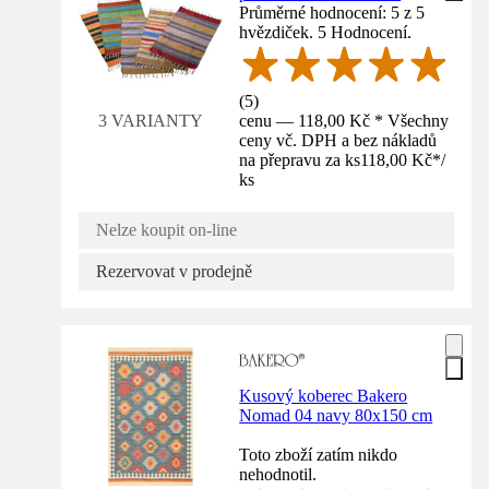
Průměrné hodnocení: 5 z 5
hvězdiček. 5 Hodnocení.
(
5
)
cenu — 118,00 Kč * Všechny
3 VARIANTY
ceny vč. DPH a bez nákladů
na přepravu za ks
118,00 Kč
*
/
ks
Nelze koupit on-line
Rezervovat v prodejně
Kusový koberec Bakero
Nomad 04 navy 80x150 cm
Toto zboží zatím nikdo
nehodnotil.