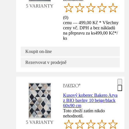
5 VARIANTY
(
0
)
cenu — 499,00 Kč * Všechny
ceny vč. DPH a bez nákladů
na přepravu za ks
499,00 Kč
*
/
ks
Koupit on-line
Rezervovat v prodejně
Kusový koberec Bakero Arya
z BIO bavlny 10 beige/black
60x90 cm
Toto zboží zatím nikdo
nehodnotil.
5 VARIANTY