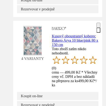
Koupit on-line
Rezervovat v prodejně
Kusový oboustranný koberec
Bakero Arya 10 blue/pink 80 x
150 cm
Toto zboží zatím nikdo
nehodnotil.
4 VARIANTY
(
0
)
cenu — 499,00 Kč * Všechny
ceny vč. DPH a bez nákladů
na přepravu za ks
499,00 Kč
*
/
ks
Koupit on-line
Rezervovat v prodejně