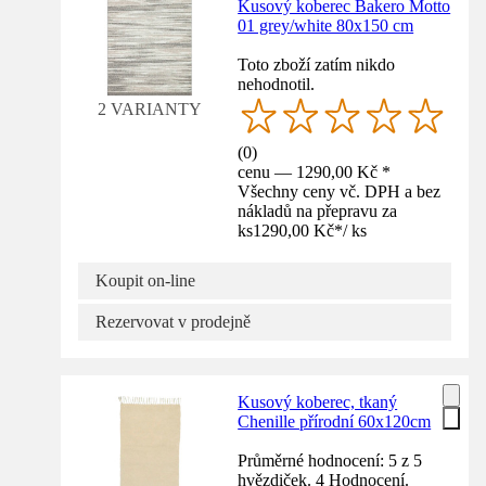
Kusový koberec Bakero Motto
01 grey/white 80x150 cm
Toto zboží zatím nikdo
nehodnotil.
2 VARIANTY
(
0
)
cenu — 1290,00 Kč *
Všechny ceny vč. DPH a bez
nákladů na přepravu za
ks
1290,00 Kč
*
/
ks
Koupit on-line
Rezervovat v prodejně
Kusový koberec, tkaný
Chenille přírodní 60x120cm
Průměrné hodnocení: 5 z 5
hvězdiček. 4 Hodnocení.