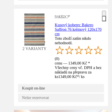
Kusový koberec Bakero
Saffron 76 krémový 120x170
cm
Toto zboží zatím nikdo
nehodnotil.
2 VARIANTY
(
0
)
cenu — 1349,00 Kč *
Všechny ceny vč. DPH a bez
nákladů na přepravu za
ks
1349,00 Kč
*
/
ks
Koupit on-line
Nelze rezervovat