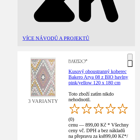
VÍCE NÁVODŮ A PROJEKTŮ
Kusový oboustranný koberec
Bakero Arya 08 z BIO bavlny
pink/yellow 120 x 180 cm
Toto zboží zatím nikdo
nehodnotil.
3 VARIANTY
(
0
)
cenu — 899,00 Kč * Všechny
ceny vč. DPH a bez nákladů
na přepravu za ks
899,00 Kč
*
/