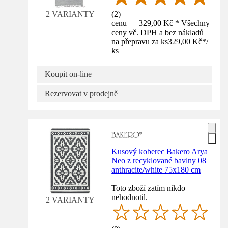
(
2
)
2 VARIANTY
cenu — 329,00 Kč * Všechny
ceny vč. DPH a bez nákladů
na přepravu za ks
329,00 Kč
*
/
ks
Koupit on-line
Rezervovat v prodejně
Kusový koberec Bakero Arya
Neo z recyklované bavlny 08
anthracite/white 75x180 cm
Toto zboží zatím nikdo
nehodnotil.
2 VARIANTY