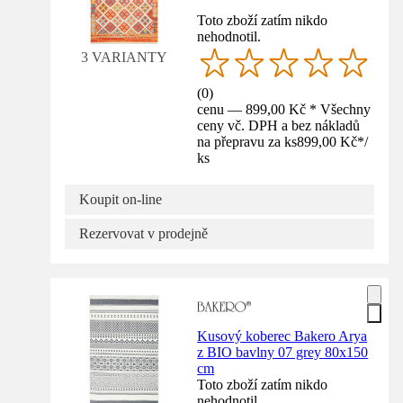
Toto zboží zatím nikdo
nehodnotil.
3 VARIANTY
(
0
)
cenu — 899,00 Kč * Všechny
ceny vč. DPH a bez nákladů
na přepravu za ks
899,00 Kč
*
/
ks
Koupit on-line
Rezervovat v prodejně
Kusový koberec Bakero Arya
z BIO bavlny 07 grey 80x150
cm
Toto zboží zatím nikdo
nehodnotil.