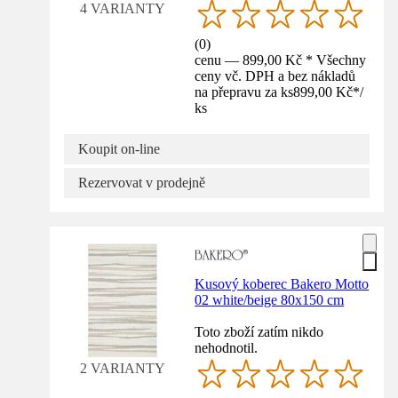
4 VARIANTY
(
0
)
cenu — 899,00 Kč * Všechny
ceny vč. DPH a bez nákladů
na přepravu za ks
899,00 Kč
*
/
ks
Koupit on-line
Rezervovat v prodejně
Kusový koberec Bakero Motto
02 white/beige 80x150 cm
Toto zboží zatím nikdo
nehodnotil.
2 VARIANTY