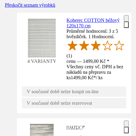
Přeskočit seznam výrobků
Koberec COTTON béžový
120x170 cm
Průměrné hodnocení: 3 z 5
hvězdiček. 1 Hodnocení.
(
1
)
cenu — 1499,00 Kč *
4 VARIANTY
Všechny ceny vč. DPH a bez
nákladů na přepravu za
ks
1499,00 Kč
*
/
ks
V současné době nelze koupit on-line
V současné době nelze rezervovat