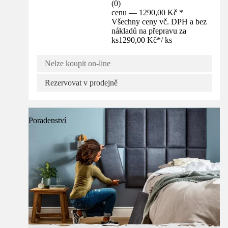
(
0
)
cenu — 1290,00 Kč *
Všechny ceny vč. DPH a bez
nákladů na přepravu za
ks
1290,00 Kč
*
/
ks
Nelze koupit on-line
Rezervovat v prodejně
Poradenství