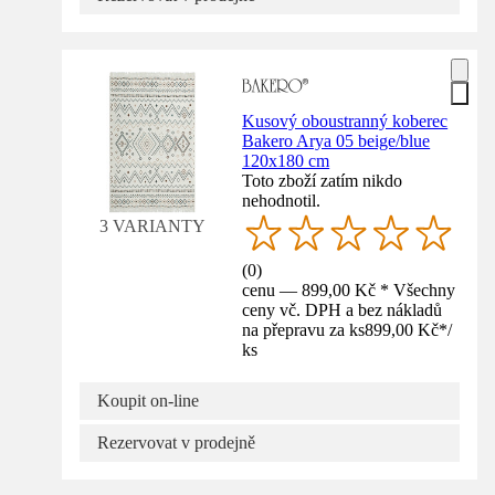
Kusový oboustranný koberec
Bakero Arya 05 beige/blue
120x180 cm
Toto zboží zatím nikdo
nehodnotil.
3 VARIANTY
(
0
)
cenu — 899,00 Kč * Všechny
ceny vč. DPH a bez nákladů
na přepravu za ks
899,00 Kč
*
/
ks
Koupit on-line
Rezervovat v prodejně