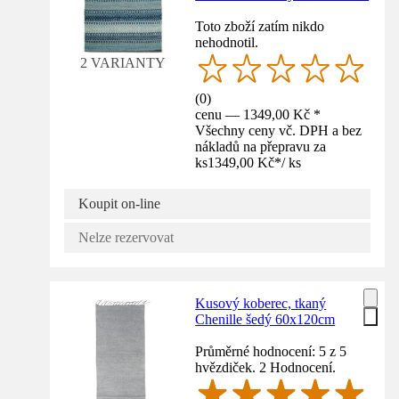
Toto zboží zatím nikdo
nehodnotil.
2 VARIANTY
(
0
)
cenu — 1349,00 Kč *
Všechny ceny vč. DPH a bez
nákladů na přepravu za
ks
1349,00 Kč
*
/
ks
Koupit on-line
Nelze rezervovat
Kusový koberec, tkaný
Chenille šedý 60x120cm
Průměrné hodnocení: 5 z 5
hvězdiček. 2 Hodnocení.