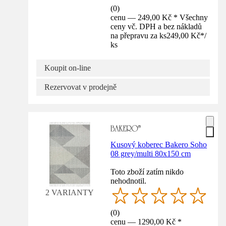
(
0
)
cenu — 249,00 Kč * Všechny
ceny vč. DPH a bez nákladů
na přepravu za ks
249,00 Kč
*
/
ks
Koupit on-line
Rezervovat v prodejně
Kusový koberec Bakero Soho
08 grey/multi 80x150 cm
Toto zboží zatím nikdo
nehodnotil.
2 VARIANTY
(
0
)
cenu — 1290,00 Kč *