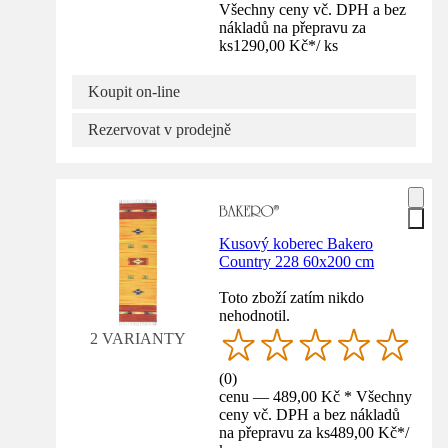
Všechny ceny vč. DPH a bez
nákladů na přepravu za
ks
1290,00 Kč
*
/
ks
Koupit on-line
Rezervovat v prodejně
Kusový koberec Bakero
Country 228 60x200 cm
Toto zboží zatím nikdo
nehodnotil.
2 VARIANTY
(
0
)
cenu — 489,00 Kč * Všechny
ceny vč. DPH a bez nákladů
na přepravu za ks
489,00 Kč
*
/