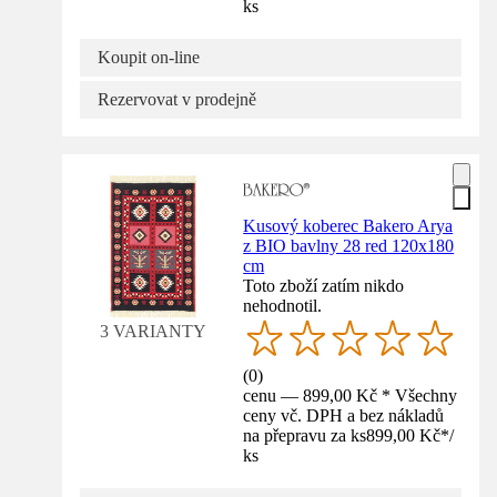
ks
Koupit on-line
Rezervovat v prodejně
Kusový koberec Bakero Arya
z BIO bavlny 28 red 120x180
cm
Toto zboží zatím nikdo
nehodnotil.
3 VARIANTY
(
0
)
cenu — 899,00 Kč * Všechny
ceny vč. DPH a bez nákladů
na přepravu za ks
899,00 Kč
*
/
ks