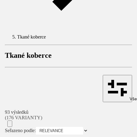
Tkané koberce
Tkané koberce
Všec
93 výsledků
(176 VARIANTY)
Seřazeno podle: