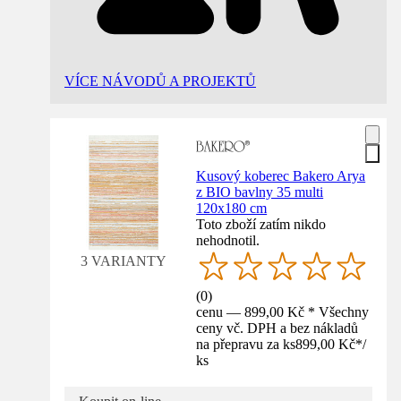
VÍCE NÁVODŮ A PROJEKTŮ
Kusový koberec Bakero Arya
z BIO bavlny 35 multi
120x180 cm
Toto zboží zatím nikdo
nehodnotil.
3 VARIANTY
(
0
)
cenu — 899,00 Kč * Všechny
ceny vč. DPH a bez nákladů
na přepravu za ks
899,00 Kč
*
/
ks