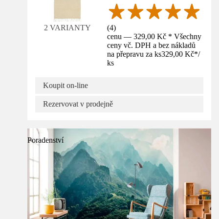
(
4
)
2 VARIANTY
cenu — 329,00 Kč * Všechny
ceny vč. DPH a bez nákladů
na přepravu za ks
329,00 Kč
*
/
ks
Koupit on-line
Rezervovat v prodejně
Poradenství