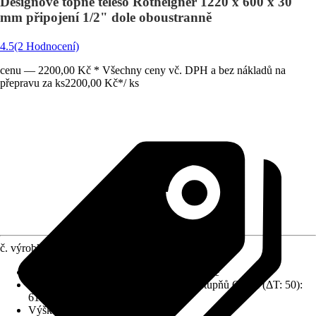
Designové topné těleso Rotheigner 1220 x 600 x 30
mm připojení 1/2" dole oboustranně
4.5
(2 Hodnocení)
cenu — 2200,00 Kč * Všechny ceny vč. DPH a bez nákladů na
přepravu za ks
2200,00 Kč
*
/
ks
č. výrobku
12227095
Připojení topného tělesa
:
Dole oboustranně
Tepelný výkon při přívodní teplotě 75 stupňů Celsia (ΔT: 50)
:
611 W
Výška
:
1 220 mm