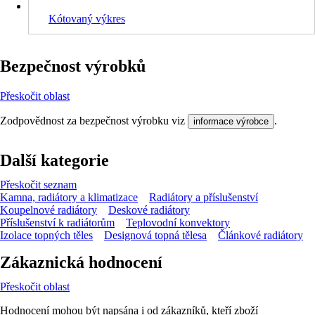
Kótovaný výkres
Bezpečnost výrobků
Přeskočit oblast
Zodpovědnost za bezpečnost výrobku viz
.
informace výrobce
Další kategorie
Přeskočit seznam
Kamna, radiátory a klimatizace
Radiátory a příslušenství
Koupelnové radiátory
Deskové radiátory
Příslušenství k radiátorům
Teplovodní konvektory
Izolace topných těles
Designová topná tělesa
Článkové radiátory
Zákaznická hodnocení
Přeskočit oblast
Hodnocení mohou být napsána i od zákazníků, kteří zboží