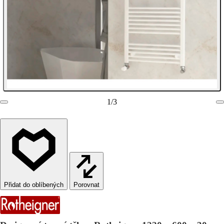
1
/
3
Porovnat