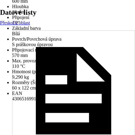
600 mm
Hloubka
Datové listy
30 mm
Připojení
Přeskočit oblast
1/2"
Základní barva
Bílá
Povrch/Povrchová úprava
S práškovou úpravou
Připojovací rozteč
570 mm
Max. provozní teplota
110 °C
Hmotnost (prázdná)
9,290 kg
Rozměry (ŠxV)
60 x 122 cm
EAN
4306516991464