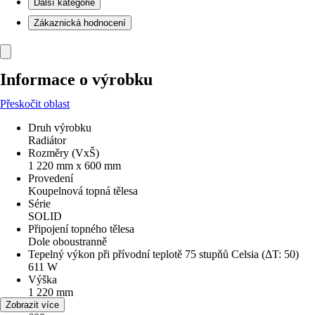
Další kategorie
Zákaznická hodnocení
Informace o výrobku
Přeskočit oblast
Druh výrobku
Radiátor
Rozměry (VxŠ)
1 220 mm x 600 mm
Provedení
Koupelnová topná tělesa
Série
SOLID
Připojení topného tělesa
Dole oboustranně
Tepelný výkon při přívodní teplotě 75 stupňů Celsia (ΔT: 50)
611 W
Výška
1 220 mm
Šířka
Zobrazit více