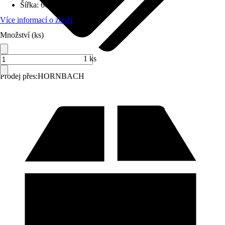
Šířka
:
600 mm
Více informací o zboží
Množství (ks)
1 ks
Prodej přes:
HORNBACH