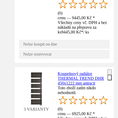
(
0
)
cenu — 9445,00 Kč *
Všechny ceny vč. DPH a bez
nákladů na přepravu za
ks
9445,00 Kč
*
/
ks
Nelze koupit on-line
Nelze rezervovat
Koupelnový radiátor
THERMAL TREND DHR
450x1222 mm antracit
Toto zboží zatím nikdo
nehodnotil.
(
0
)
3 VARIANTY
cenu — 6925,00 Kč *