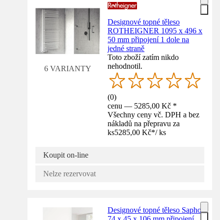
Designové topné těleso
ROTHEIGNER 1095 x 496 x
50 mm připojení 1 dole na
jedné straně
Toto zboží zatím nikdo
nehodnotil.
6 VARIANTY
(
0
)
cenu — 5285,00 Kč *
Všechny ceny vč. DPH a bez
nákladů na přepravu za
ks
5285,00 Kč
*
/
ks
Koupit on-line
Nelze rezervovat
Designové topné těleso Sapho
74 x 45 x 106 mm připojení