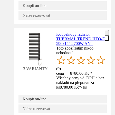
Koupit on-line
Nelze rezervovat
Koupelnový radiátor
THERMAL TREND HTO-E
596x1454 700W ANT
Toto zboží zatím nikdo
nehodnotil.
(
0
)
3 VARIANTY
cenu — 8780,00 Kč *
Všechny ceny vč. DPH a bez
nákladů na přepravu za
ks
8780,00 Kč
*
/
ks
Koupit on-line
Nelze rezervovat