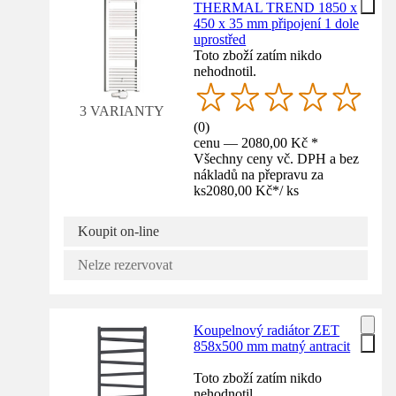
THERMAL TREND 1850 x
450 x 35 mm připojení 1 dole
uprostřed
Toto zboží zatím nikdo
nehodnotil.
3 VARIANTY
(
0
)
cenu — 2080,00 Kč *
Všechny ceny vč. DPH a bez
nákladů na přepravu za
ks
2080,00 Kč
*
/
ks
Koupit on-line
Nelze rezervovat
Koupelnový radiátor ZET
858x500 mm matný antracit
Toto zboží zatím nikdo
nehodnotil.