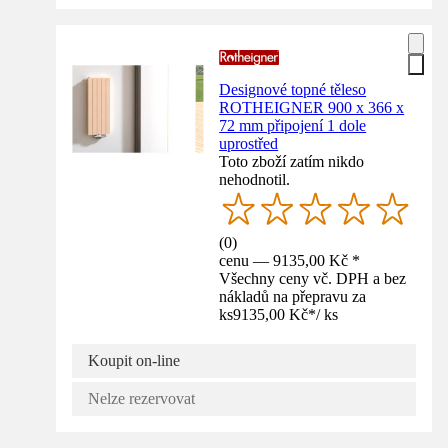
Designové topné těleso
ROTHEIGNER 900 x 366 x
72 mm připojení 1 dole
uprostřed
Toto zboží zatím nikdo
nehodnotil.
(
0
)
cenu — 9135,00 Kč *
Všechny ceny vč. DPH a bez
nákladů na přepravu za
ks
9135,00 Kč
*
/
ks
Koupit on-line
Nelze rezervovat