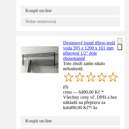
Koupit on-line
Nelze rezervovat
Designové topné těleso teplá
voda 395 x 1200 x 101 mm
připojení 1/2" dole
oboustranně
Toto zboží zatím nikdo
nehodnotil.
(
0
)
cenu — 6490,00 Kč *
Všechny ceny vč. DPH a bez
nákladů na přepravu za
ks
6490,00 Kč
*
/
ks
Koupit on-line