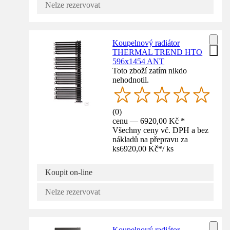
Nelze rezervovat
Koupelnový radiátor
THERMAL TREND HTO
596x1454 ANT
Toto zboží zatím nikdo
nehodnotil.
(
0
)
cenu — 6920,00 Kč *
Všechny ceny vč. DPH a bez
nákladů na přepravu za
ks
6920,00 Kč
*
/
ks
Koupit on-line
Nelze rezervovat
Koupelnový radiátor