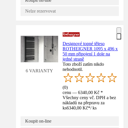
Koupit on-line
Nelze rezervovat
Designové topné těleso
ROTHEIGNER 1095 x 496 x
50 mm připojení 1 dole na
jedné straně
Toto zboží zatím nikdo
nehodnotil.
6 VARIANTY
(
0
)
cenu — 6340,00 Kč *
Všechny ceny vč. DPH a bez
nákladů na přepravu za
ks
6340,00 Kč
*
/
ks
Koupit on-line