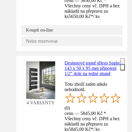
cenu — 5650,00 Kč *
Všechny ceny vč. DPH a bez
nákladů na přepravu za
ks
5650,00 Kč
*
/
ks
Koupit on-line
Nelze rezervovat
Designové topné těleso Sapho
143 x 50 x 95 mm připojení
1/2" dole na jedné straně
Toto zboží zatím nikdo
nehodnotil.
4 VARIANTY
(
0
)
cenu — 5845,00 Kč *
Všechny ceny vč. DPH a bez
nákladů na přepravu za
ks
5845,00 Kč
*
/
ks