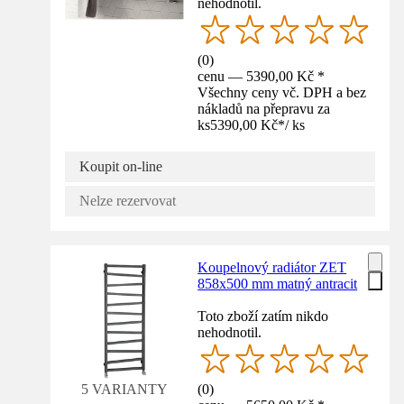
nehodnotil.
(
0
)
cenu — 5390,00 Kč *
Všechny ceny vč. DPH a bez
nákladů na přepravu za
ks
5390,00 Kč
*
/
ks
Koupit on-line
Nelze rezervovat
Koupelnový radiátor ZET
858x500 mm matný antracit
Toto zboží zatím nikdo
nehodnotil.
(
0
)
5 VARIANTY