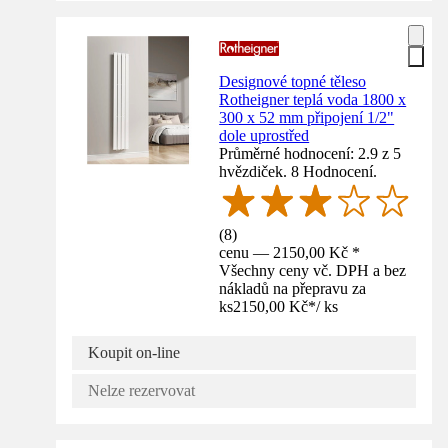
Designové topné těleso
Rotheigner teplá voda 1800 x
300 x 52 mm připojení 1/2"
dole uprostřed
Průměrné hodnocení: 2.9 z 5
hvězdiček. 8 Hodnocení.
(
8
)
cenu — 2150,00 Kč *
Všechny ceny vč. DPH a bez
nákladů na přepravu za
ks
2150,00 Kč
*
/
ks
Koupit on-line
Nelze rezervovat