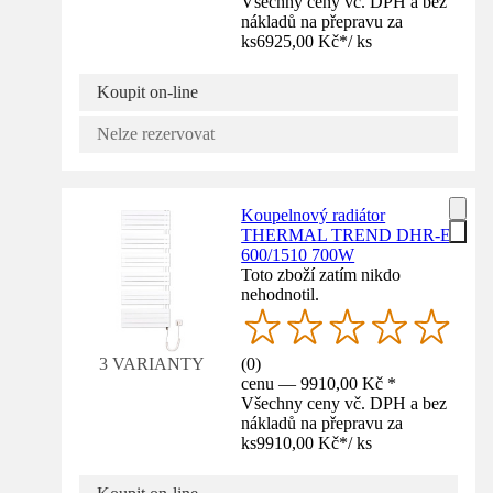
Všechny ceny vč. DPH a bez
nákladů na přepravu za
ks
6925,00 Kč
*
/
ks
Koupit on-line
Nelze rezervovat
Koupelnový radiátor
THERMAL TREND DHR-E
600/1510 700W
Toto zboží zatím nikdo
nehodnotil.
(
0
)
3 VARIANTY
cenu — 9910,00 Kč *
Všechny ceny vč. DPH a bez
nákladů na přepravu za
ks
9910,00 Kč
*
/
ks