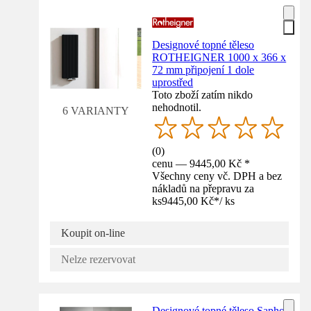
Designové topné těleso
ROTHEIGNER 1000 x 366 x
72 mm připojení 1 dole
uprostřed
Toto zboží zatím nikdo
nehodnotil.
6 VARIANTY
(
0
)
cenu — 9445,00 Kč *
Všechny ceny vč. DPH a bez
nákladů na přepravu za
ks
9445,00 Kč
*
/
ks
Koupit on-line
Nelze rezervovat
Designové topné těleso Sapho