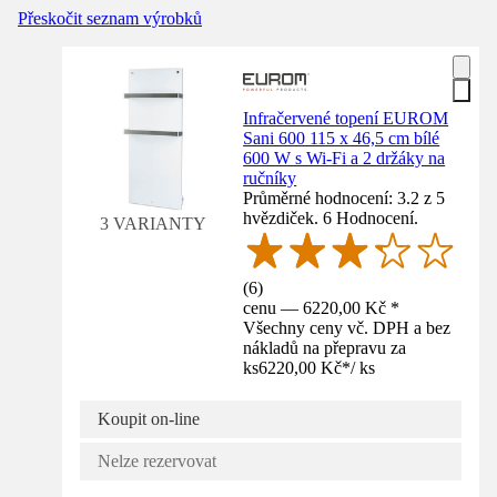
Přeskočit seznam výrobků
Infračervené topení EUROM
Sani 600 115 x 46,5 cm bílé
600 W s Wi-Fi a 2 držáky na
ručníky
Průměrné hodnocení: 3.2 z 5
hvězdiček. 6 Hodnocení.
3 VARIANTY
(
6
)
cenu — 6220,00 Kč *
Všechny ceny vč. DPH a bez
nákladů na přepravu za
ks
6220,00 Kč
*
/
ks
Koupit on-line
Nelze rezervovat