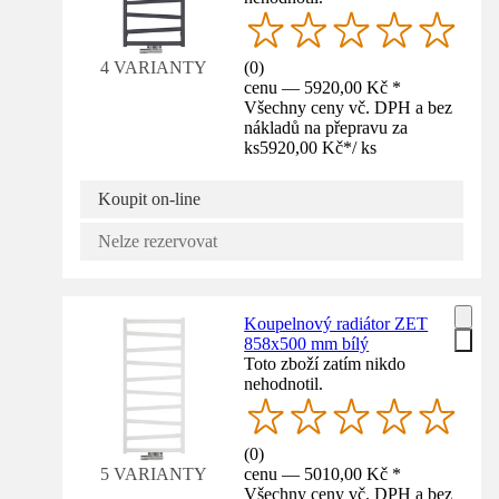
(
0
)
4 VARIANTY
cenu — 5920,00 Kč *
Všechny ceny vč. DPH a bez
nákladů na přepravu za
ks
5920,00 Kč
*
/
ks
Koupit on-line
Nelze rezervovat
Koupelnový radiátor ZET
858x500 mm bílý
Toto zboží zatím nikdo
nehodnotil.
(
0
)
cenu — 5010,00 Kč *
5 VARIANTY
Všechny ceny vč. DPH a bez