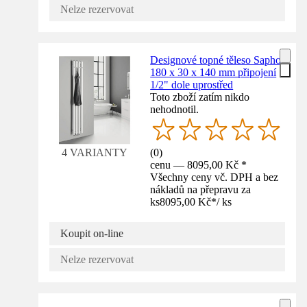
Nelze rezervovat
Designové topné těleso Sapho
180 x 30 x 140 mm připojení
1/2" dole uprostřed
Toto zboží zatím nikdo
nehodnotil.
(
0
)
4 VARIANTY
cenu — 8095,00 Kč *
Všechny ceny vč. DPH a bez
nákladů na přepravu za
ks
8095,00 Kč
*
/
ks
Koupit on-line
Nelze rezervovat