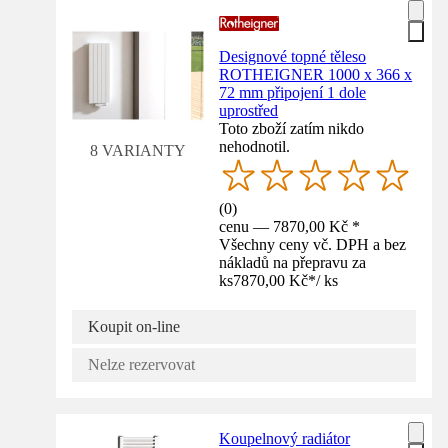
Designové topné těleso
ROTHEIGNER 1000 x 366 x
72 mm připojení 1 dole
uprostřed
Toto zboží zatím nikdo
nehodnotil.
8 VARIANTY
(
0
)
cenu — 7870,00 Kč *
Všechny ceny vč. DPH a bez
nákladů na přepravu za
ks
7870,00 Kč
*
/
ks
Koupit on-line
Nelze rezervovat
Koupelnový radiátor