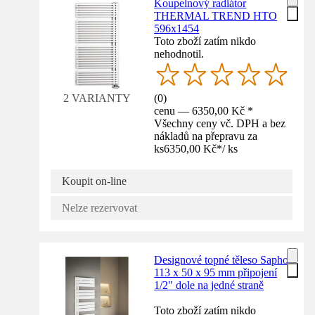
Koupelnový radiátor
THERMAL TREND HTO
596x1454
Toto zboží zatím nikdo
nehodnotil.
(
0
)
2 VARIANTY
cenu — 6350,00 Kč *
Všechny ceny vč. DPH a bez
nákladů na přepravu za
ks
6350,00 Kč
*
/
ks
Koupit on-line
Nelze rezervovat
Designové topné těleso Sapho
113 x 50 x 95 mm připojení
1/2" dole na jedné straně
Toto zboží zatím nikdo