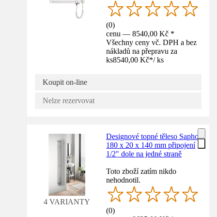
(
0
)
cenu — 8540,00 Kč *
Všechny ceny vč. DPH a bez
nákladů na přepravu za
ks
8540,00 Kč
*
/
ks
Koupit on-line
Nelze rezervovat
Designové topné těleso Sapho
180 x 20 x 140 mm připojení
1/2" dole na jedné straně
Toto zboží zatím nikdo
nehodnotil.
4 VARIANTY
(
0
)