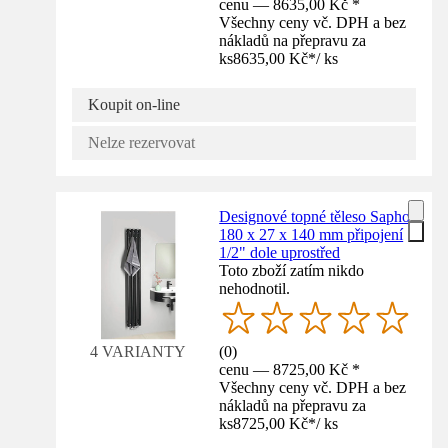
cenu — 8635,00 Kč *
Všechny ceny vč. DPH a bez
nákladů na přepravu za
ks
8635,00 Kč
*
/
ks
Koupit on-line
Nelze rezervovat
Designové topné těleso Sapho
180 x 27 x 140 mm připojení
1/2" dole uprostřed
Toto zboží zatím nikdo
nehodnotil.
(
0
)
4 VARIANTY
cenu — 8725,00 Kč *
Všechny ceny vč. DPH a bez
nákladů na přepravu za
ks
8725,00 Kč
*
/
ks