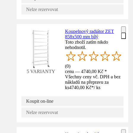
Nelze rezervovat
Koupelnový radiátor ZET
858x500 mm bílý
Toto zboží zatím nikdo
nehodnotil.
(
0
)
cenu — 4740,00 Kč *
5 VARIANTY
Všechny ceny vč. DPH a bez
nákladů na přepravu za
ks
4740,00 Kč
*
/
ks
Koupit on-line
Nelze rezervovat