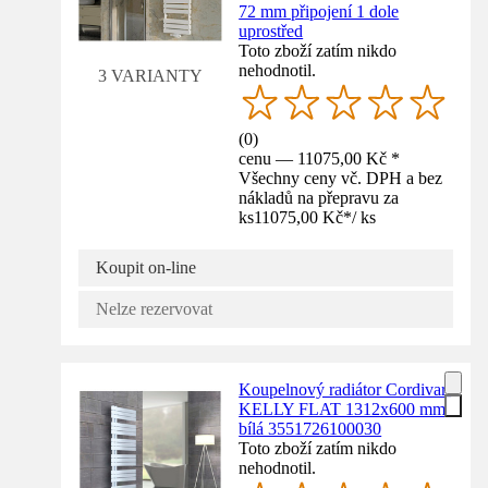
72 mm připojení 1 dole
uprostřed
Toto zboží zatím nikdo
nehodnotil.
3 VARIANTY
(
0
)
cenu — 11075,00 Kč *
Všechny ceny vč. DPH a bez
nákladů na přepravu za
ks
11075,00 Kč
*
/
ks
Koupit on-line
Nelze rezervovat
Koupelnový radiátor Cordivari
KELLY FLAT 1312x600 mm
bílá 3551726100030
Toto zboží zatím nikdo
nehodnotil.