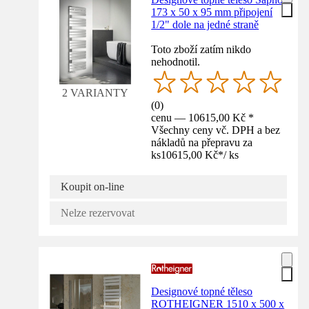
173 x 50 x 95 mm připojení
1/2" dole na jedné straně
Toto zboží zatím nikdo
nehodnotil.
2 VARIANTY
(
0
)
cenu — 10615,00 Kč *
Všechny ceny vč. DPH a bez
nákladů na přepravu za
ks
10615,00 Kč
*
/
ks
Koupit on-line
Nelze rezervovat
Designové topné těleso
ROTHEIGNER 1510 x 500 x