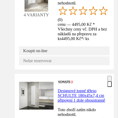
nehodnotil.
4 VARIANTY
(
0
)
cenu — 4495,00 Kč *
Všechny ceny vč. DPH a bez
nákladů na přepravu za
ks
4495,00 Kč
*
/
ks
Koupit on-line
Nelze rezervovat
Designové topné těleso
SCHULTE 180x45x7,4 cm
připojení 1 dole oboustranně
Toto zboží zatím nikdo
nehodnotil.