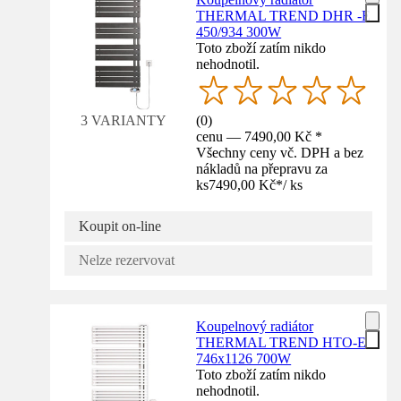
THERMAL TREND DHR -E
450/934 300W
Toto zboží zatím nikdo
nehodnotil.
(
0
)
3 VARIANTY
cenu — 7490,00 Kč *
Všechny ceny vč. DPH a bez
nákladů na přepravu za
ks
7490,00 Kč
*
/
ks
Koupit on-line
Nelze rezervovat
Koupelnový radiátor
THERMAL TREND HTO-E
746x1126 700W
Toto zboží zatím nikdo
nehodnotil.