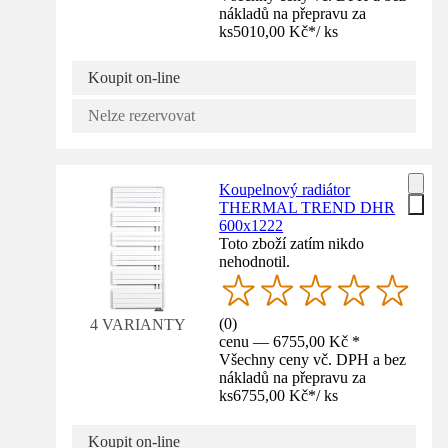
nákladů na přepravu za
ks
5010,00 Kč
*
/
ks
Koupit on-line
Nelze rezervovat
Koupelnový radiátor
THERMAL TREND DHR
600x1222
Toto zboží zatím nikdo
nehodnotil.
(
0
)
4 VARIANTY
cenu — 6755,00 Kč *
Všechny ceny vč. DPH a bez
nákladů na přepravu za
ks
6755,00 Kč
*
/
ks
Koupit on-line