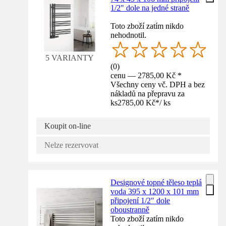
1/2" dole na jedné straně
Toto zboží zatím nikdo
nehodnotil.
5 VARIANTY
(
0
)
cenu — 2785,00 Kč *
Všechny ceny vč. DPH a bez
nákladů na přepravu za
ks
2785,00 Kč
*
/
ks
Koupit on-line
Nelze rezervovat
Designové topné těleso teplá
voda 395 x 1200 x 101 mm
připojení 1/2" dole
oboustranně
Toto zboží zatím nikdo