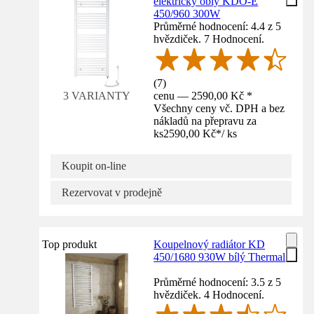
elektrický oblý KDO-E
450/960 300W
Průměrné hodnocení: 4.4 z 5
hvězdiček. 7 Hodnocení.
(
7
)
cenu — 2590,00 Kč *
3 VARIANTY
Všechny ceny vč. DPH a bez
nákladů na přepravu za
ks
2590,00 Kč
*
/
ks
Koupit on-line
Rezervovat v prodejně
Top produkt
Koupelnový radiátor KD
450/1680 930W bílý Thermal
Průměrné hodnocení: 3.5 z 5
hvězdiček. 4 Hodnocení.