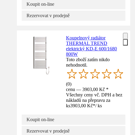
Koupit on-line
Rezervovat v prodejně
Koupelnový radiátor
THERMAL TREND
elektrický KD-E 600/1680
800W
Toto zboží zatím nikdo
nehodnotil.
(
0
)
cenu — 3903,00 Kč *
Všechny ceny vč. DPH a bez
nákladů na přepravu za
ks
3903,00 Kč
*
/
ks
Koupit on-line
Rezervovat v prodejně