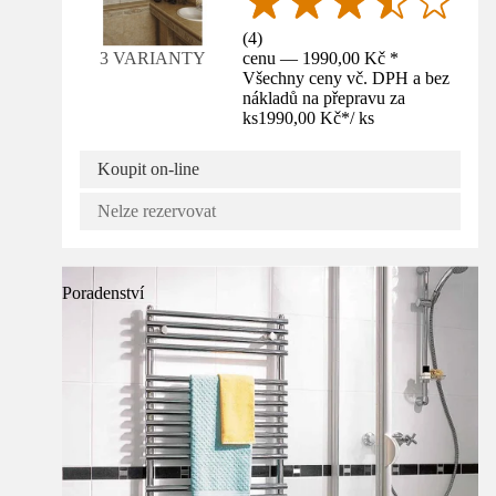
(
4
)
cenu — 1990,00 Kč *
3 VARIANTY
Všechny ceny vč. DPH a bez
nákladů na přepravu za
ks
1990,00 Kč
*
/
ks
Koupit on-line
Nelze rezervovat
Poradenství