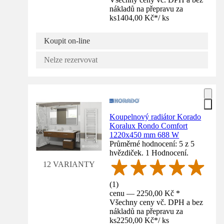
nákladů na přepravu za
ks
1404,00 Kč
*
/
ks
Koupit on-line
Nelze rezervovat
Koupelnový radiátor Korado
Koralux Rondo Comfort
1220x450 mm 688 W
Průměrné hodnocení: 5 z 5
hvězdiček. 1 Hodnocení.
12 VARIANTY
(
1
)
cenu — 2250,00 Kč *
Všechny ceny vč. DPH a bez
nákladů na přepravu za
ks
2250,00 Kč
*
/
ks