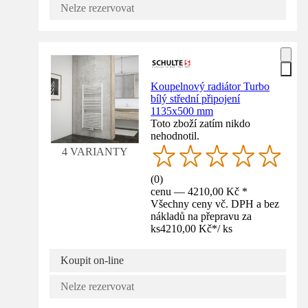
Nelze rezervovat
Koupelnový radiátor Turbo
bílý střední připojení
1135x500 mm
Toto zboží zatím nikdo
nehodnotil.
4 VARIANTY
(
0
)
cenu — 4210,00 Kč *
Všechny ceny vč. DPH a bez
nákladů na přepravu za
ks
4210,00 Kč
*
/
ks
Koupit on-line
Nelze rezervovat