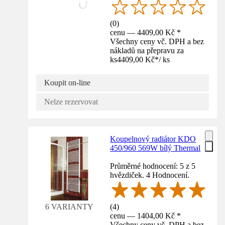
(
0
)
cenu — 4409,00 Kč *
Všechny ceny vč. DPH a bez
nákladů na přepravu za
ks
4409,00 Kč
*
/
ks
Koupit on-line
Nelze rezervovat
Koupelnový radiátor KDO
450/960 569W bílý Thermal
Průměrné hodnocení: 5 z 5
hvězdiček. 4 Hodnocení.
(
4
)
6 VARIANTY
cenu — 1404,00 Kč *
Všechny ceny vč. DPH a bez