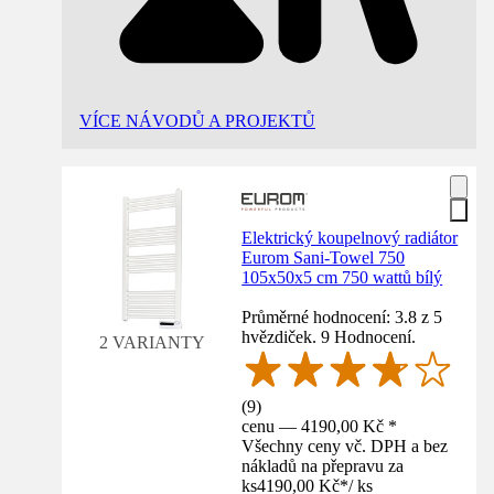
VÍCE NÁVODŮ A PROJEKTŮ
Elektrický koupelnový radiátor
Eurom Sani-Towel 750
105x50x5 cm 750 wattů bílý
Průměrné hodnocení: 3.8 z 5
hvězdiček. 9 Hodnocení.
2 VARIANTY
(
9
)
cenu — 4190,00 Kč *
Všechny ceny vč. DPH a bez
nákladů na přepravu za
ks
4190,00 Kč
*
/
ks