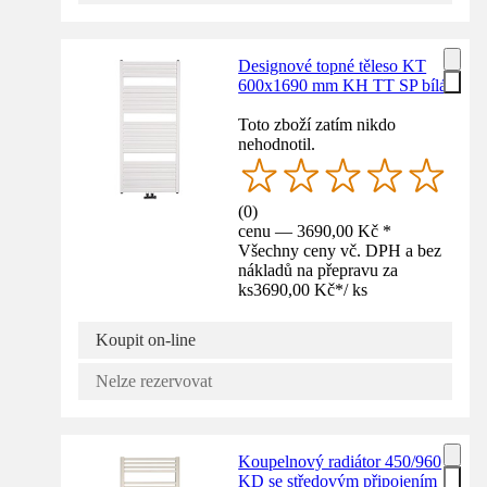
Designové topné těleso KT
600x1690 mm KH TT SP bílá
Toto zboží zatím nikdo
nehodnotil.
(
0
)
cenu — 3690,00 Kč *
Všechny ceny vč. DPH a bez
nákladů na přepravu za
ks
3690,00 Kč
*
/
ks
Koupit on-line
Nelze rezervovat
Koupelnový radiátor 450/960
KD se středovým připojením