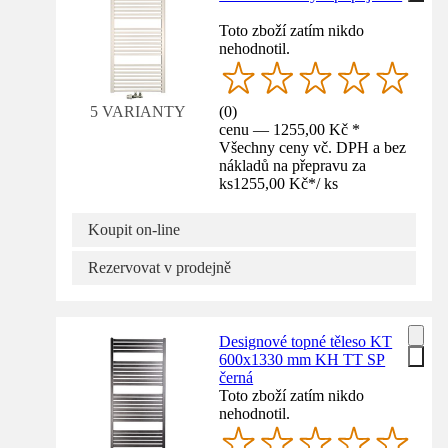
Toto zboží zatím nikdo
nehodnotil.
(
0
)
5 VARIANTY
cenu — 1255,00 Kč *
Všechny ceny vč. DPH a bez
nákladů na přepravu za
ks
1255,00 Kč
*
/
ks
Koupit on-line
Rezervovat v prodejně
Designové topné těleso KT
600x1330 mm KH TT SP
černá
Toto zboží zatím nikdo
nehodnotil.