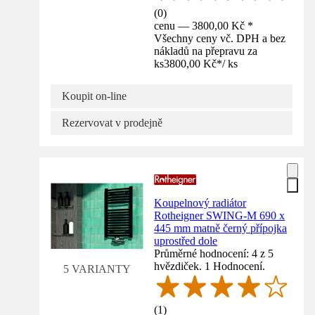
(
0
)
cenu — 3800,00 Kč *
Všechny ceny vč. DPH a bez
nákladů na přepravu za
ks
3800,00 Kč
*
/
ks
Koupit on-line
Rezervovat v prodejně
Koupelnový radiátor
Rotheigner SWING-M 690 x
445 mm matně černý přípojka
uprostřed dole
Průměrné hodnocení: 4 z 5
hvězdiček. 1 Hodnocení.
5 VARIANTY
(
1
)