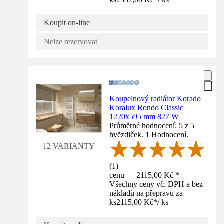
Koupit on-line
Nelze rezervovat
Koupelnový radiátor Korado
Koralux Rondo Classic
1220x595 mm 827 W
Průměrné hodnocení: 5 z 5
hvězdiček. 1 Hodnocení.
12 VARIANTY
(
1
)
cenu — 2115,00 Kč *
Všechny ceny vč. DPH a bez
nákladů na přepravu za
ks
2115,00 Kč
*
/
ks