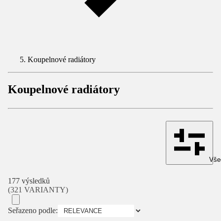
Koupelnové radiátory
Koupelnové radiátory
Všec
177 výsledků
(321 VARIANTY)
Seřazeno podle: