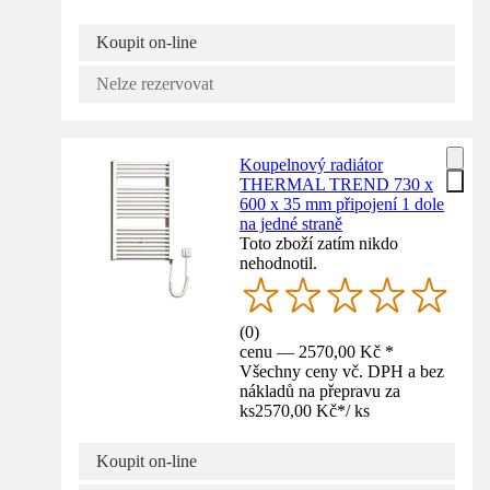
Koupit on-line
Nelze rezervovat
Koupelnový radiátor
THERMAL TREND 730 x
600 x 35 mm připojení 1 dole
na jedné straně
Toto zboží zatím nikdo
nehodnotil.
(
0
)
cenu — 2570,00 Kč *
Všechny ceny vč. DPH a bez
nákladů na přepravu za
ks
2570,00 Kč
*
/
ks
Koupit on-line