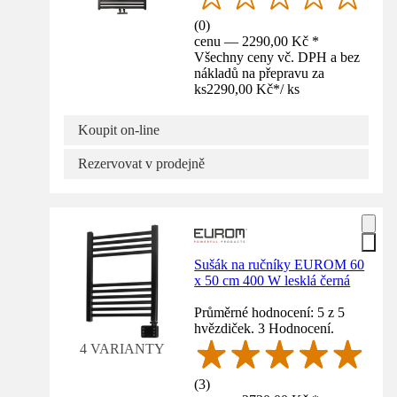
(
0
)
cenu — 2290,00 Kč *
Všechny ceny vč. DPH a bez
nákladů na přepravu za
ks
2290,00 Kč
*
/
ks
Koupit on-line
Rezervovat v prodejně
Sušák na ručníky EUROM 60
x 50 cm 400 W lesklá černá
Průměrné hodnocení: 5 z 5
hvězdiček. 3 Hodnocení.
4 VARIANTY
(
3
)