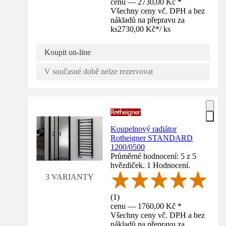
cenu — 2730,00 Kč *
Všechny ceny vč. DPH a bez
nákladů na přepravu za
ks
2730,00 Kč
*
/
ks
Koupit on-line
V současné době nelze rezervovat
Koupelnový radiátor
Rotheigner STANDARD
1200/0500
Průměrné hodnocení: 5 z 5
hvězdiček. 1 Hodnocení.
3 VARIANTY
(
1
)
cenu — 1760,00 Kč *
Všechny ceny vč. DPH a bez
nákladů na přepravu za