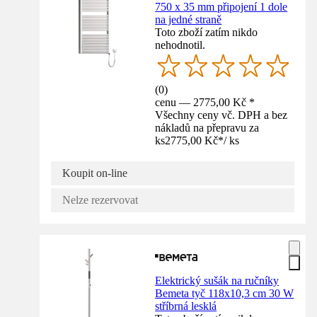
750 x 35 mm připojení 1 dole
na jedné straně
Toto zboží zatím nikdo
nehodnotil.
(
0
)
cenu — 2775,00 Kč *
Všechny ceny vč. DPH a bez
nákladů na přepravu za
ks
2775,00 Kč
*
/
ks
Koupit on-line
Nelze rezervovat
Elektrický sušák na ručníky
Bemeta tyč 118x10,3 cm 30 W
stříbrná lesklá