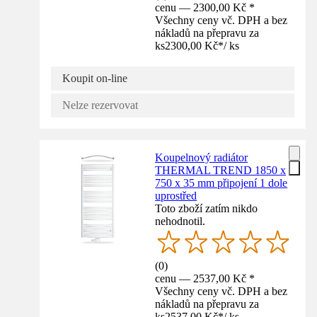
cenu — 2300,00 Kč *
Všechny ceny vč. DPH a bez
nákladů na přepravu za
ks
2300,00 Kč
*
/
ks
Koupit on-line
Nelze rezervovat
Koupelnový radiátor
THERMAL TREND 1850 x
750 x 35 mm připojení 1 dole
uprostřed
Toto zboží zatím nikdo
nehodnotil.
(
0
)
cenu — 2537,00 Kč *
Všechny ceny vč. DPH a bez
nákladů na přepravu za
ks
2537,00 Kč
*
/
ks