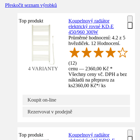
Přeskočit seznam výrobků
Top produkt
Koupelnový radiátor
elektrický rovné KD-E
450/960 300W
Průměrné hodnocení: 4.2 z 5
hvězdiček. 12 Hodnocení.
(
12
)
cenu — 2360,00 Kč *
4 VARIANTY
Všechny ceny vč. DPH a bez
nákladů na přepravu za
ks
2360,00 Kč
*
/
ks
Koupit on-line
Rezervovat v prodejně
Top produkt
Koupelnový radiátor