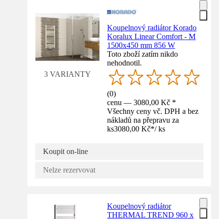
Koupelnový radiátor Korado
Koralux Linear Comfort - M
1500x450 mm 856 W
Toto zboží zatím nikdo
nehodnotil.
3 VARIANTY
(
0
)
cenu — 3080,00 Kč *
Všechny ceny vč. DPH a bez
nákladů na přepravu za
ks
3080,00 Kč
*
/
ks
Koupit on-line
Nelze rezervovat
Koupelnový radiátor
THERMAL TREND 960 x