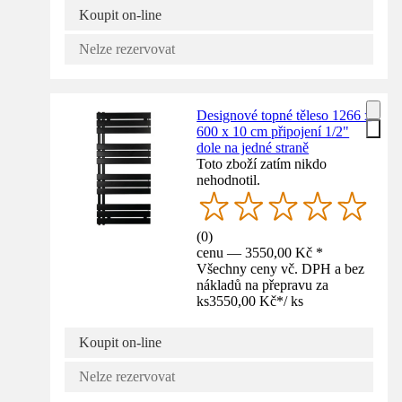
Koupit on-line
Nelze rezervovat
Designové topné těleso 1266 x
600 x 10 cm připojení 1/2"
dole na jedné straně
Toto zboží zatím nikdo
nehodnotil.
(
0
)
cenu — 3550,00 Kč *
Všechny ceny vč. DPH a bez
nákladů na přepravu za
ks
3550,00 Kč
*
/
ks
Koupit on-line
Nelze rezervovat