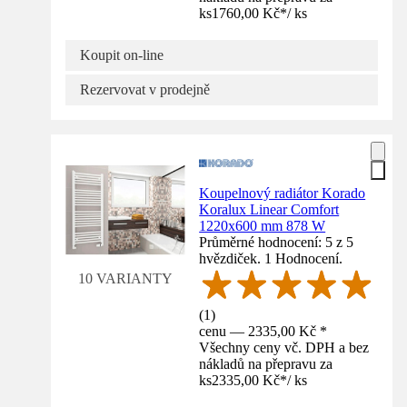
ks
1760,00 Kč
*
/
ks
Koupit on-line
Rezervovat v prodejně
Koupelnový radiátor Korado
Koralux Linear Comfort
1220x600 mm 878 W
Průměrné hodnocení: 5 z 5
hvězdiček. 1 Hodnocení.
10 VARIANTY
(
1
)
cenu — 2335,00 Kč *
Všechny ceny vč. DPH a bez
nákladů na přepravu za
ks
2335,00 Kč
*
/
ks