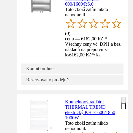
600/1600/RS,0
Toto zboží zatím nikdo
nehodnotil.
(
0
)
cenu — 6162,00 Kč *
Všechny ceny vč. DPH a bez
nákladů na přepravu za
ks
6162,00 Kč
*
/
ks
Koupit on-line
Rezervovat v prodejně
Koupelnový radiátor
THERMAL TREND
elektrický KH-E 600/1850
1000W
Toto zboží zatím nikdo
nehodnotil.