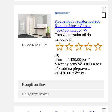
Koupelnový radiátor Korado
Koralux Linear Classic
700x450 mm 367 W
Toto zboží zatím nikdo
nehodnotil.
14 VARIANTY
(
0
)
cenu — 1430,00 Kč *
Všechny ceny vč. DPH a bez
nákladů na přepravu za
ks
1430,00 Kč
*
/
ks
Koupit on-line
Nelze rezervovat