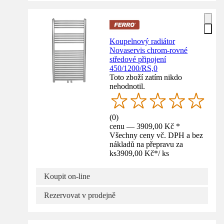
Koupelnový radiátor
Novaservis chrom-rovné
středové připojení
450/1200/RS,0
Toto zboží zatím nikdo
nehodnotil.
(
0
)
cenu — 3909,00 Kč *
Všechny ceny vč. DPH a bez
nákladů na přepravu za
ks
3909,00 Kč
*
/
ks
Koupit on-line
Rezervovat v prodejně