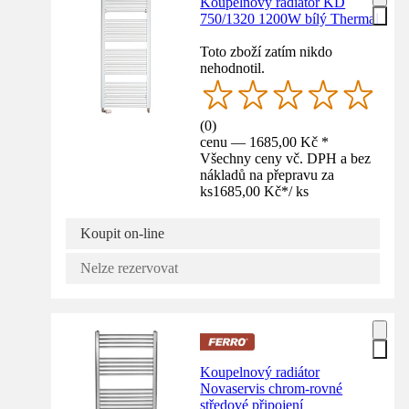
Koupelnový radiátor KD
750/1320 1200W bílý Thermal
Toto zboží zatím nikdo
nehodnotil.
(
0
)
cenu — 1685,00 Kč *
Všechny ceny vč. DPH a bez
nákladů na přepravu za
ks
1685,00 Kč
*
/
ks
Koupit on-line
Nelze rezervovat
Koupelnový radiátor
Novaservis chrom-rovné
středové připojení