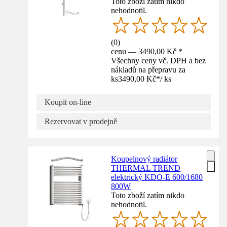
Toto zboží zatím nikdo
nehodnotil.
(
0
)
cenu — 3490,00 Kč *
Všechny ceny vč. DPH a bez
nákladů na přepravu za
ks
3490,00 Kč
*
/
ks
Koupit on-line
Rezervovat v prodejně
Koupelnový radiátor
THERMAL TREND
elektrický KDO-E 600/1680
800W
Toto zboží zatím nikdo
nehodnotil.