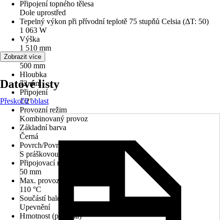
Připojení topného tělesa
Dole uprostřed
Tepelný výkon při přívodní teplotě 75 stupňů Celsia (ΔT: 50)
1 063 W
Výška
1 510 mm
Šířka
Zobrazit více
500 mm
Hloubka
Datové listy
72 mm
Připojení
Přeskočit oblast
1/2"
Provozní režim
Kombinovaný provoz
Základní barva
Černá
Povrch/Povrchová úprava
S práškovou úpravou, Matný
Připojovací rozteč
50 mm
Max. provozní teplota
110 °C
Součástí balení
Upevnění
Hmotnost (prázdná)