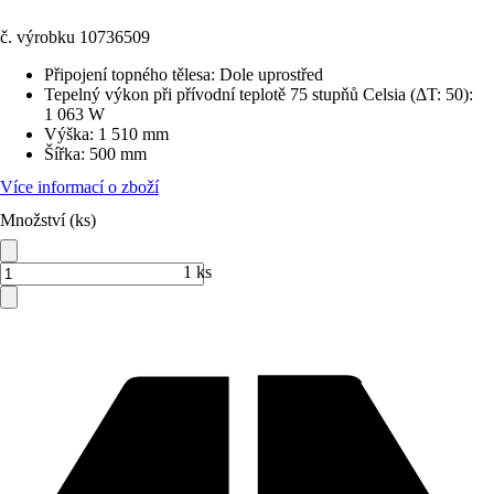
č. výrobku
10736509
Připojení topného tělesa
:
Dole uprostřed
Tepelný výkon při přívodní teplotě 75 stupňů Celsia (ΔT: 50)
:
1 063 W
Výška
:
1 510 mm
Šířka
:
500 mm
Více informací o zboží
Množství (ks)
1 ks