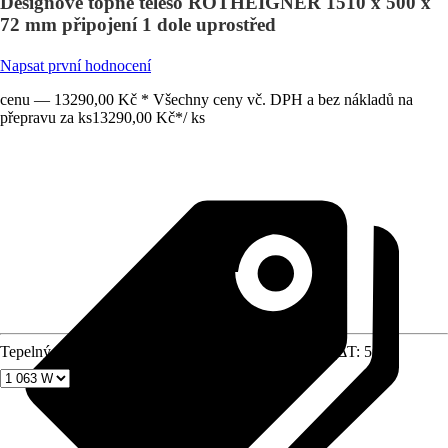
Designové topné těleso ROTHEIGNER 1510 x 500 x
72 mm připojení 1 dole uprostřed
Napsat první hodnocení
cenu — 13290,00 Kč * Všechny ceny vč. DPH a bez nákladů na
přepravu za ks
13290,00 Kč
*
/
ks
Tepelný výkon při přívodní teplotě 75 stupňů Celsia (ΔT: 50)