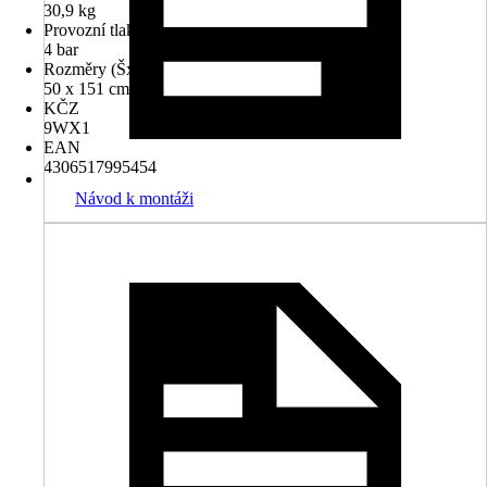
30,9 kg
Provozní tlak
4 bar
Rozměry (ŠxV)
50 x 151 cm
KČZ
9WX1
EAN
4306517995454
Návod k montáži