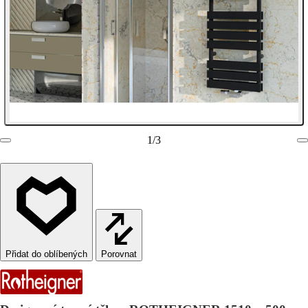
1
/
3
Porovnat