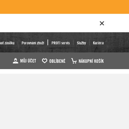
vat zásilku
Porovnání zboží
PROFI servis
Služby
Kariéra
MŮJ ÚČET
OBLÍBENÉ
NÁKUPNÍ KOŠÍK