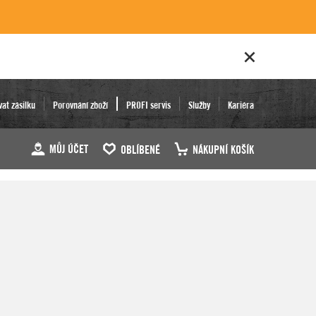
vat zásilku
Porovnání zboží
PROFI servis
Služby
Kariéra
MŮJ ÚČET
OBLÍBENÉ
NÁKUPNÍ KOŠÍK