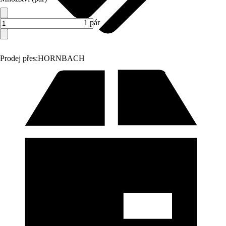
1 pár
Prodej přes:
HORNBACH