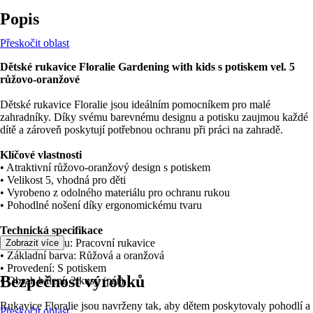
Popis
Přeskočit oblast
Dětské rukavice Floralie Gardening with kids s potiskem vel. 5
růžovo-oranžové
Dětské rukavice Floralie jsou ideálním pomocníkem pro malé
zahradníky. Díky svému barevnému designu a potisku zaujmou každé
dítě a zároveň poskytují potřebnou ochranu při práci na zahradě.
Klíčové vlastnosti
• Atraktivní růžovo-oranžový design s potiskem
• Velikost 5, vhodná pro děti
• Vyrobeno z odolného materiálu pro ochranu rukou
• Pohodlné nošení díky ergonomickému tvaru
Technická specifikace
• Druh výrobku: Pracovní rukavice
Zobrazit více
• Základní barva: Růžová a oranžová
• Provedení: S potiskem
Bezpečnost výrobků
• Obsah balení: 2 kusy (pár)
Rukavice Floralie jsou navrženy tak, aby dětem poskytovaly pohodlí a
Přeskočit oblast