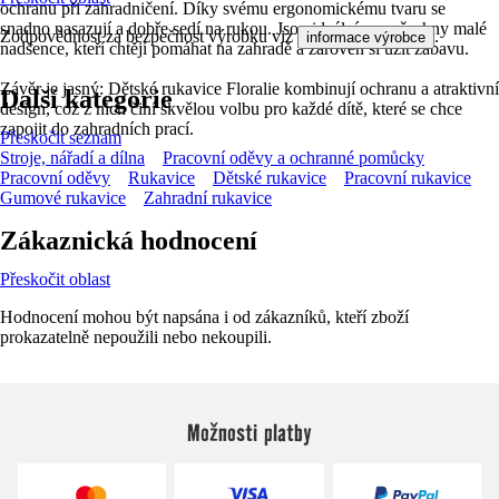
ochranu při zahradničení. Díky svému ergonomickému tvaru se
snadno nasazují a dobře sedí na rukou. Jsou ideální pro všechny malé
Zodpovědnost za bezpečnost výrobku viz
.
informace výrobce
nadšence, kteří chtějí pomáhat na zahradě a zároveň si užít zábavu.
Závěr je jasný: Dětské rukavice Floralie kombinují ochranu a atraktivní
Další kategorie
design, což z nich činí skvělou volbu pro každé dítě, které se chce
zapojit do zahradních prací.
Přeskočit seznam
Stroje, nářadí a dílna
Pracovní oděvy a ochranné pomůcky
Pracovní oděvy
Rukavice
Dětské rukavice
Pracovní rukavice
Gumové rukavice
Zahradní rukavice
Zákaznická hodnocení
Přeskočit oblast
Hodnocení mohou být napsána i od zákazníků, kteří zboží
prokazatelně nepoužili nebo nekoupili.
Možnosti platby