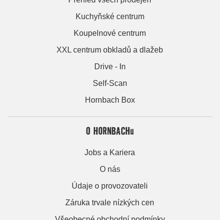
Kuchyňské centrum
Koupelnové centrum
XXL centrum obkladů a dlažeb
Drive - In
Self-Scan
Hornbach Box
O HORNBACHu
Jobs a Kariera
O nás
Údaje o provozovateli
Záruka trvale nízkých cen
Všeobecné obchodní podmínky