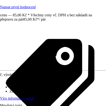
Napsat první hodnocení
cenu — 85,00 Kč * Všechny ceny vč. DPH a bez nákladů na
přepravu za pár
85,00 Kč
*
/
pár
č. výrobku
10725270
Provedení
:
Pracovní rukavice
Velikost
:
5
Základní barva
:
Růžová, Oranžová
Více informací o zboží
Množství (pár)