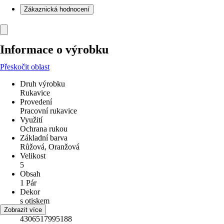
Zákaznická hodnocení
Informace o výrobku
Přeskočit oblast
Druh výrobku
Rukavice
Provedení
Pracovní rukavice
Využití
Ochrana rukou
Základní barva
Růžová, Oranžová
Velikost
5
Obsah
1 Pár
Dekor
s otiskem
EAN
Zobrazit více
4306517995188