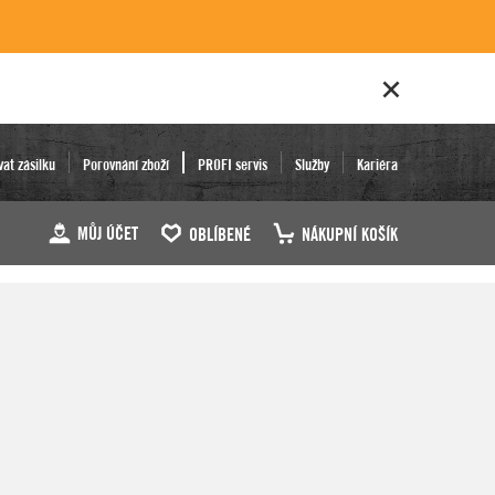
vat zásilku
Porovnání zboží
PROFI servis
Služby
Kariéra
MŮJ ÚČET
OBLÍBENÉ
NÁKUPNÍ KOŠÍK