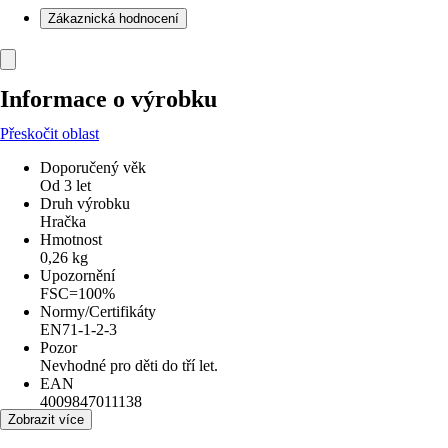
Zákaznická hodnocení
Informace o výrobku
Přeskočit oblast
Doporučený věk
Od 3 let
Druh výrobku
Hračka
Hmotnost
0,26 kg
Upozornění
FSC=100%
Normy/Certifikáty
EN71-1-2-3
Pozor
Nevhodné pro děti do tří let.
EAN
4009847011138
Zobrazit více