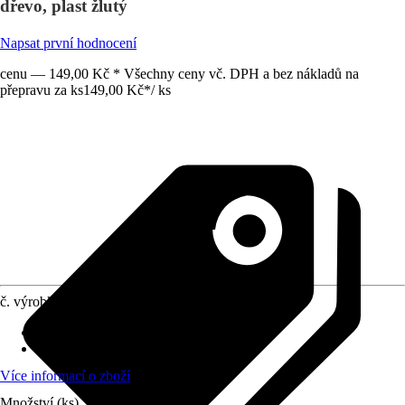
dřevo, plast žlutý
Napsat první hodnocení
cenu — 149,00 Kč * Všechny ceny vč. DPH a bez nákladů na
přepravu za ks
149,00 Kč
*
/
ks
č. výrobku
10655217
Doporučený věk
:
Od 3 let
Normy/Certifikáty
:
EN71-1-2-3
Více informací o zboží
Množství (ks)