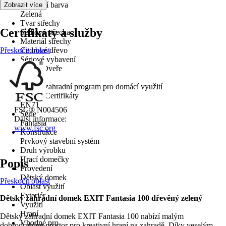
Základní barva
Zobrazit více
Zelená
Tvar střechy
Certifikáty a služby
Sedlová střecha
Materiál střechy
Přeskočit oblast
Cedrové dřevo
Sériové vybavení
Okno, Dveře
Použití
Dětský zahradní program pro domácí využití
Normy/Certifikáty
EN71
FSC® N004506
Série
Další informace:
Fantasia
www.fsc.org
Konstrukce
Prvkový stavební systém
Druh výrobku
Hrací domečky
Popis
Provedení
Dětský domek
Přeskočit oblast
Oblast využití
Exteriér
Dětský zahradní domek EXIT Fantasia 100 dřevěný zelený
Využití
Hraní
Dětský zahradní domek EXIT Fantasia 100 nabízí malým
Vhodné pro
dobrodruhům prostor pro kreativní hraní na zahradě. Díky veselým