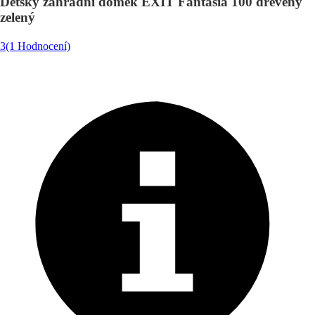
Dětský zahradní domek EXIT Fantasia 100 dřevěný
zelený
3
(1 Hodnocení)