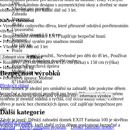
Děti
barvám a unikátnímu designu s asymetrickými okny a dveřmi se stane
Vhodné pro prostory
oblíbeným místem pro každé dítě od 3 let.
Zahrada
Hmotnost
Klíčové vlastnosti
36 kg
• Vyrobeno z cedrového dřeva, které přirozeně odolává povětrnostním
Upozornění
vlivům
Tloušťka sloupků 6 x 6 cm
• Bezpečnostní certifikace EN71 zajišťuje bezpečné hraní
Nosnost
• Prefabrikovaný systém pro snadnou montáž
Do 100 kg
• Vhodné pro děti od 3 let
Pozor
Jen pro domácí použití., Nevhodné pro děti do tří let., Používat
Technická specifikace
Zobrazit více
pouze pod dohledem dospělé osoby.
• Rozměry: 133 cm (hloubka) x 125 cm (šířka) x 158 cm (výška)
Povrch/Povrchová úprava
• Hmotnost: 36 kg
Mořené
Bezpečnost výrobků
• Nosnost: do 100 kg
EAN
• Povrchová úprava: Mořené
8718469465064
Přeskočit oblast
Tento domek je ideální pro umístění na zahradě, kde poskytne dětem
bezpečné a inspirativní prostředí pro hraní. Díky prefabrikovanému
Zodpovědnost za bezpečnost výrobku viz
.
informace výrobce
systému je montáž snadná a rychlá, což ocení každý rodič. Cedrové
dřevo je navíc bez chemických úprav, což zajišťuje bezpečnost pro
děti.
Další kategorie
Závěr je jasný: Dětský zahradní domek EXIT Fantasia 100 je skvělou
Přeskočit seznam
volbou pro rodiče, kteří chtějí svým dětem poskytnout bezpečné a
Zahrada
Dětský zahradní program
Dětské zahradní domky