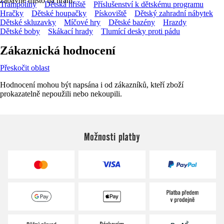
zábavné místo na hraní.
Trampolíny
Dětská hřiště
Příslušenství k dětskému programu
Hračky
Dětské houpačky
Pískoviště
Dětský zahradní nábytek
Dětské skluzavky
Míčové hry
Dětské bazény
Hrazdy
Dětské boby
Skákací hrady
Tlumící desky proti pádu
Zákaznická hodnocení
Přeskočit oblast
Hodnocení mohou být napsána i od zákazníků, kteří zboží
prokazatelně nepoužili nebo nekoupili.
Možnosti platby