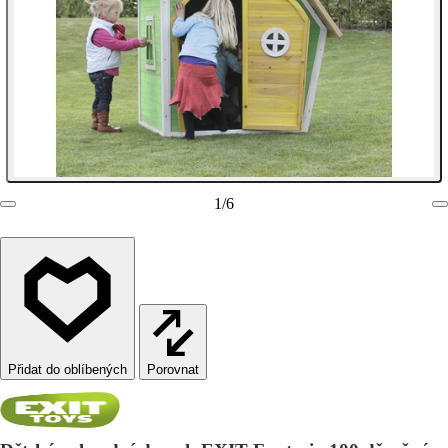
1
/
6
Porovnat