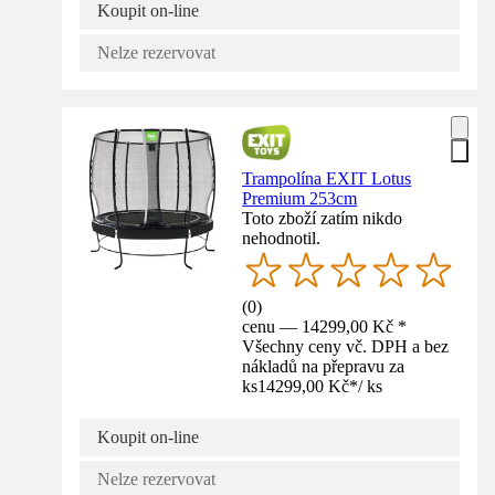
Koupit on-line
Nelze rezervovat
Trampolína EXIT Lotus
Premium 253cm
Toto zboží zatím nikdo
nehodnotil.
(
0
)
cenu — 14299,00 Kč *
Všechny ceny vč. DPH a bez
nákladů na přepravu za
ks
14299,00 Kč
*
/
ks
Koupit on-line
Nelze rezervovat