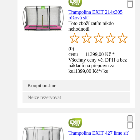
Trampolína EXIT 214x305
růžová síť
Toto zboží zatím nikdo
nehodnotil.
(
0
)
cenu — 11399,00 Kč *
Všechny ceny vč. DPH a bez
nákladů na přepravu za
ks
11399,00 Kč
*
/
ks
Koupit on-line
Nelze rezervovat
Trampolína EXIT 427 lime síť