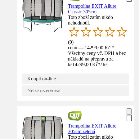
Trampolína EXIT Allure
Classic 305cm
Toto zboží zatím nikdo
nehodnotil.
(
0
)
cenu — 14299,00 Kč *
Všechny ceny vč. DPH a bez
nákladů na přepravu za
ks
14299,00 Kč
*
/
ks
Koupit on-line
Nelze rezervovat
Trampolína EXIT Allure
305cm zelená
Toto zboží zatím nikdo