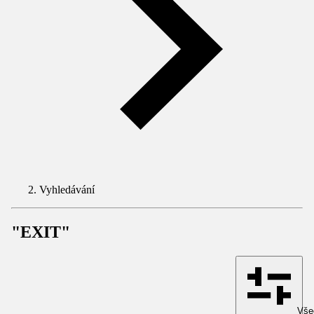
Vyhledávání
"EXIT"
Všec