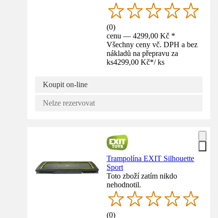
(
0
)
cenu — 4299,00 Kč *
Všechny ceny vč. DPH a bez
nákladů na přepravu za
ks
4299,00 Kč
*
/
ks
Koupit on-line
Nelze rezervovat
Trampolína EXIT Silhouette
Sport
Toto zboží zatím nikdo
nehodnotil.
(
0
)