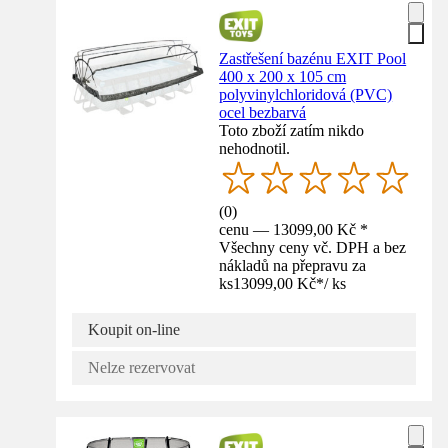
Zastřešení bazénu EXIT Pool
400 x 200 x 105 cm
polyvinylchloridová (PVC)
ocel bezbarvá
Toto zboží zatím nikdo
nehodnotil.
(
0
)
cenu — 13099,00 Kč *
Všechny ceny vč. DPH a bez
nákladů na přepravu za
ks
13099,00 Kč
*
/
ks
Koupit on-line
Nelze rezervovat