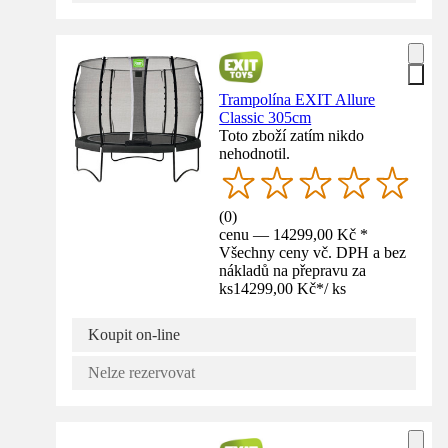
Trampolína EXIT Allure
Classic 305cm
Toto zboží zatím nikdo
nehodnotil.
(
0
)
cenu — 14299,00 Kč *
Všechny ceny vč. DPH a bez
nákladů na přepravu za
ks
14299,00 Kč
*
/
ks
Koupit on-line
Nelze rezervovat