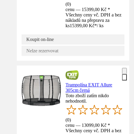
(
0
)
cenu — 15399,00 Kč *
Všechny ceny vč. DPH a bez
nákladů na přepravu za
ks
15399,00 Kč
*
/
ks
Koupit on-line
Nelze rezervovat
Trampolína EXIT Allure
305cm černá
Toto zboží zatím nikdo
nehodnotil.
(
0
)
cenu — 13099,00 Kč *
Všechny ceny vč. DPH a bez