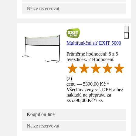
Nelze rezervovat
Multifunkční síť EXIT 5000
Průměrné hodnocení: 5 z 5
hvězdiček. 2 Hodnocení.
(
2
)
cenu — 5390,00 Kč *
Všechny ceny vč. DPH a bez
nákladů na přepravu za
ks
5390,00 Kč
*
/
ks
Koupit on-line
Nelze rezervovat