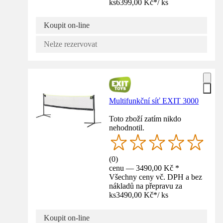
ks
6399,00 Kč
*
/
ks
Koupit on-line
Nelze rezervovat
Multifunkční síť EXIT 3000
Toto zboží zatím nikdo
nehodnotil.
(
0
)
cenu — 3490,00 Kč *
Všechny ceny vč. DPH a bez
nákladů na přepravu za
ks
3490,00 Kč
*
/
ks
Koupit on-line