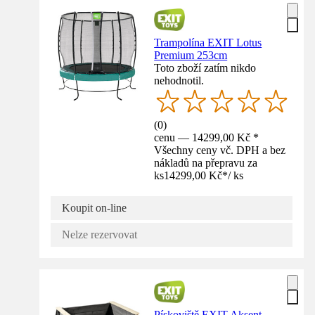
Trampolína EXIT Lotus
Premium 253cm
Toto zboží zatím nikdo
nehodnotil.
(
0
)
cenu — 14299,00 Kč *
Všechny ceny vč. DPH a bez
nákladů na přepravu za
ks
14299,00 Kč
*
/
ks
Koupit on-line
Nelze rezervovat
Pískoviště EXIT Aksent