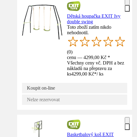
Dětská houpačka EXIT Ivy
double swing
Toto zboží zatím nikdo
nehodnotil.
(
0
)
cenu — 4299,00 Kč *
Všechny ceny vč. DPH a bez
nákladů na přepravu za
ks
4299,00 Kč
*
/
ks
Koupit on-line
Nelze rezervovat
Basketbalový koš EXIT