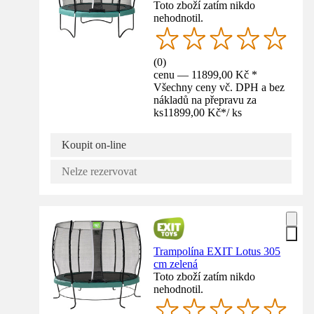
Toto zboží zatím nikdo
nehodnotil.
(
0
)
cenu — 11899,00 Kč *
Všechny ceny vč. DPH a bez
nákladů na přepravu za
ks
11899,00 Kč
*
/
ks
Koupit on-line
Nelze rezervovat
Trampolína EXIT Lotus 305
cm zelená
Toto zboží zatím nikdo
nehodnotil.