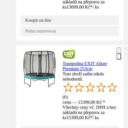
nákladů na přepravu za
ks
13099,00 Kč
*
/
ks
Koupit on-line
Nelze rezervovat
Trampolína EXIT Allure
Premium 253cm
Toto zboží zatím nikdo
nehodnotil.
(
0
)
cenu — 15399,00 Kč *
Všechny ceny vč. DPH a bez
nákladů na přepravu za
ks
15399,00 Kč
*
/
ks