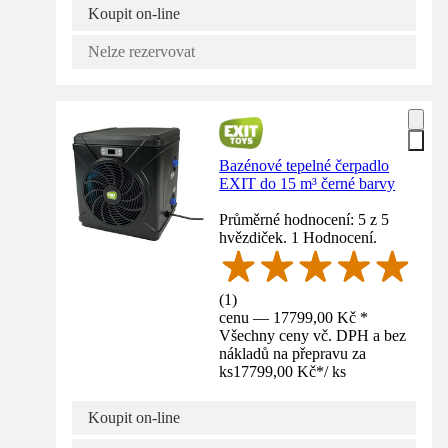
Koupit on-line
Nelze rezervovat
Bazénové tepelné čerpadlo
EXIT do 15 m³ černé barvy
Průměrné hodnocení: 5 z 5
hvězdiček. 1 Hodnocení.
(
1
)
cenu — 17799,00 Kč *
Všechny ceny vč. DPH a bez
nákladů na přepravu za
ks
17799,00 Kč
*
/
ks
Koupit on-line