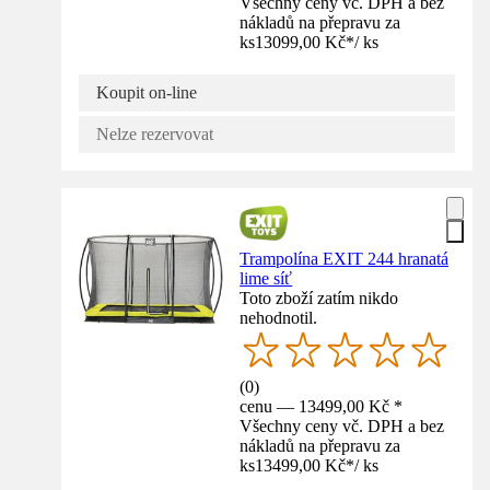
Všechny ceny vč. DPH a bez
nákladů na přepravu za
ks
13099,00 Kč
*
/
ks
Koupit on-line
Nelze rezervovat
Trampolína EXIT 244 hranatá
lime síť
Toto zboží zatím nikdo
nehodnotil.
(
0
)
cenu — 13499,00 Kč *
Všechny ceny vč. DPH a bez
nákladů na přepravu za
ks
13499,00 Kč
*
/
ks