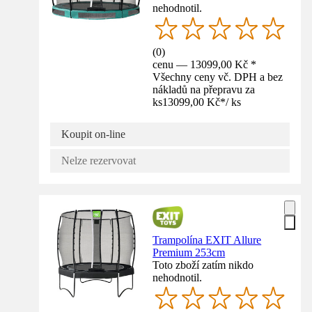
nehodnotil.
(
0
)
cenu — 13099,00 Kč *
Všechny ceny vč. DPH a bez
nákladů na přepravu za
ks
13099,00 Kč
*
/
ks
Koupit on-line
Nelze rezervovat
Trampolína EXIT Allure
Premium 253cm
Toto zboží zatím nikdo
nehodnotil.