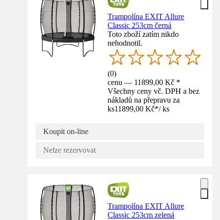
Trampolína EXIT Allure
Classic 253cm černá
Toto zboží zatím nikdo
nehodnotil.
(
0
)
cenu — 11899,00 Kč *
Všechny ceny vč. DPH a bez
nákladů na přepravu za
ks
11899,00 Kč
*
/
ks
Koupit on-line
Nelze rezervovat
Trampolína EXIT Allure
Classic 253cm zelená