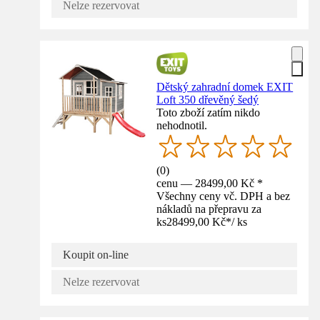
Nelze rezervovat
Dětský zahradní domek EXIT
Loft 350 dřevěný šedý
Toto zboží zatím nikdo
nehodnotil.
(
0
)
cenu — 28499,00 Kč *
Všechny ceny vč. DPH a bez
nákladů na přepravu za
ks
28499,00 Kč
*
/
ks
Koupit on-line
Nelze rezervovat