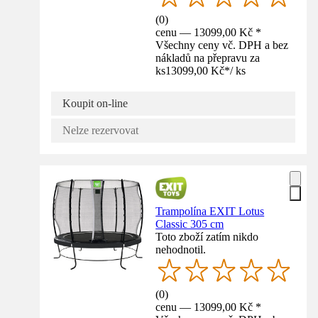
(
0
)
cenu — 13099,00 Kč *
Všechny ceny vč. DPH a bez
nákladů na přepravu za
ks
13099,00 Kč
*
/
ks
Koupit on-line
Nelze rezervovat
Trampolína EXIT Lotus
Classic 305 cm
Toto zboží zatím nikdo
nehodnotil.
(
0
)
cenu — 13099,00 Kč *