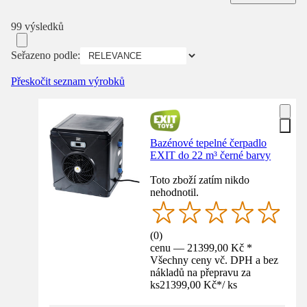
99 výsledků
Seřazeno podle:
Přeskočit seznam výrobků
Bazénové tepelné čerpadlo
EXIT do 22 m³ černé barvy
Toto zboží zatím nikdo
nehodnotil.
(
0
)
cenu — 21399,00 Kč *
Všechny ceny vč. DPH a bez
nákladů na přepravu za
ks
21399,00 Kč
*
/
ks