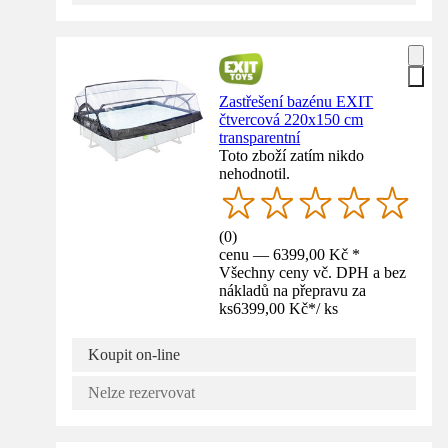
Zastřešení bazénu EXIT
čtvercová 220x150 cm
transparentní
Toto zboží zatím nikdo
nehodnotil.
(
0
)
cenu — 6399,00 Kč *
Všechny ceny vč. DPH a bez
nákladů na přepravu za
ks
6399,00 Kč
*
/
ks
Koupit on-line
Nelze rezervovat