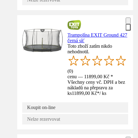
Trampolína EXIT Ground 427
černá síť
Toto zboží zatím nikdo
nehodnotil.
(
0
)
cenu — 11899,00 Kč *
Všechny ceny vč. DPH a bez
nákladů na přepravu za
ks
11899,00 Kč
*
/
ks
Koupit on-line
Nelze rezervovat