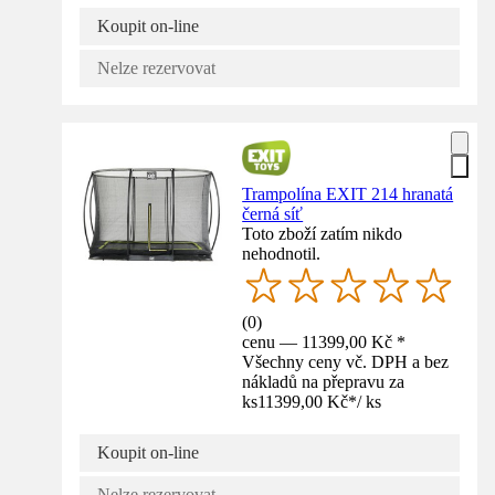
Koupit on-line
Nelze rezervovat
Trampolína EXIT 214 hranatá
černá síť
Toto zboží zatím nikdo
nehodnotil.
(
0
)
cenu — 11399,00 Kč *
Všechny ceny vč. DPH a bez
nákladů na přepravu za
ks
11399,00 Kč
*
/
ks
Koupit on-line
Nelze rezervovat