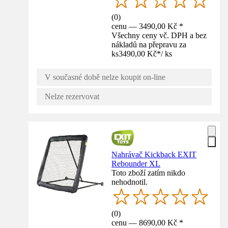
(
0
)
cenu — 3490,00 Kč *
Všechny ceny vč. DPH a bez
nákladů na přepravu za
ks
3490,00 Kč
*
/
ks
V současné době nelze koupit on-line
Nelze rezervovat
Nahrávač Kickback EXIT
Rebounder XL
Toto zboží zatím nikdo
nehodnotil.
(
0
)
cenu — 8690,00 Kč *