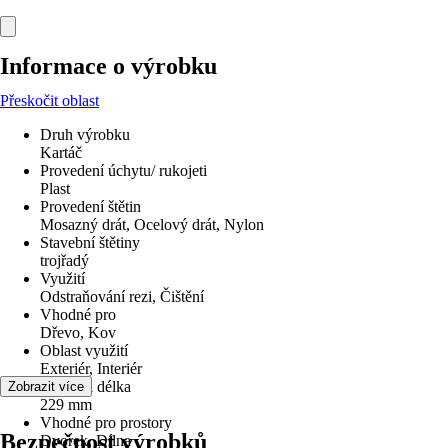
Informace o výrobku
Přeskočit oblast
Druh výrobku
Kartáč
Provedení úchytu/ rukojeti
Plast
Provedení štětin
Mosazný drát, Ocelový drát, Nylon
Stavební štětiny
trojřadý
Využití
Odstraňování rezi, Čištění
Vhodné pro
Dřevo, Kov
Oblast využití
Exteriér, Interiér
Celková délka
Zobrazit více
229 mm
Vhodné pro prostory
Bezpečnost výrobků
Dvorek, Dílna