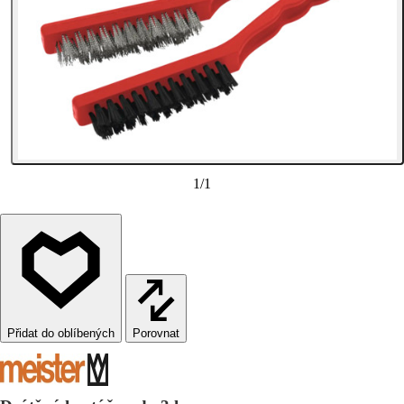
1
/
1
Porovnat