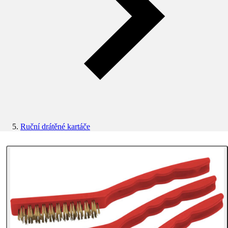
Ruční drátěné kartáče