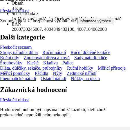
Obsah
3 Kus
Přeskočit oblast
Set se skládá z
1x Mosazný kartáč, 1x Ocelový kartáč, 1x Nylonový kartáč
Zodpovědnost za bezpečnost výrobku viz
.
informace výrobce
EAN
2000730245007, 4004849433100, 4007104062008
Další kategorie
Přeskočit seznam
Stroje, nářadí a dílna
Ruční nářadí
Ruční drátěné kartáče
Ruční pily
Zpracování dřeva a kovů
Sady nářadí, klíče
Šroubováky
Kleště
Kladiva
Palice
Dláta, důlčíky, sekáče, průbojníky
Ruční hoblíky
Měřicí přístroje
Měřicí pomůcky
Páčidla
Nýty
Zednické nářadí
Pneumatické nářadí
Ostatní nářadí
Nůžky na plech
Zákaznická hodnocení
Přeskočit oblast
Hodnocení mohou být napsána i od zákazníků, kteří zboží
prokazatelně nepoužili nebo nekoupili.