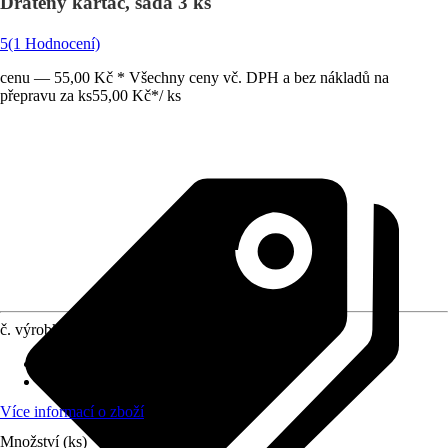
Drátěný kartáč, sada 3 ks
5
(1 Hodnocení)
cenu — 55,00 Kč * Všechny ceny vč. DPH a bez nákladů na
přepravu za ks
55,00 Kč
*
/
ks
č. výrobku
730245
Druh výrobku
:
Kartáč
Celková délka
:
229 mm
Více informací o zboží
Množství (ks)