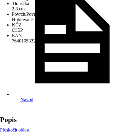
Tloušťka
2,8 cm
Povrch/Povrchová úprava
Hoblované
KČZ
6H5P
EAN
7640105332663, 7640105473526
Návod
Popis
Přeskočit oblast