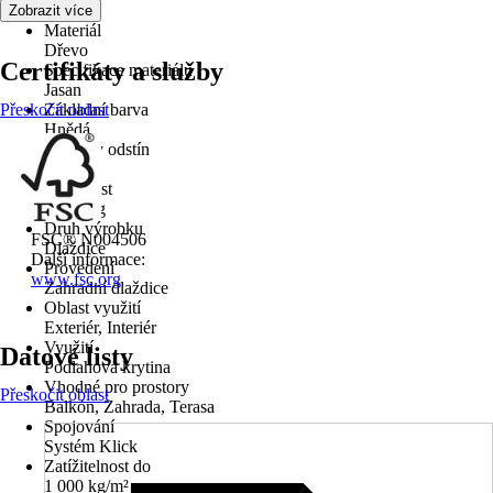
Ano
Zobrazit více
Materiál
Dřevo
Certifikáty a služby
Specifikace materiálu
Jasan
Přeskočit oblast
Základní barva
Hnědá
Barevný odstín
Jasan
Hmotnost
5,486 kg
Druh výrobku
FSC® N004506
Dlaždice
Další informace:
Provedení
www.fsc.org
Zahradní dlaždice
Oblast využití
Exteriér, Interiér
Využití
Datové listy
Podlahová krytina
Vhodné pro prostory
Přeskočit oblast
Balkón, Zahrada, Terasa
Spojování
Systém Klick
Zatížitelnost do
1 000 kg/m²