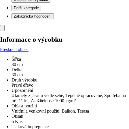
Další kategorie
Zákaznická hodnocení
Informace o výrobku
Přeskočit oblast
Šířka
30 cm
Délka
30 cm
Druh výrobku
Pravé dřevo
Upozornění
4 lamely z jasanu vedle sebe, Tepelně opracované, Spotřeba na
m²: 11 ks, Zatížitelnost: 1000 kg/m²
Oblast použití
Vnitřní a venkovní použití, Balkon, Terasa
Obsah
6 Kus
Tlaková impregnace