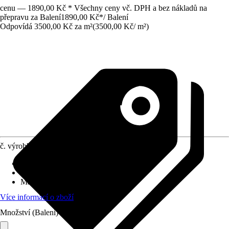
cenu — 1890,00 Kč * Všechny ceny vč. DPH a bez nákladů na
přepravu za Balení
1890,00 Kč
*
/
Balení
Odpovídá 3500,00 Kč za m²
(
3500,00 Kč
/
m²
)
č. výrobku
5644019
Šířka
:
30 cm
Délka
:
30 cm
Materiál
:
Dřevo
Více informací o zboží
Množství (Balení)