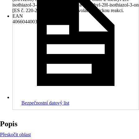
isothiazol-3-on [ES č. 247-500-7] a 2-methyl-2H-isothiazol-3-on
[ES č. 220-239-6] (3:1). Může vyvolat alergickou reakci.
EAN
4066044003854
Bezpečnostní datový list
Popis
Přeskočit oblast