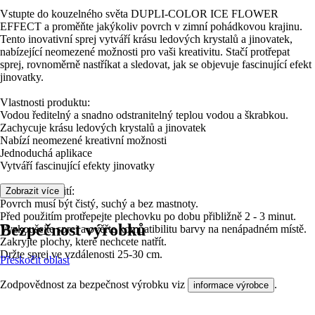
Vstupte do kouzelného světa DUPLI-COLOR ICE FLOWER
EFFECT a proměňte jakýkoliv povrch v zimní pohádkovou krajinu.
Tento inovativní sprej vytváří krásu ledových krystalů a jinovatek,
nabízející neomezené možnosti pro vaši kreativitu. Stačí protřepat
sprej, rovnoměrně nastříkat a sledovat, jak se objevuje fascinující efekt
jinovatky.
Vlastnosti produktu:
Vodou ředitelný a snadno odstranitelný teplou vodou a škrabkou.
Zachycuje krásu ledových krystalů a jinovatek
Nabízí neomezené kreativní možnosti
Jednoduchá aplikace
Vytváří fascinující efekty jinovatky
Návod k použití:
Zobrazit více
Povrch musí být čistý, suchý a bez mastnoty.
Před použitím protřepejte plechovku po dobu přibližně 2 - 3 minut.
Bezpečnost výrobků
Vyzkoušejte sprej a ověřte kompatibilitu barvy na nenápadném místě.
Zakryjte plochy, které nechcete natřít.
Držte sprej ve vzdálenosti 25-30 cm.
Přeskočit oblast
Zodpovědnost za bezpečnost výrobku viz
.
informace výrobce