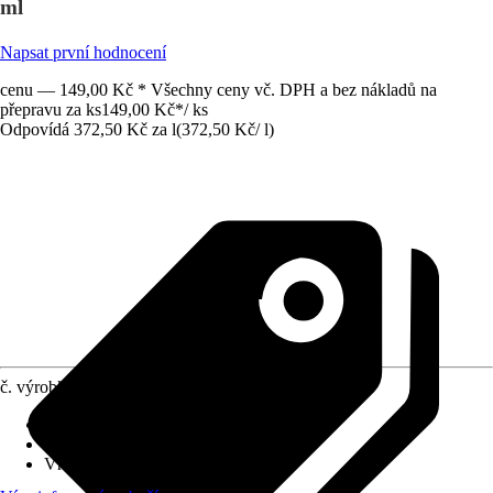
ml
Napsat první hodnocení
cenu — 149,00 Kč * Všechny ceny vč. DPH a bez nákladů na
přepravu za ks
149,00 Kč
*
/
ks
Odpovídá 372,50 Kč za l
(
372,50 Kč
/
l
)
č. výrobku
12212391
Vydatnost při jednom nátěru
:
3 m²/l
Typ základu
:
Na vodní bázi
Vhodné pro podklad
:
Sklo