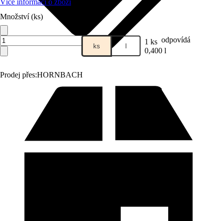
Více informací o zboží
Množství (ks)
odpovídá
1 ks
ks
l
0,400 l
Prodej přes:
HORNBACH