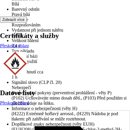
Bílá
Barevný odstín
Pravá bílá
Aplikace
Zobrazit více
Rozprašováním
Vydatnost při jednom nátěru
Certifikáty a služby
3 m²/l
Velikost balení
Přeskočit oblast
0,4 l
Typ základu
Na vodní bázi
Oblast využití
Interiér
Doba schnutí cca
1 h
Signální slovo (CLP čl. 20)
Nebezpečí
Datové listy
Bezpečnostní pokyny (preventivní prohlášení - věty P)
(P102) Uchovávejte mimo dosah dětí., (P103) Před použitím si
Přeskočit oblast
přečtěte údaje na štítku.
Informace o nebezpečnosti (věty H)
(H222) Extrémně hořlavý aerosol., (H229) Nádoba je pod
tlakem: při zahřívání se může roztrhnout.
Doplňkové znaky nebezpečnosti (věty EUH)
(EUH208) Obsahuje reakční hmota z: 5-chlor-2-methyl-2H-