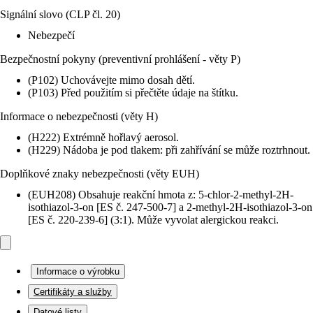
Signální slovo (CLP čl. 20)
Nebezpečí
Bezpečnostní pokyny (preventivní prohlášení - věty P)
(P102) Uchovávejte mimo dosah dětí.
(P103) Před použitím si přečtěte údaje na štítku.
Informace o nebezpečnosti (věty H)
(H222) Extrémně hořlavý aerosol.
(H229) Nádoba je pod tlakem: při zahřívání se může roztrhnout.
Doplňkové znaky nebezpečnosti (věty EUH)
(EUH208) Obsahuje reakční hmota z: 5-chlor-2-methyl-2H-
isothiazol-3-on [ES č. 247-500-7] a 2-methyl-2H-isothiazol-3-on
[ES č. 220-239-6] (3:1). Může vyvolat alergickou reakci.
Informace o výrobku
Certifikáty a služby
Datové listy