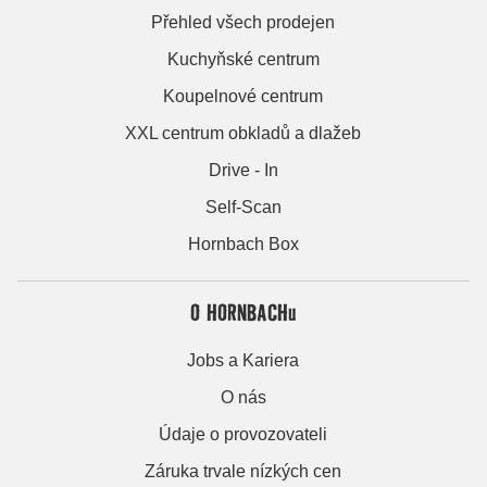
Přehled všech prodejen
Kuchyňské centrum
Koupelnové centrum
XXL centrum obkladů a dlažeb
Drive - In
Self-Scan
Hornbach Box
O HORNBACHu
Jobs a Kariera
O nás
Údaje o provozovateli
Záruka trvale nízkých cen