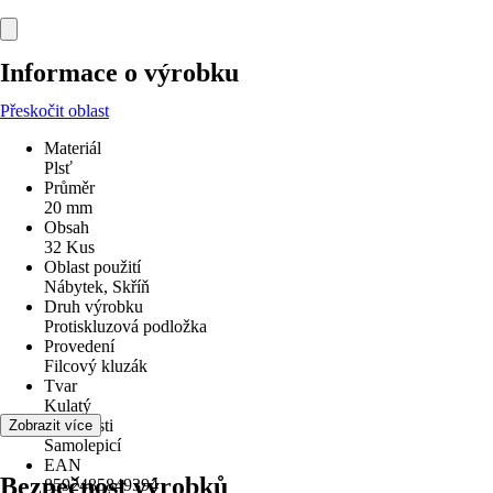
Informace o výrobku
Přeskočit oblast
Materiál
Plsť
Průměr
20 mm
Obsah
32 Kus
Oblast použití
Nábytek, Skříň
Druh výrobku
Protiskluzová podložka
Provedení
Filcový kluzák
Tvar
Kulatý
Vlastnosti
Zobrazit více
Samolepicí
EAN
Bezpečnost výrobků
8592485849394