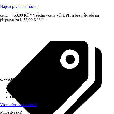
Napsat první hodnocení
cenu — 53,00 Kč * Všechny ceny vč. DPH a bez nákladů na
přepravu za ks
53,00 Kč
*
/
ks
č. výrobku
6474180
Druh výrobku
:
Protiskluzová podložka
Materiál
:
Plsť
Obsah
:
32 Kus
Více informací o zboží
Množství (ks)