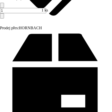
1 ks
Prodej přes:
HORNBACH