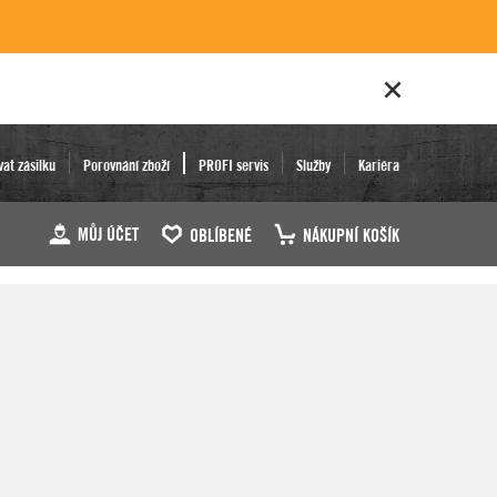
vat zásilku
Porovnání zboží
PROFI servis
Služby
Kariéra
MŮJ ÚČET
OBLÍBENÉ
NÁKUPNÍ KOŠÍK