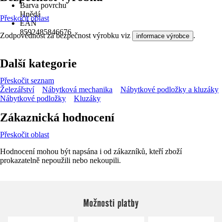
Barva povrchu
Hnědá
Přeskočit oblast
EAN
8592485846676
Zodpovědnost za bezpečnost výrobku viz
.
informace výrobce
Další kategorie
Přeskočit seznam
Železářství
Nábytková mechanika
Nábytkové podložky a kluzáky
Nábytkové podložky
Kluzáky
Zákaznická hodnocení
Přeskočit oblast
Hodnocení mohou být napsána i od zákazníků, kteří zboží
prokazatelně nepoužili nebo nekoupili.
Možnosti platby