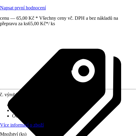
Napsat první hodnocení
cenu — 65,00 Kč * Všechny ceny vč. DPH a bez nákladů na
přepravu za ks
65,00 Kč
*
/
ks
č. výrobku
6474167
Druh výrobku
:
Protiskluzová podložka
Materiál
:
Plsť
Obsah
:
2 Kus
Více informací o zboží
Množství (ks)