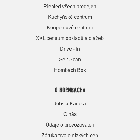
Přehled všech prodejen
Kuchyňské centrum
Koupelnové centrum
XXL centrum obkladů a dlažeb
Drive - In
Self-Scan
Hornbach Box
O HORNBACHu
Jobs a Kariera
O nás
Údaje o provozovateli
Záruka trvale nízkých cen