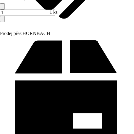
1 ks
Prodej přes:
HORNBACH