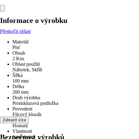
Informace o výrobku
Přeskočit oblast
Materiál
Plsť
Obsah
2 Kus
Oblast použití
Nábytek, Skříň
Šířka
100 mm
Délka
200 mm
Druh výrobku
Protiskluzová podložka
Provedení
Filcový kluzák
Tvar
Zobrazit více
Hranatý
Vlastnosti
Bezpečnost výrobků
Samolepicí