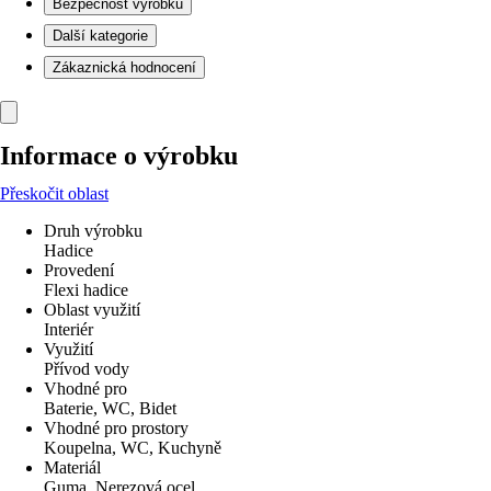
Bezpečnost výrobků
Další kategorie
Zákaznická hodnocení
Informace o výrobku
Přeskočit oblast
Druh výrobku
Hadice
Provedení
Flexi hadice
Oblast využití
Interiér
Využití
Přívod vody
Vhodné pro
Baterie, WC, Bidet
Vhodné pro prostory
Koupelna, WC, Kuchyně
Materiál
Guma, Nerezová ocel