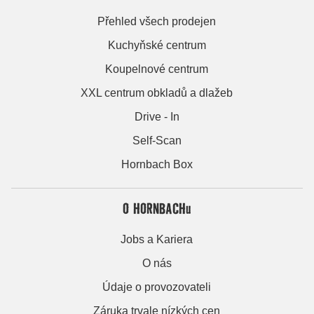
Přehled všech prodejen
Kuchyňské centrum
Koupelnové centrum
XXL centrum obkladů a dlažeb
Drive - In
Self-Scan
Hornbach Box
O HORNBACHu
Jobs a Kariera
O nás
Údaje o provozovateli
Záruka trvale nízkých cen