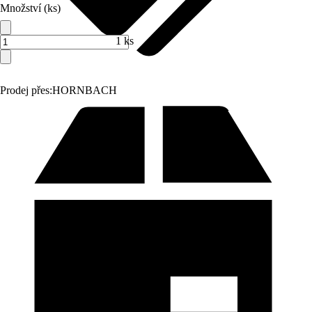
Množství (ks)
1 ks
Prodej přes:
HORNBACH