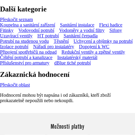
Další kategorie
Přeskočit seznam
Koupelna a sanitární zařízení
Sanitární instalace
Flexi hadice
Fitinky
Vodovodní potrubí
Vodoměry a vodní filtry
Sifony
Uzavírací ventily
HT potrubí
Sanitární čerpadla
Potrubí na studenou vodu
Těsnění
Uchycení a objímky na potrubí
Izolace potrubí
Nářadí pro instalatéry
Dopojení k WC
Připojení spotřebičů na odpad
Redukční ventily a zpětné ventily
Čištění potrubí a kanalizace
Instalatérský materiál
Příslušenství pro armatury
dBlue tiché potrubí
Zákaznická hodnocení
Přeskočit oblast
Hodnocení mohou být napsána i od zákazníků, kteří zboží
prokazatelně nepoužili nebo nekoupili.
Možnosti platby