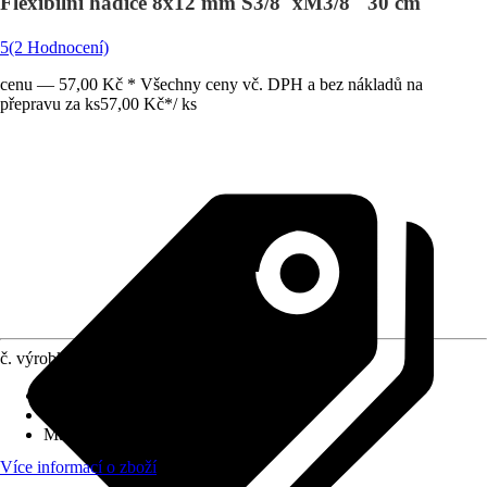
Flexibilní hadice 8x12 mm Š3/8"xM3/8" 30 cm
5
(2 Hodnocení)
cenu — 57,00 Kč * Všechny ceny vč. DPH a bez nákladů na
přepravu za ks
57,00 Kč
*
/
ks
č. výrobku
5127711
Délka
:
30 cm
Vhodné pro
:
Baterie, WC, Bidet
Materiál
:
Guma, Nerezová ocel
Více informací o zboží