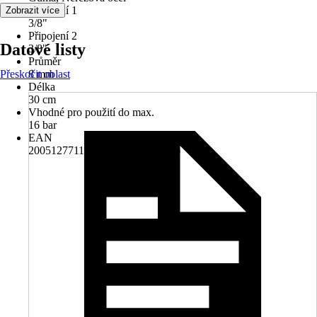
Připojení 1
Zobrazit více
3/8"
Připojení 2
Datové listy
3/8"
Průměr
Přeskočit oblast
8 mm
Délka
30 cm
Vhodné pro použití do max.
16 bar
EAN
2005127711004, 8590410044586