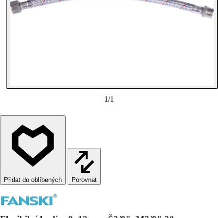
1
/
1
Porovnat