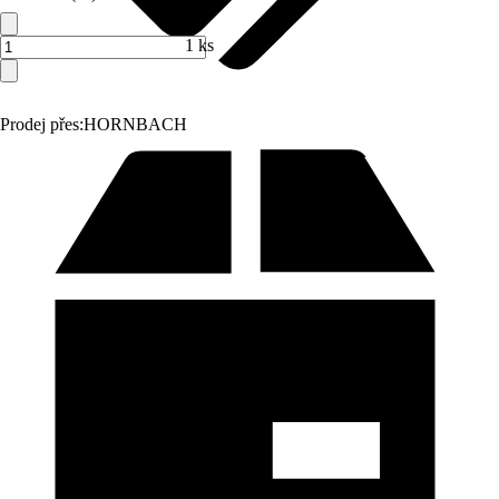
1 ks
Prodej přes:
HORNBACH