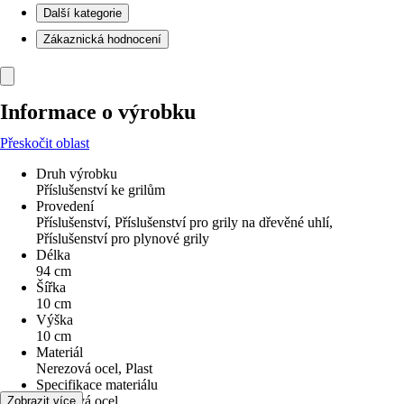
Další kategorie
Zákaznická hodnocení
Informace o výrobku
Přeskočit oblast
Druh výrobku
Příslušenství ke grilům
Provedení
Příslušenství, Příslušenství pro grily na dřevěné uhlí,
Příslušenství pro plynové grily
Délka
94 cm
Šířka
10 cm
Výška
10 cm
Materiál
Nerezová ocel, Plast
Specifikace materiálu
Nerezová ocel
Zobrazit více