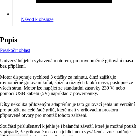
Návod k obsluze
Popis
Přeskočit oblast
Univerzální jehla vybavená motorem, pro rovnoměrné grilování masa
bez připálení.
Motor disponuje rychlostí 3 otáčky za minutu, čímž zajišťuje
rovnoměrné grilování kuřat, špízů a různých bloků masa, postupně ze
všech stran. Motor lze napájet ze standardní zásuvky 230 V, nebo
pomocí USB kabelu (5V) například z powerbanky.
Díky několika přiloženým adaptérům je tato grilovací jehla univerzální
pro použití na celé řadě grilů, které mají v grilovacím prostoru
připravené otvory pro montáž tohoto zařízení.
Součástí příslušenství k jehle je i balanční závaží, které je možné použít
v případě, že grilované maso na jehlici není vyvážené a znesnadňuje