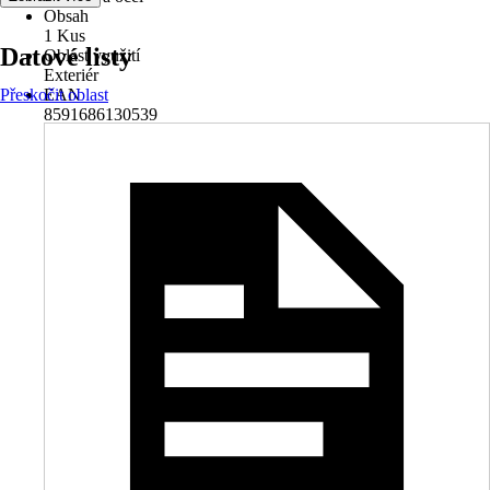
Obsah
1 Kus
Datové listy
Oblast využití
Exteriér
Přeskočit oblast
EAN
8591686130539