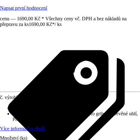
Napsat první hodnocení
cenu — 1690,00 Kč * Všechny ceny vč. DPH a bez nákladů na
přepravu za ks
1690,00 Kč
*
/
ks
č. výrobku
12591929
Materiál
:
Nerezová ocel, Plast
Provedení
:
Příslušenství, Příslušenství pro grily na dřevěné uhlí,
Příslušenství pro plynové grily
Více informací o zboží
Množství (ks)