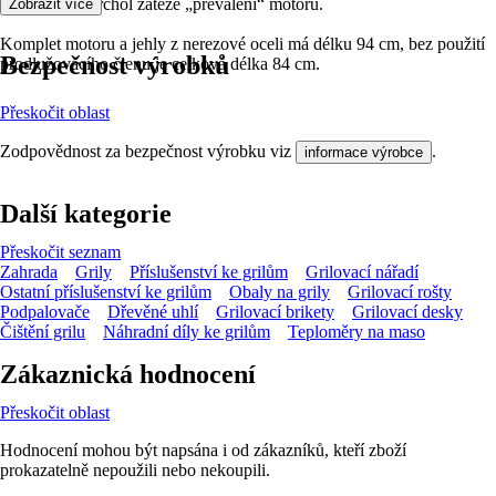
otočení přes vrchol zátěže „převalení“ motoru.
Zobrazit více
Komplet motoru a jehly z nerezové oceli má délku 94 cm, bez použití
Bezpečnost výrobků
prodlužovacího členu je celková délka 84 cm.
Přeskočit oblast
Zodpovědnost za bezpečnost výrobku viz
.
informace výrobce
Další kategorie
Přeskočit seznam
Zahrada
Grily
Příslušenství ke grilům
Grilovací nářadí
Ostatní příslušenství ke grilům
Obaly na grily
Grilovací rošty
Podpalovače
Dřevěné uhlí
Grilovací brikety
Grilovací desky
Čištění grilu
Náhradní díly ke grilům
Teploměry na maso
Zákaznická hodnocení
Přeskočit oblast
Hodnocení mohou být napsána i od zákazníků, kteří zboží
prokazatelně nepoužili nebo nekoupili.