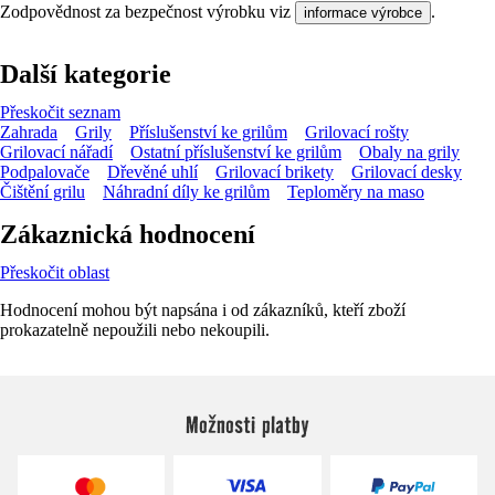
Zodpovědnost za bezpečnost výrobku viz
.
informace výrobce
Další kategorie
Přeskočit seznam
Zahrada
Grily
Příslušenství ke grilům
Grilovací rošty
Grilovací nářadí
Ostatní příslušenství ke grilům
Obaly na grily
Podpalovače
Dřevěné uhlí
Grilovací brikety
Grilovací desky
Čištění grilu
Náhradní díly ke grilům
Teploměry na maso
Zákaznická hodnocení
Přeskočit oblast
Hodnocení mohou být napsána i od zákazníků, kteří zboží
prokazatelně nepoužili nebo nekoupili.
Možnosti platby