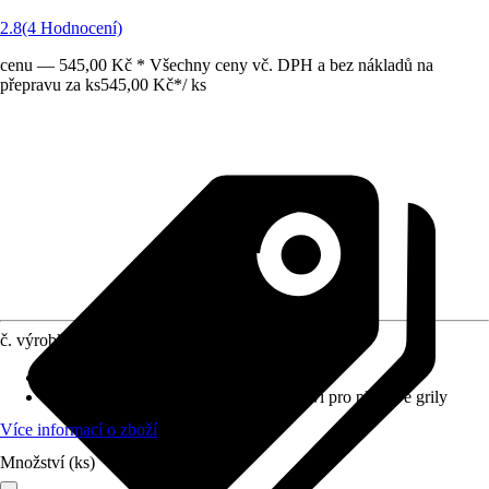
2.8
(4 Hodnocení)
cenu — 545,00 Kč * Všechny ceny vč. DPH a bez nákladů na
přepravu za ks
545,00 Kč
*
/
ks
č. výrobku
6708727
Materiál
:
Litina
Provedení
:
Grilovací držák, Příslušenství pro plynové grily
Více informací o zboží
Množství (ks)