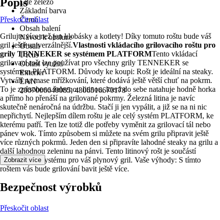
Popis
Lité železo
Základní barva
Přeskočit oblast
Černá
Obsah balení
Grilujte více než jen klobásky a kotlety! Díky tomuto roštu bude váš
Návod k obsluze
gril ještě univerzálnější.
Vlastnosti vkládacího grilovacího roštu pro
Obsah
grily TENNEKER se systémem PLATFORM
Tento vkládací
1 Kus
grilovací rošt lze používat pro všechny grily TENNEKER se
Oblast využití
systémem PLATFORM. Důvody ke koupi: Rošt je ideální na steaky.
Exteriér
Vytváří na mase mřížkování, které dodává ještě větší chuť na pokrm.
EAN
To je způsobeno železnou litinou, která do sebe natahuje hodně horka
2007006640085, 4306516670178
a přímo ho přenáší na grilované pokrmy. Železná litina je navíc
skutečně nenáročná na údržbu. Stačí ji jen vypálit, a již se na ni nic
nepřichytí. Nejlepším dílem roštu je ale celý systém PLATFORM, ke
kterému patří. Ten lze totiž dle potřeby vyměnit za grilovací tál nebo
pánev wok. Tímto způsobem si můžete na svém grilu připravit ještě
více různých pokrmů. Jeden den si připravíte lahodné steaky na grilu a
další lahodnou zeleninu na pánvi. Tento litinový rošt je součástí
modulárního systému pro váš plynový gril. Vaše výhody: S tímto
Zobrazit více
roštem vás bude grilování bavit ještě více.
Bezpečnost výrobků
Přeskočit oblast