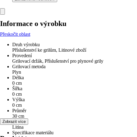
Informace o výrobku
Přeskočit oblast
Druh výrobku
Příslušenství ke grilům, Litinové zboží
Provedení
Grilovací držák, Příslušenství pro plynové grily
Grilovací metoda
Plyn
Délka
0 cm
Šířka
0 cm
Výška
0 cm
Průměr
30 cm
Materiál
Zobrazit více
Litina
Specifikace materiálu