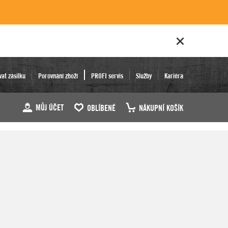
vat zásilku
Porovnání zboží
PROFI servis
Služby
Kariéra
MŮJ ÚČET
OBLÍBENÉ
NÁKUPNÍ KOŠÍK