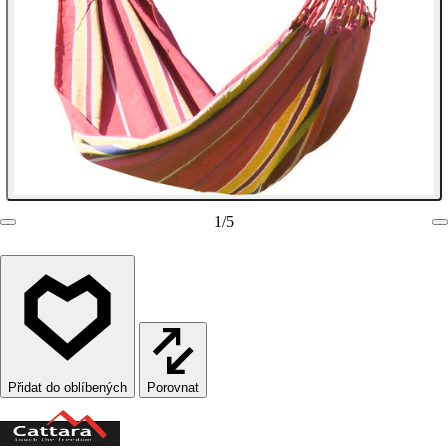
1
/
5
Porovnat