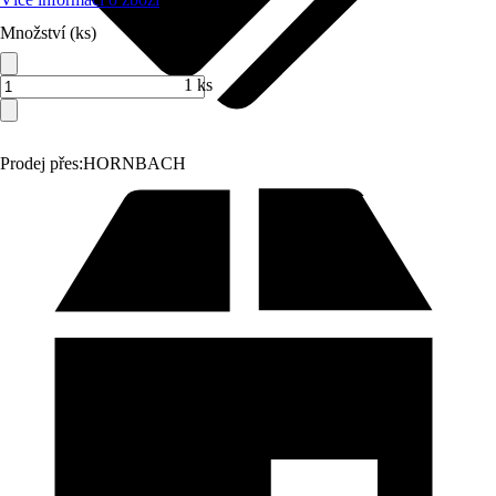
Množství (ks)
1 ks
Prodej přes:
HORNBACH