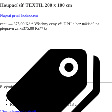
Houpací síť TEXTIL 200 x 100 cm
Napsat první hodnocení
cenu — 375,00 Kč * Všechny ceny vč. DPH a bez nákladů na
přepravu za ks
375,00 Kč
*
/
ks
č. výrobku
10600873
Základní barva
:
Červená, Žlutá
Funkce
:
Houpavé
Rozměry (ŠxVxH)
:
18 cm x 32 cm x 13 cm
Více informací o zboží