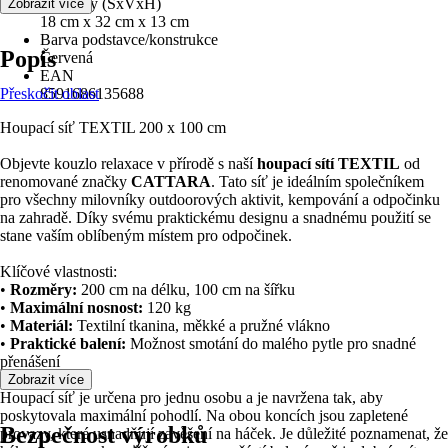
Rozměry (ŠxVxH)
Zobrazit více
18 cm x 32 cm x 13 cm
Barva podstavce/konstrukce
Popis
Červená
EAN
Přeskočit oblast
8591686135688
Houpací síť TEXTIL 200 x 100 cm
Objevte kouzlo relaxace v přírodě s naší
houpací sítí TEXTIL
od
renomované značky
CATTARA
. Tato síť je ideálním společníkem
pro všechny milovníky outdoorových aktivit, kempování a odpočinku
na zahradě. Díky svému praktickému designu a snadnému použití se
stane vaším oblíbeným místem pro odpočinek.
Klíčové vlastnosti:
•
Rozměry:
200 cm na délku, 100 cm na šířku
•
Maximální nosnost:
120 kg
•
Materiál:
Textilní tkanina, měkké a pružné vlákno
•
Praktické balení:
Možnost smotání do malého pytle pro snadné
přenášení
Zobrazit více
Houpací síť je určena pro jednu osobu a je navržena tak, aby
poskytovala maximální pohodlí. Na obou koncích jsou zapletené
Bezpečnost výrobků
provazy, které usnadňují zavěšení na háček. Je důležité poznamenat, že