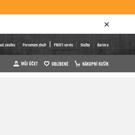
vat zásilku
Porovnání zboží
PROFI servis
Služby
Kariéra
MŮJ ÚČET
OBLÍBENÉ
NÁKUPNÍ KOŠÍK