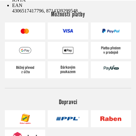
EAN
4306517417796, 8714339299548
Možnosti platby
Dopravci