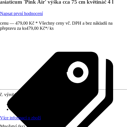
asiaticum 'Pink Air' výška cca 75 cm květináč 4 l
Napsat první hodnocení
cenu — 479,00 Kč * Všechny ceny vč. DPH a bez nákladů na
přepravu za ks
479,00 Kč
*
/
ks
č. výrobku
10245601
Umístění
:
Slunce, Polostín
stálezelené
:
Ano
Více informací o zboží
Množství (ks)