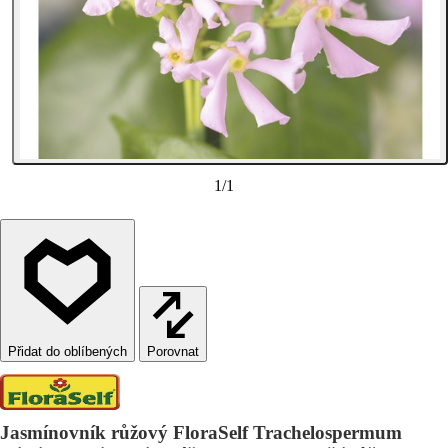
1
/
1
Porovnat
Jasmínovník růžový FloraSelf Trachelospermum