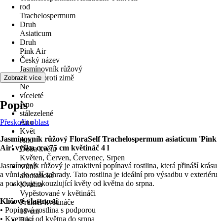
rod
Trachelospermum
Druh
Asiaticum
Druh
Pink Air
Český název
Jasmínovník růžový
odolné proti zimě
Zobrazit více
Ne
víceleté
Popis
Ano
stálezelené
Přeskočit oblast
Ano
Květ
Jasmínovník růžový FloraSelf Trachelospermum asiaticum 'Pink
Ano
Air' výška cca 75 cm květináč 4 l
Doba květu
Květen, Červen, Červenec, Srpen
Jasmínovník růžový je atraktivní popínavá rostlina, která přináší krásu
Vůně
a vůni do vaší zahrady. Tato rostlina je ideální pro výsadbu v exteriéru
aromatická
a poskytuje okouzlující květy od května do srpna.
Kvalita
Vypěstované v květináči
Klíčové vlastnosti
Průměr květináče
• Popínavá rostlina s podporou
19 cm
• Kvetoucí od května do srpna
Růst