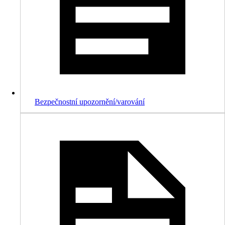
Bezpečnostní upozornění/varování