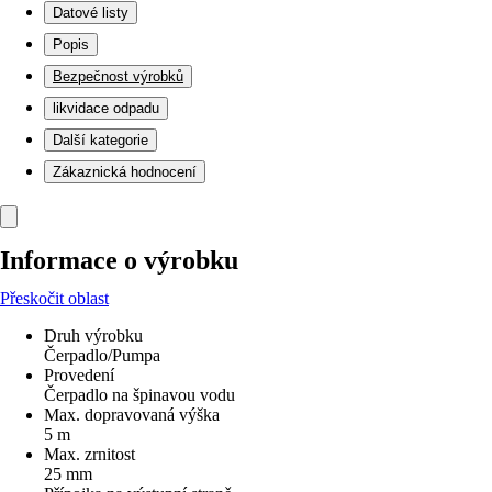
Datové listy
Popis
Bezpečnost výrobků
likvidace odpadu
Další kategorie
Zákaznická hodnocení
Informace o výrobku
Přeskočit oblast
Druh výrobku
Čerpadlo/Pumpa
Provedení
Čerpadlo na špinavou vodu
Max. dopravovaná výška
5 m
Max. zrnitost
25 mm