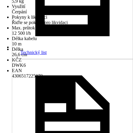
5,9 kg
Využití
Čerpání
Pokyny k likvidaci
Řiďte se pokyny pro likvidaci
Max. průtok
12 500 l/h
Délka kabelu
10 m
Délka
Technický list
26,6 cm
KČZ
DWK6
EAN
4306517225070