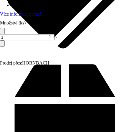
Max. dopravovaná výška
:
5 m
Více informací o zboží
Množství (ks)
1 ks
Prodej přes:
HORNBACH