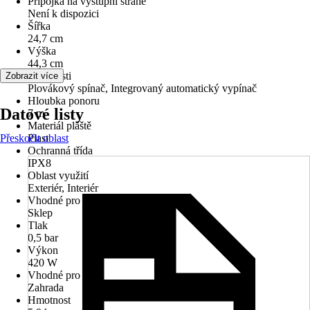
Přípojka na výstupní straně
Není k dispozici
Šířka
24,7 cm
Výška
44,3 cm
Vlastnosti
Zobrazit více
Plovákový spínač, Integrovaný automatický vypínač
Hloubka ponoru
Datové listy
7 m
Materiál pláště
Přeskočit oblast
Plast
Ochranná třída
IPX8
Oblast využití
Exteriér, Interiér
Vhodné pro prostory
Sklep
Tlak
0,5 bar
Výkon
420 W
Vhodné pro
Zahrada
Hmotnost