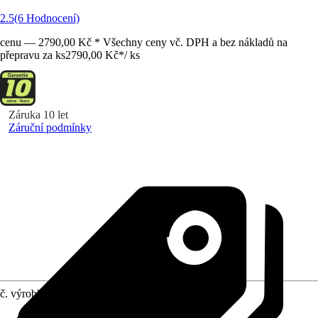
2.5
(6 Hodnocení)
cenu — 2790,00 Kč * Všechny ceny vč. DPH a bez nákladů na
přepravu za ks
2790,00 Kč
*
/
ks
Záruka 10 let
Záruční podmínky
č. výrobku
5812998
Provedení
:
Čerpadlo na špinavou vodu