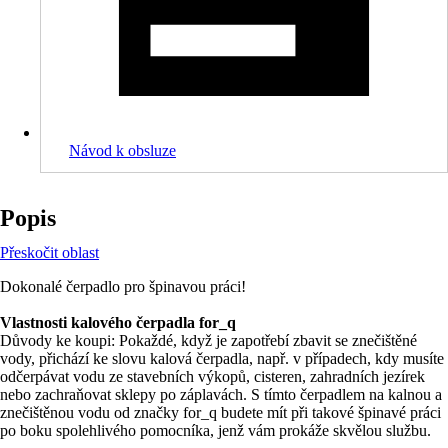
Návod k obsluze
Popis
Přeskočit oblast
Dokonalé čerpadlo pro špinavou práci!
Vlastnosti kalového čerpadla for_q
Důvody ke koupi: Pokaždé, když je zapotřebí zbavit se znečištěné
vody, přichází ke slovu kalová čerpadla, např. v případech, kdy musíte
odčerpávat vodu ze stavebních výkopů, cisteren, zahradních jezírek
nebo zachraňovat sklepy po záplavách. S tímto čerpadlem na kalnou a
znečištěnou vodu od značky for_q budete mít při takové špinavé práci
po boku spolehlivého pomocníka, jenž vám prokáže skvělou službu.