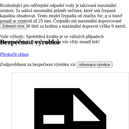
Rozhodující pro odčerpání odpadní vody je takzvaná maximální
zrnitost. Ta udává maximální průměr nečistot, které smí čerpaná
kapalina obsahovat. Tento model čerpadla od značky for_q si hravě
poradí se zrnitostí až 25 mm. Čerpadlo má maximální dopravované
množství 18 500 litrů za hodinu a maximální dopravní výšku 9 metrů.
Zobrazit více
Vaše výhody: Spolehlivá kvalita je ve vážných případech
Bezpečnost výrobků
nepostradatelná! Toto čerpadlo za vás vždy nasadí krk!
Přeskočit oblast
Zodpovědnost za bezpečnost výrobku viz
.
informace výrobce