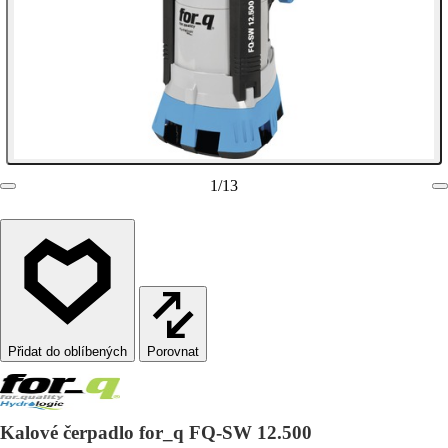
1
/
13
Porovnat
Kalové čerpadlo for_q FQ-SW 12.500