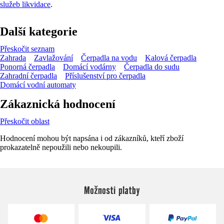
služeb likvidace
.
Další kategorie
Přeskočit seznam
Zahrada
Zavlažování
Čerpadla na vodu
Kalová čerpadla
Ponorná čerpadla
Domácí vodárny
Čerpadla do sudu
Zahradní čerpadla
Příslušenství pro čerpadla
Domácí vodní automaty
Zákaznická hodnocení
Přeskočit oblast
Hodnocení mohou být napsána i od zákazníků, kteří zboží
prokazatelně nepoužili nebo nekoupili.
Možnosti platby