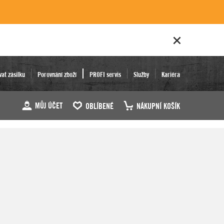
vat zásilku
Porovnání zboží
PROFI servis
Služby
Kariéra
MŮJ ÚČET
OBLÍBENÉ
NÁKUPNÍ KOŠÍK