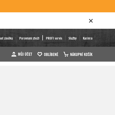
vat zásilku
Porovnání zboží
PROFI servis
Služby
Kariéra
MŮJ ÚČET
OBLÍBENÉ
NÁKUPNÍ KOŠÍK